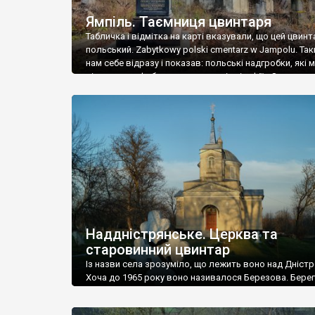
Ямпіль. Таємниця цвинтаря
Табличка і відмітка на карті вказували, що цей цвинт
польський. Zabytkowy polski cmentarz w Jampolu. Так
нам себе відразу і показав: польські надгробки, які
віднести до фабричних, польські епітафії… Загалом 
виявився величезним – порахували площу у Google
виявилося більше семи гектарів. Перше враження п
абсолютну звичайність польського цвинтаря вияви
оманливим – […]
Наддністрянське. Церква та
старовинний цвинтар
Із назви села зрозуміло, що лежить воно над Дністр
Хоча до 1965 року воно називалося Березова. Берег
доволі високий і крутий, як і майже всюди на Поділлі
кілька грунтових доріг, які збігають аж до самої вод