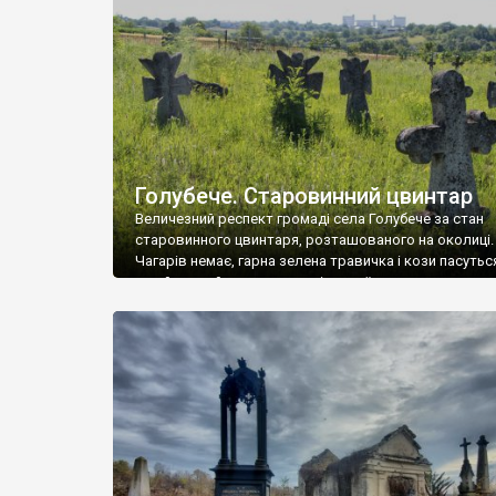
у Андрушівці, на Вінниччині. Такий стан […]
Голубече. Старовинний цвинтар
Величезний респект громаді села Голубече за стан
старовинного цвинтаря, розташованого на околиці.
Чагарів немає, гарна зелена травичка і кози пасутьс
– найкращий регулятор шкідливої, для старих клад
рослинності. Навесні, коли паростки дерев вкрива
бруньками, кози ті бруньки обгризають, бо то улюбл
делікатес. На цвинтарі у Голубечому ціла колекція
різноманітних форм хрестів. Село відносно невелике,