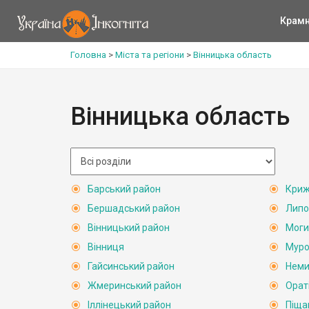
Крам
Головна
>
Міста та регіони
>
Вінницька область
Вінницька область
Барський район
Криж
Бершадський район
Липо
Вінницький район
Моги
Вінниця
Муро
Гайсинський район
Неми
Жмеринський район
Орат
Іллінецький район
Піща