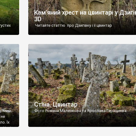
Кам’яний хрест на цвинтарі у Дзигі
3D
густих
Читайте статтю про Дзигівку і її цвинтар
93 році.
ола,
инулого
и із
Стіна. Цвинтар
ідомим
Фото Романа Маленкова та Ярослава Геращенка
 не
о. Їх
. Нині
ар є.