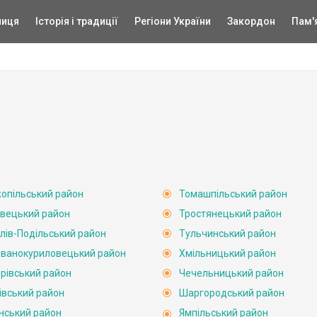
ниця
Історія і традиції
Регіони України
Закордон
Пам'
опільський район
Томашпільський район
вецький район
Тростянецький район
лів-Подільський район
Тульчинський район
ванокуриловецький район
Хмільницький район
рівський район
Чечельницький район
івський район
Шаргородський район
нський район
Ямпільський район