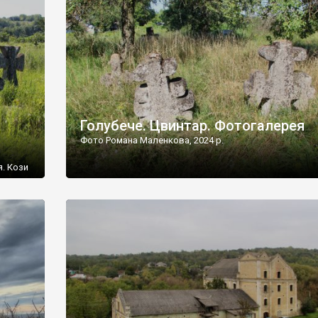
[…]
Голубече. Цвинтар. Фотогалерея
Фото Романа Маленкова, 2024 р.
я. Кози
овищ,
ються
ений
 […]