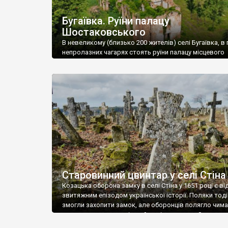
Бугаївка. Руїни палацу
Шостаковського
В невеликому (близько 200 жителів) селі Бугаївка, в 
непролазних чагарях стоять руїни палацу місцевого
поміщика Фелікса Шостаковського. Звели палац у 18
В радянський період у ньому спочатку містилася шк
потім клуб, ще пізніше – гуртожиток. У 60-х роках м
століття тут розмістили туберкульозну лікарню. Кол
палацу виїхала лікарня – ми точно не […]
Старовинний цвинтар у селі Стіна
Козацька оборона замку в селі Стіна у 1651 році є в
звитяжним епізодом української історії. Поляки тоді
змогли захопити замок, але оборонців полягло чимал
поховали на цвинтарі, який тоді називався Замковим
на місці замку церква із кам’яною огорожею, а цвинт