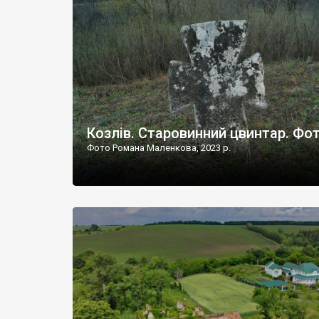
Наддністрянське відрізняється від більшості навко
сіл. У селі є мурована Михайлівська церква. Точної д
Козлів. Старовинний цвинтар. Фо
Фото Романа Маленкова, 2023 р.