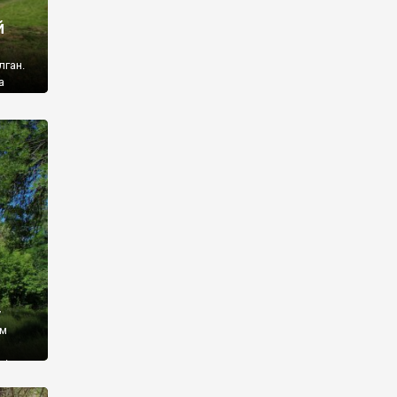
й
лган.
а
 ми
ї, які
кою
940
у
ім
і,
 З