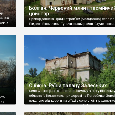
Болган. Червоний млин і таємничи
цвинтар
ар
им він
Прикордонне із Придністров’ям (Молдовою) село Бо
 можна
Південь Вінниччини, Тульчинський район, Студенянськ
цвинтар
громада. У селі мешкає близько тисячі осіб. Спочатку
Maps –
дізналися, що у Болгані є величезний захаращений
ро
старовинний цвинтар із кам’яними хрестами. Всі епітафі
лося
збереглися, написані кирилицею, церковнослов’янсь
мовою. За всіма традиційними ознаками – цвинтар
український. Хрести датуються 19 століттям. У 1924-1
роках Болган […]
Сніжна. Руїни палацу Залеських
Село Сніжна розташоване на самому в’їзді у Вінницьк
область із Київською, при дорозі на Погребище. Зовс
ом.
недалеко від дороги, на в’їзді у село стоїть радянське
 тут
рельєфне пано, яке показує жінку і яблуню, а трохи дал
, але є
десь серед дерев, заховалися руїни палацу Залеських.
и – цим