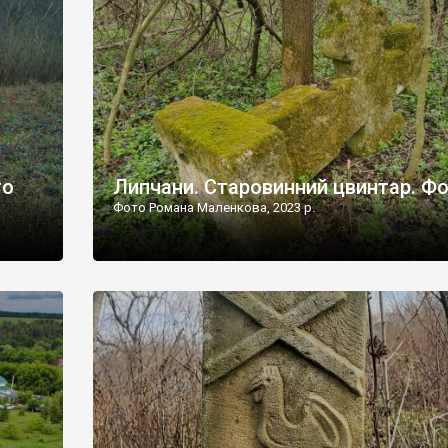
дороги їх не видно, але видно дві стареньких колії у т
лишніх
[…]
ати […]
то
Липчани. Старовинний цвинтар. Ф
Фото Романа Маленкова, 2023 р.