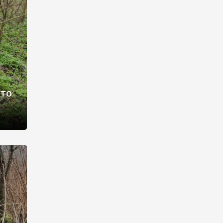
раві –
ото