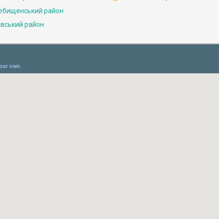
ебищенський район
івський район