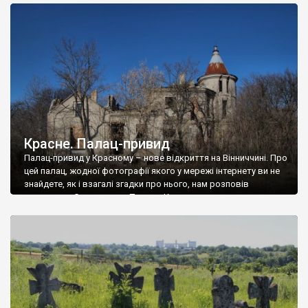
доглянутий, а в іншій суцільна руїна. Руїни палацу Тишкевичів у
Андрушівці, на Вінниччині. Такий стан […]
Красне. Палац-привид
Палац-привид у Красному – нове відкриття на Вінниччині. Про
цей палац, жодної фотографії якого у мережі інтернету ви не
знайдете, як і взагалі згадки про нього, нам розповів
мешканець Самгородка. Палац у Красному вразив не лише
станом руїни і чагарями, які його оточують, але і величчю
навіть у руїні. Можна уявно рекоструювати головний вхід із
[…]