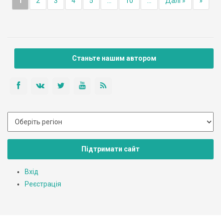
1
2
3
4
5
...
10
...
Далі »
»
Станьте нашим автором
Підтримати сайт
Вхід
Реєстрація