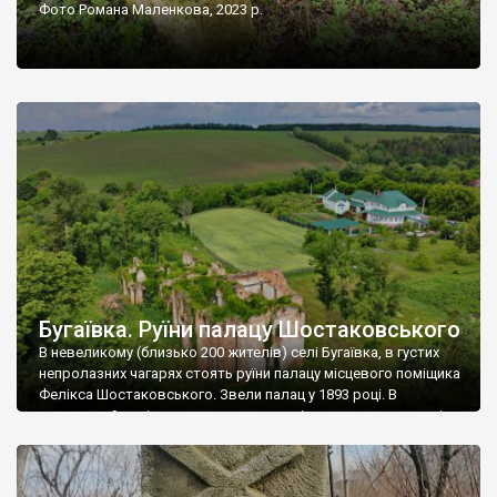
Фото Романа Маленкова, 2023 р.
Бугаївка. Руїни палацу Шостаковського
В невеликому (близько 200 жителів) селі Бугаївка, в густих
непролазних чагарях стоять руїни палацу місцевого поміщика
Фелікса Шостаковського. Звели палац у 1893 році. В
радянський період у ньому спочатку містилася школа, потім
клуб, ще пізніше – гуртожиток. У 60-х роках минулого
століття тут розмістили туберкульозну лікарню. Коли із
палацу виїхала лікарня – ми точно не […]