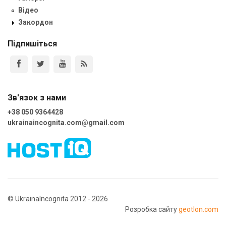
Відео
Закордон
Підпишіться
Зв'язок з нами
+38 050 9364428
ukrainaincognita.com@gmail.com
© UkrainaIncognita 2012 - 2026
Розробка сайту
geotlon.com