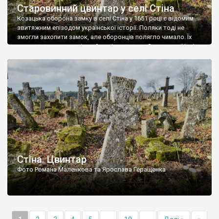
Старовинний цвинтар у селі Стіна
Козацька оборона замку в селі Стіна у 1651 році є відомим
звитяжним епізодом української історії. Поляки тоді не
змогли захопити замок, але оборонців полягло чимало. Їх
поховали на цвинтарі, який тоді називався Замковим. Нині на
місці замку церква із кам’яною огорожею, а цвинтар є. На
ньому чимало хрестів 19 століття, є такі, де епітафії стер […]
Стіна. Цвинтар
Фото Романа Маленкова та Ярослава Геращенка