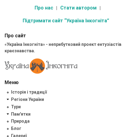
Про нас
Стати автором
Підтримати сайт “Україна Інкогніта”
Про сайт
«Україна Інкогніта» - неприбутковий проект ентузіастів
краєзнавства.
Меню
Історія і традиції
Регіони України
Тури
Пам'ятки
Природа
Блог
Галереї