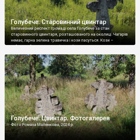
Голубече. Старовинний цвинтар
Величезний респект громаді села Голубече за стан
старовинного цвинтаря, розташованого на околиці. Чагарів
немає, гарна зелена травичка і кози пасуться. Кози –
найкращий регулятор шкідливої, для старих кладовищ,
рослинності. Навесні, коли паростки дерев вкриваються
бруньками, кози ті бруньки обгризають, бо то улюблений
делікатес. На цвинтарі у Голубечому ціла колекція
різноманітних форм хрестів. Село відносно невелике, […]
Голубече. Цвинтар. Фотогалерея
Фото Романа Маленкова, 2024 р.