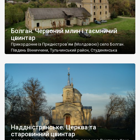
Болган. Червоний млин і таємничий
цвинтар
Прикордонне із Придністров’ям (Молдовою) село Болган.
Південь Вінниччини, Тульчинський район, Студенянська
громада. У селі мешкає близько тисячі осіб. Спочатку ми
дізналися, що у Болгані є величезний захаращений
старовинний цвинтар із кам’яними хрестами. Всі епітафії, які
збереглися, написані кирилицею, церковнослов’янською
мовою. За всіма традиційними ознаками – цвинтар
український. Хрести датуються 19 століттям. У 1924-1940
роках Болган […]
Наддністрянське. Церква та
старовинний цвинтар