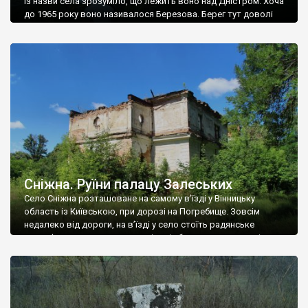
Із назви села зрозуміло, що лежить воно над Дністром. Хоча
до 1965 року воно називалося Березова. Берег тут доволі
високий і крутий, як і майже всюди на Поділлі, але є кілька
грунтових доріг, які збігають аж до самої води – цим
Наддністрянське відрізняється від більшості навколишніх
сіл. У селі є мурована Михайлівська церква. Точної дати […]
Сніжна. Руїни палацу Залеських
Село Сніжна розташоване на самому в’їзді у Вінницьку
область із Київською, при дорозі на Погребище. Зовсім
недалеко від дороги, на в’їзді у село стоїть радянське
рельєфне пано, яке показує жінку і яблуню, а трохи далі, десь
серед дерев, заховалися руїни палацу Залеських. З дороги їх
не видно, але видно дві стареньких колії у траві – […]