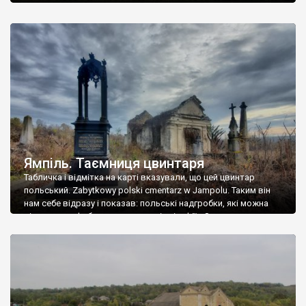
Ямпіль. Таємниця цвинтаря
Табличка і відмітка на карті вказували, що цей цвинтар
польський. Zabytkowy polski cmentarz w Jampolu. Таким він
нам себе відразу і показав: польські надгробки, які можна
віднести до фабричних, польські епітафії… Загалом цвинтар
виявився величезним – порахували площу у GoogleMaps –
виявилося більше семи гектарів. Перше враження про
абсолютну звичайність польського цвинтаря виявилося
оманливим – […]