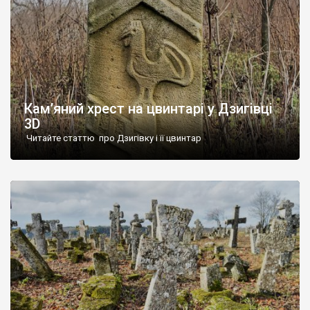
Кам’яний хрест на цвинтарі у Дзигівці
3D
Читайте статтю про Дзигівку і її цвинтар