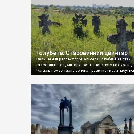
у Андрушівці, на Вінниччині. Такий стан […]
Голубече. Старовинний цвинтар
Величезний респект громаді села Голубече за стан
старовинного цвинтаря, розташованого на околиці.
Чагарів немає, гарна зелена травичка і кози пасутьс
– найкращий регулятор шкідливої, для старих клад
рослинності. Навесні, коли паростки дерев вкрива
бруньками, кози ті бруньки обгризають, бо то улюбл
делікатес. На цвинтарі у Голубечому ціла колекція
різноманітних форм хрестів. Село відносно невелике,