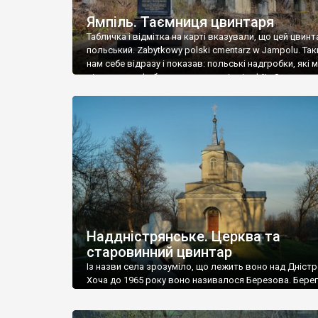
Ямпіль. Таємниця цвинтаря
Табличка і відмітка на карті вказували, що цей цвинт
польський. Zabytkowy polski cmentarz w Jampolu. Так
нам себе відразу і показав: польські надгробки, які
віднести до фабричних, польські епітафії… Загалом 
виявився величезним – порахували площу у Google
виявилося більше семи гектарів. Перше враження п
абсолютну звичайність польського цвинтаря вияви
оманливим – […]
Наддністрянське. Церква та
старовинний цвинтар
Із назви села зрозуміло, що лежить воно над Дністр
Хоча до 1965 року воно називалося Березова. Берег
доволі високий і крутий, як і майже всюди на Поділлі
кілька грунтових доріг, які збігають аж до самої вод