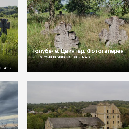
[…]
Голубече. Цвинтар. Фотогалерея
Фото Романа Маленкова, 2024 р.
я. Кози
овищ,
ються
ений
 […]