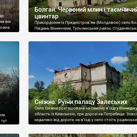
Болган. Червоний млин і таємничи
цвинтар
ар
им він
Прикордонне із Придністров’ям (Молдовою) село Бо
 можна
Південь Вінниччини, Тульчинський район, Студенянськ
цвинтар
громада. У селі мешкає близько тисячі осіб. Спочатку
Maps –
дізналися, що у Болгані є величезний захаращений
ро
старовинний цвинтар із кам’яними хрестами. Всі епітафі
лося
збереглися, написані кирилицею, церковнослов’янсь
мовою. За всіма традиційними ознаками – цвинтар
український. Хрести датуються 19 століттям. У 1924-1
роках Болган […]
Сніжна. Руїни палацу Залеських
Село Сніжна розташоване на самому в’їзді у Вінницьк
область із Київською, при дорозі на Погребище. Зовс
ом.
недалеко від дороги, на в’їзді у село стоїть радянське
 тут
рельєфне пано, яке показує жінку і яблуню, а трохи дал
, але є
десь серед дерев, заховалися руїни палацу Залеських.
и – цим