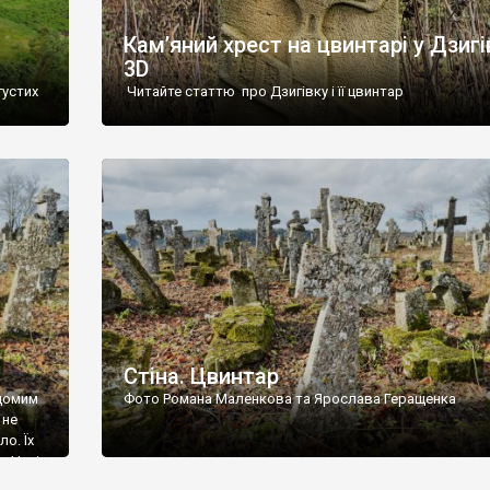
Кам’яний хрест на цвинтарі у Дзигі
3D
густих
Читайте статтю про Дзигівку і її цвинтар
93 році.
ола,
инулого
и із
Стіна. Цвинтар
ідомим
Фото Романа Маленкова та Ярослава Геращенка
 не
о. Їх
. Нині
ар є.