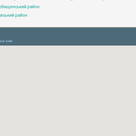
ебищенський район
івський район