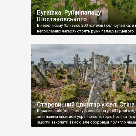
Бугаївка. Руїни палацу
Шостаковського
В невеликому (близько 200 жителів) селі Бугаївка, в 
непролазних чагарях стоять руїни палацу місцевого
поміщика Фелікса Шостаковського. Звели палац у 18
В радянський період у ньому спочатку містилася шк
потім клуб, ще пізніше – гуртожиток. У 60-х роках м
століття тут розмістили туберкульозну лікарню. Кол
палацу виїхала лікарня – ми точно не […]
Старовинний цвинтар у селі Стіна
Козацька оборона замку в селі Стіна у 1651 році є в
звитяжним епізодом української історії. Поляки тоді
змогли захопити замок, але оборонців полягло чимал
поховали на цвинтарі, який тоді називався Замковим
на місці замку церква із кам’яною огорожею, а цвинт