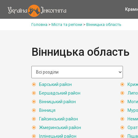
Крам
Головна
>
Міста та регіони
>
Вінницька область
Вінницька область
Барський район
Криж
Бершадський район
Липо
Вінницький район
Моги
Вінниця
Муро
Гайсинський район
Неми
Жмеринський район
Орат
Іллінецький район
Піща