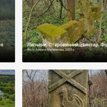
дороги їх не видно, але видно дві стареньких колії у т
лишніх
[…]
ати […]
то
Липчани. Старовинний цвинтар. Ф
Фото Романа Маленкова, 2023 р.