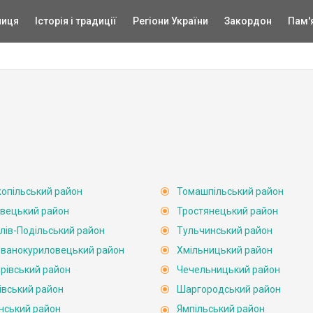
ниця
Історія і традиції
Регіони України
Закордон
Пам'
опільський район
Томашпільський район
вецький район
Тростянецький район
лів-Подільський район
Тульчинський район
ванокуриловецький район
Хмільницький район
рівський район
Чечельницький район
івський район
Шаргородський район
нський район
Ямпільський район