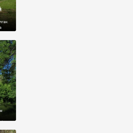
й
лган.
а
 ми
ї, які
кою
940
у
ім
і,
 З