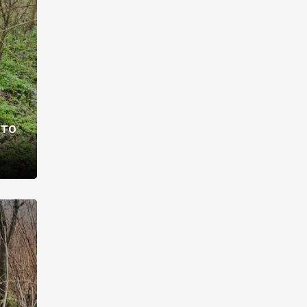
раві –
ото