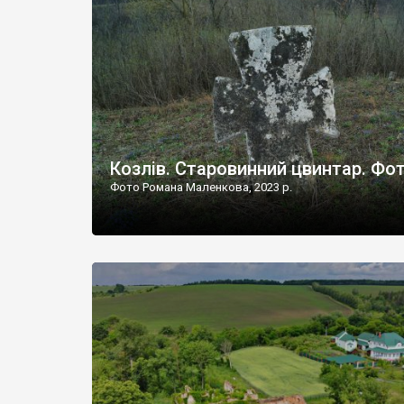
Наддністрянське відрізняється від більшості навко
сіл. У селі є мурована Михайлівська церква. Точної д
Козлів. Старовинний цвинтар. Фо
Фото Романа Маленкова, 2023 р.