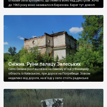
Із назви села зрозуміло, що лежить воно над Дністром. Хоча
до 1965 року воно називалося Березова. Берег тут доволі
високий і крутий, як і майже всюди на Поділлі, але є кілька
грунтових доріг, які збігають аж до самої води – цим
Наддністрянське відрізняється від більшості навколишніх
сіл. У селі є мурована Михайлівська церква. Точної дати […]
Сніжна. Руїни палацу Залеських
Село Сніжна розташоване на самому в’їзді у Вінницьку
область із Київською, при дорозі на Погребище. Зовсім
недалеко від дороги, на в’їзді у село стоїть радянське
рельєфне пано, яке показує жінку і яблуню, а трохи далі, десь
серед дерев, заховалися руїни палацу Залеських. З дороги їх
не видно, але видно дві стареньких колії у траві – […]