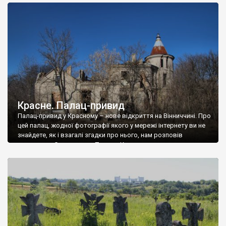
доглянутий, а в іншій суцільна руїна. Руїни палацу Тишкевичів у
Андрушівці, на Вінниччині. Такий стан […]
Красне. Палац-привид
Палац-привид у Красному – нове відкриття на Вінниччині. Про
цей палац, жодної фотографії якого у мережі інтернету ви не
знайдете, як і взагалі згадки про нього, нам розповів
мешканець Самгородка. Палац у Красному вразив не лише
станом руїни і чагарями, які його оточують, але і величчю
навіть у руїні. Можна уявно рекоструювати головний вхід із
[…]