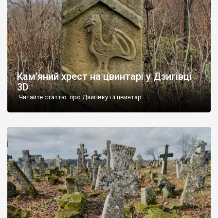
Кам’яний хрест на цвинтарі у Дзигівці
3D
Читайте статтю про Дзигівку і її цвинтар