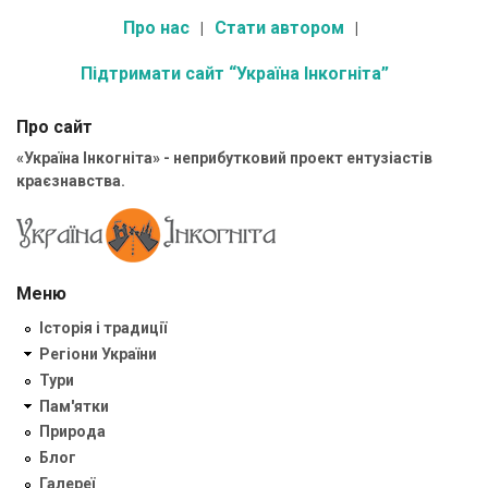
Про нас
Стати автором
Підтримати сайт “Україна Інкогніта”
Про сайт
«Україна Інкогніта» - неприбутковий проект ентузіастів
краєзнавства.
Меню
Історія і традиції
Регіони України
Тури
Пам'ятки
Природа
Блог
Галереї