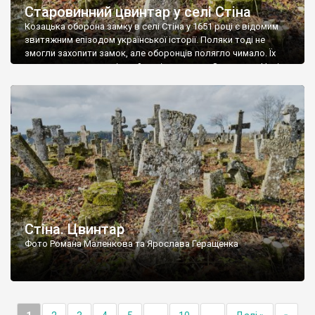
Старовинний цвинтар у селі Стіна
Козацька оборона замку в селі Стіна у 1651 році є відомим
звитяжним епізодом української історії. Поляки тоді не
змогли захопити замок, але оборонців полягло чимало. Їх
поховали на цвинтарі, який тоді називався Замковим. Нині на
місці замку церква із кам’яною огорожею, а цвинтар є. На
ньому чимало хрестів 19 століття, є такі, де епітафії стер […]
Стіна. Цвинтар
Фото Романа Маленкова та Ярослава Геращенка