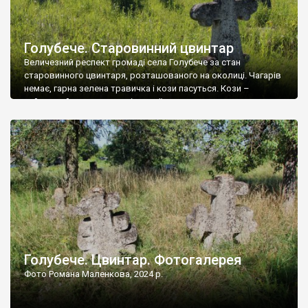
Голубече. Старовинний цвинтар
Величезний респект громаді села Голубече за стан
старовинного цвинтаря, розташованого на околиці. Чагарів
немає, гарна зелена травичка і кози пасуться. Кози –
найкращий регулятор шкідливої, для старих кладовищ,
рослинності. Навесні, коли паростки дерев вкриваються
бруньками, кози ті бруньки обгризають, бо то улюблений
делікатес. На цвинтарі у Голубечому ціла колекція
різноманітних форм хрестів. Село відносно невелике, […]
Голубече. Цвинтар. Фотогалерея
Фото Романа Маленкова, 2024 р.