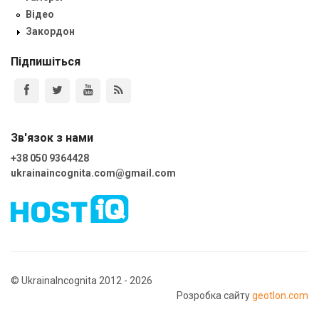
Відео
Закордон
Підпишіться
Зв'язок з нами
+38 050 9364428
ukrainaincognita.com@gmail.com
© UkrainaIncognita 2012 - 2026
Розробка сайту
geotlon.com