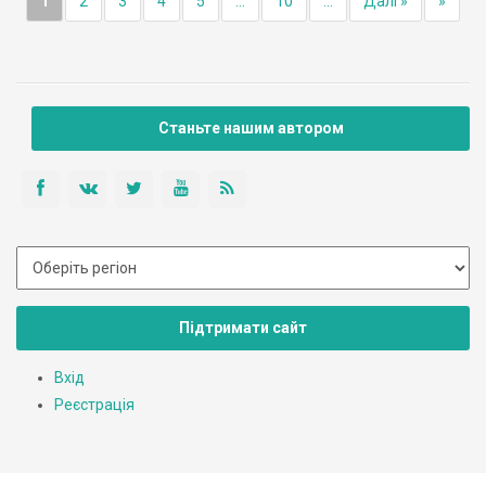
1
2
3
4
5
...
10
...
Далі »
»
Станьте нашим автором
Підтримати сайт
Вхід
Реєстрація