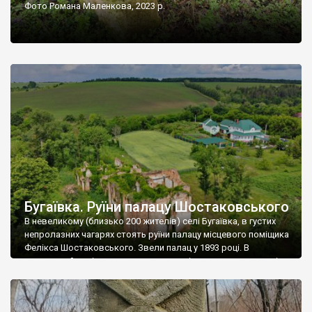
Фото Романа Маленкова, 2023 р.
Бугаївка. Руїни палацу Шостаковського
В невеликому (близько 200 жителів) селі Бугаївка, в густих
непролазних чагарях стоять руїни палацу місцевого поміщика
Фелікса Шостаковського. Звели палац у 1893 році. В
радянський період у ньому спочатку містилася школа, потім
клуб, ще пізніше – гуртожиток. У 60-х роках минулого
століття тут розмістили туберкульозну лікарню. Коли із
палацу виїхала лікарня – ми точно не […]