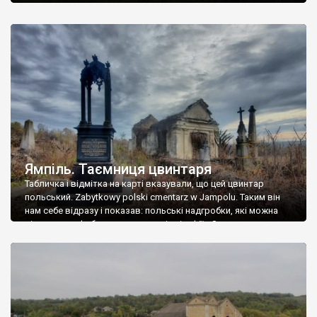
Ямпіль. Таємниця цвинтаря
Табличка і відмітка на карті вказували, що цей цвинтар
польський. Zabytkowy polski cmentarz w Jampolu. Таким він
нам себе відразу і показав: польські надгробки, які можна
віднести до фабричних, польські епітафії… Загалом цвинтар
виявився величезним – порахували площу у GoogleMaps –
виявилося більше семи гектарів. Перше враження про
абсолютну звичайність польського цвинтаря виявилося
оманливим – […]