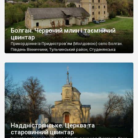
Болган. Червоний млин і таємничий
цвинтар
Прикордонне із Придністров’ям (Молдовою) село Болган.
Південь Вінниччини, Тульчинський район, Студенянська
громада. У селі мешкає близько тисячі осіб. Спочатку ми
дізналися, що у Болгані є величезний захаращений
старовинний цвинтар із кам’яними хрестами. Всі епітафії, які
збереглися, написані кирилицею, церковнослов’янською
мовою. За всіма традиційними ознаками – цвинтар
український. Хрести датуються 19 століттям. У 1924-1940
роках Болган […]
Наддністрянське. Церква та
старовинний цвинтар