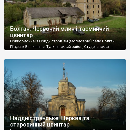
Болган. Червоний млин і таємничий
цвинтар
Прикордонне із Придністров’ям (Молдовою) село Болган.
Південь Вінниччини, Тульчинський район, Студенянська
громада. У селі мешкає близько тисячі осіб. Спочатку ми
дізналися, що у Болгані є величезний захаращений
старовинний цвинтар із кам’яними хрестами. Всі епітафії, які
збереглися, написані кирилицею, церковнослов’янською
мовою. За всіма традиційними ознаками – цвинтар
український. Хрести датуються 19 століттям. У 1924-1940
роках Болган […]
Наддністрянське. Церква та
старовинний цвинтар