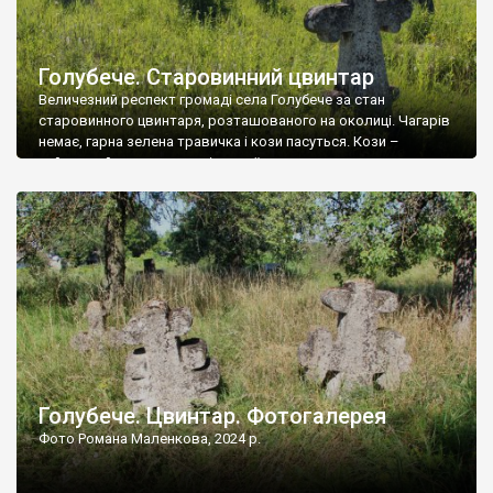
Голубече. Старовинний цвинтар
Величезний респект громаді села Голубече за стан
старовинного цвинтаря, розташованого на околиці. Чагарів
немає, гарна зелена травичка і кози пасуться. Кози –
найкращий регулятор шкідливої, для старих кладовищ,
рослинності. Навесні, коли паростки дерев вкриваються
бруньками, кози ті бруньки обгризають, бо то улюблений
делікатес. На цвинтарі у Голубечому ціла колекція
різноманітних форм хрестів. Село відносно невелике, […]
Голубече. Цвинтар. Фотогалерея
Фото Романа Маленкова, 2024 р.