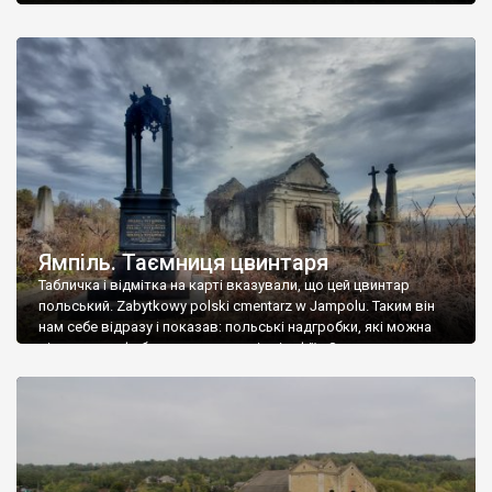
Ямпіль. Таємниця цвинтаря
Табличка і відмітка на карті вказували, що цей цвинтар
польський. Zabytkowy polski cmentarz w Jampolu. Таким він
нам себе відразу і показав: польські надгробки, які можна
віднести до фабричних, польські епітафії… Загалом цвинтар
виявився величезним – порахували площу у GoogleMaps –
виявилося більше семи гектарів. Перше враження про
абсолютну звичайність польського цвинтаря виявилося
оманливим – […]