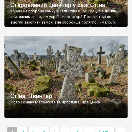
Старовинний цвинтар у селі Стіна
Козацька оборона замку в селі Стіна у 1651 році є відомим
звитяжним епізодом української історії. Поляки тоді не
змогли захопити замок, але оборонців полягло чимало. Їх
поховали на цвинтарі, який тоді називався Замковим. Нині на
місці замку церква із кам’яною огорожею, а цвинтар є. На
ньому чимало хрестів 19 століття, є такі, де епітафії стер […]
Стіна. Цвинтар
Фото Романа Маленкова та Ярослава Геращенка