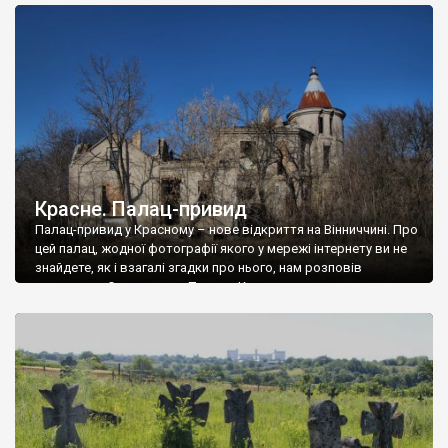
доглянутий, а в іншій суцільна руїна. Руїни палацу Тишкевичів у
Андрушівці, на Вінниччині. Такий стан […]
Красне. Палац-привид
Палац-привид у Красному – нове відкриття на Вінниччині. Про
цей палац, жодної фотографії якого у мережі інтернету ви не
знайдете, як і взагалі згадки про нього, нам розповів
мешканець Самгородка. Палац у Красному вразив не лише
станом руїни і чагарями, які його оточують, але і величчю
навіть у руїні. Можна уявно рекоструювати головний вхід із
[…]