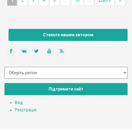
1
2
3
4
5
...
10
...
Далі »
»
Станьте нашим автором
Підтримати сайт
Вхід
Реєстрація