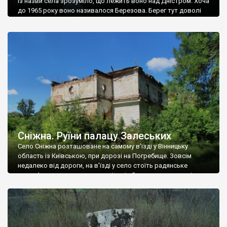
Із назви села зрозуміло, що лежить воно над Дністром. Хоча
до 1965 року воно називалося Березова. Берег тут доволі
високий і крутий, як і майже всюди на Поділлі, але є кілька
грунтових доріг, які збігають аж до самої води – цим
Наддністрянське відрізняється від більшості навколишніх
сіл. У селі є мурована Михайлівська церква. Точної дати […]
Сніжна. Руїни палацу Залеських
Село Сніжна розташоване на самому в’їзді у Вінницьку
область із Київською, при дорозі на Погребище. Зовсім
недалеко від дороги, на в’їзді у село стоїть радянське
рельєфне пано, яке показує жінку і яблуню, а трохи далі, десь
серед дерев, заховалися руїни палацу Залеських. З дороги їх
не видно, але видно дві стареньких колії у траві – […]