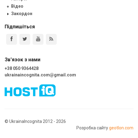
Відео
Закордон
Підпишіться
Зв'язок з нами
+38 050 9364428
ukrainaincognita.com@gmail.com
© UkrainaIncognita 2012 - 2026
Розробка сайту
geotlon.com