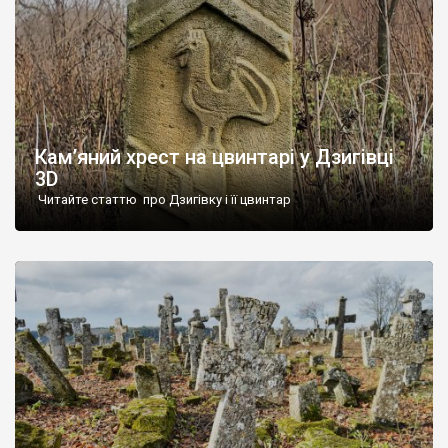
Кам’яний хрест на цвинтарі у Дзигівці
3D
Читайте статтю про Дзигівку і її цвинтар