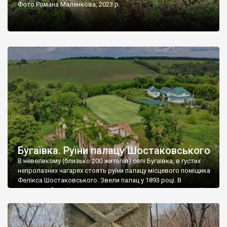
Фото Романа Маленкова, 2023 р.
Бугаївка. Руїни палацу Шостаковського
В невеликому (близько 200 жителів) селі Бугаївка, в густих
непролазних чагарях стоять руїни палацу місцевого поміщика
Фелікса Шостаковського. Звели палац у 1893 році. В
радянський період у ньому спочатку містилася школа, потім
клуб, ще пізніше – гуртожиток. У 60-х роках минулого
століття тут розмістили туберкульозну лікарню. Коли із
палацу виїхала лікарня – ми точно не […]