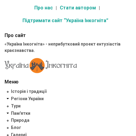
Про нас
Стати автором
Підтримати сайт “Україна Інкогніта”
Про сайт
«Україна Інкогніта» - неприбутковий проект ентузіастів
краєзнавства.
Меню
Історія і традиції
Регіони України
Тури
Пам'ятки
Природа
Блог
Галереї