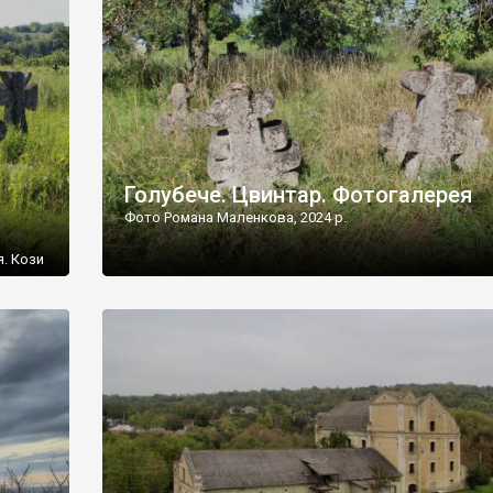
[…]
Голубече. Цвинтар. Фотогалерея
Фото Романа Маленкова, 2024 р.
я. Кози
овищ,
ються
ений
 […]