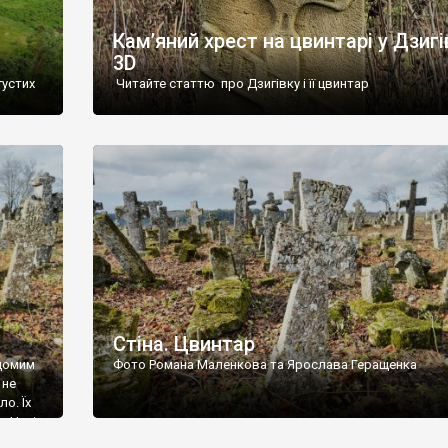
Кам’яний хрест на цвинтарі у Дзигі
3D
густих
Читайте статтю про Дзигівку і її цвинтар
93 році.
ола,
инулого
и із
Стіна. Цвинтар
ідомим
Фото Романа Маленкова та Ярослава Геращенка
 не
о. Їх
. Нині
ар є.