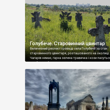
у Андрушівці, на Вінниччині. Такий стан […]
Голубече. Старовинний цвинтар
Величезний респект громаді села Голубече за стан
старовинного цвинтаря, розташованого на околиці.
Чагарів немає, гарна зелена травичка і кози пасутьс
– найкращий регулятор шкідливої, для старих клад
рослинності. Навесні, коли паростки дерев вкрива
бруньками, кози ті бруньки обгризають, бо то улюбл
делікатес. На цвинтарі у Голубечому ціла колекція
різноманітних форм хрестів. Село відносно невелике,