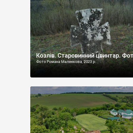
Наддністрянське відрізняється від більшості навко
сіл. У селі є мурована Михайлівська церква. Точної д
Козлів. Старовинний цвинтар. Фо
Фото Романа Маленкова, 2023 р.