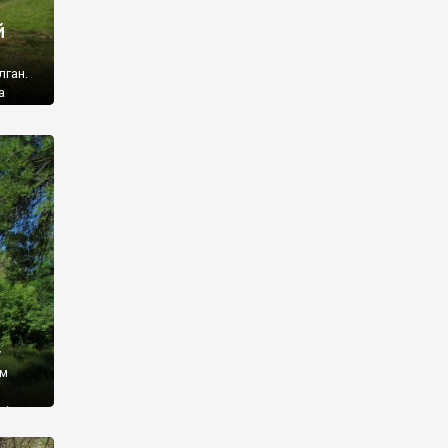
й
лган.
а
 ми
ї, які
кою
940
у
ім
і,
 З