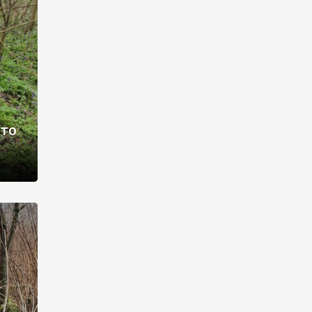
раві –
ото