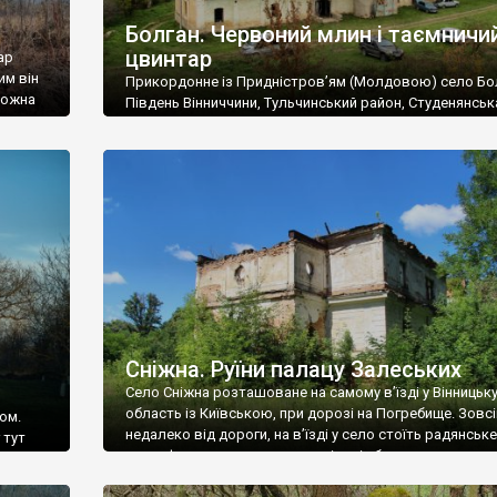
Болган. Червоний млин і таємничи
цвинтар
ар
им він
Прикордонне із Придністров’ям (Молдовою) село Бо
 можна
Південь Вінниччини, Тульчинський район, Студенянськ
цвинтар
громада. У селі мешкає близько тисячі осіб. Спочатку
Maps –
дізналися, що у Болгані є величезний захаращений
ро
старовинний цвинтар із кам’яними хрестами. Всі епітафі
лося
збереглися, написані кирилицею, церковнослов’янсь
мовою. За всіма традиційними ознаками – цвинтар
український. Хрести датуються 19 століттям. У 1924-1
роках Болган […]
Сніжна. Руїни палацу Залеських
Село Сніжна розташоване на самому в’їзді у Вінницьк
область із Київською, при дорозі на Погребище. Зовс
ом.
недалеко від дороги, на в’їзді у село стоїть радянське
 тут
рельєфне пано, яке показує жінку і яблуню, а трохи дал
, але є
десь серед дерев, заховалися руїни палацу Залеських.
и – цим