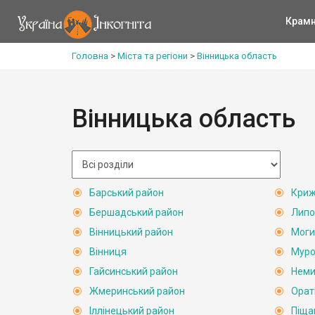
Крам
Головна
>
Міста та регіони
>
Вінницька область
Вінницька область
Барський район
Криж
Бершадський район
Липо
Вінницький район
Моги
Вінниця
Муро
Гайсинський район
Неми
Жмеринський район
Орат
Іллінецький район
Піща