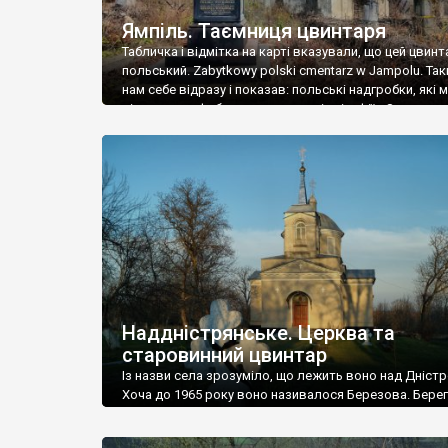
Ямпіль. Таємниця цвинтаря
Табличка і відмітка на карті вказували, що цей цвинт
польський. Zabytkowy polski cmentarz w Jampolu. Так
нам себе відразу і показав: польські надгробки, які
віднести до фабричних, польські епітафії… Загалом 
виявився величезним – порахували площу у Google
виявилося більше семи гектарів. Перше враження п
абсолютну звичайність польського цвинтаря вияви
оманливим – […]
Наддністрянське. Церква та
старовинний цвинтар
Із назви села зрозуміло, що лежить воно над Дністр
Хоча до 1965 року воно називалося Березова. Берег
доволі високий і крутий, як і майже всюди на Поділлі
кілька грунтових доріг, які збігають аж до самої вод