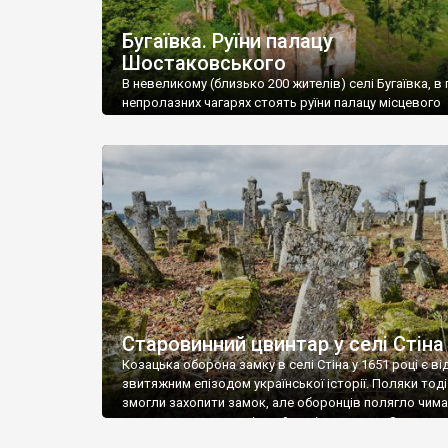
Бугаївка. Руїни палацу
Шостаковського
В невеликому (близько 200 жителів) селі Бугаївка, в 
непролазних чагарях стоять руїни палацу місцевого
поміщика Фелікса Шостаковського. Звели палац у 18
В радянський період у ньому спочатку містилася шк
потім клуб, ще пізніше – гуртожиток. У 60-х роках м
століття тут розмістили туберкульозну лікарню. Кол
палацу виїхала лікарня – ми точно не […]
Старовинний цвинтар у селі Стіна
Козацька оборона замку в селі Стіна у 1651 році є в
звитяжним епізодом української історії. Поляки тоді
змогли захопити замок, але оборонців полягло чимал
поховали на цвинтарі, який тоді називався Замковим
на місці замку церква із кам’яною огорожею, а цвинт