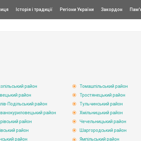
ниця
Історія і традиції
Регіони України
Закордон
Пам'
опільський район
Томашпільський район
вецький район
Тростянецький район
лів-Подільський район
Тульчинський район
ванокуриловецький район
Хмільницький район
рівський район
Чечельницький район
івський район
Шаргородський район
нський район
Ямпільський район