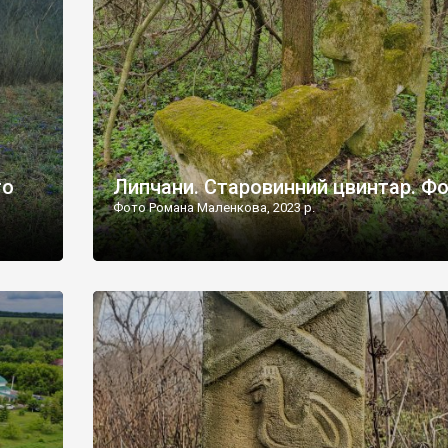
дороги їх не видно, але видно дві стареньких колії у т
лишніх
[…]
ати […]
то
Липчани. Старовинний цвинтар. Ф
Фото Романа Маленкова, 2023 р.