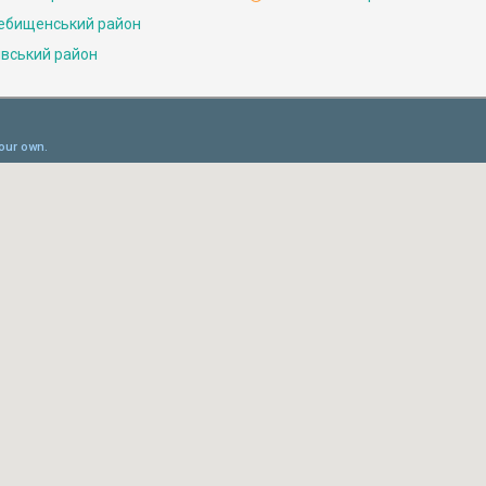
ебищенський район
івський район