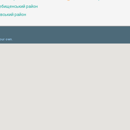
ебищенський район
івський район