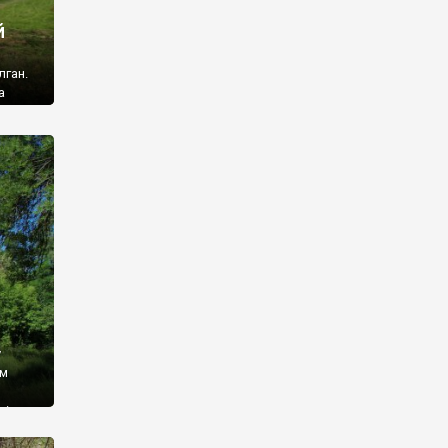
й
лган.
а
 ми
ї, які
кою
940
у
ім
і,
 З