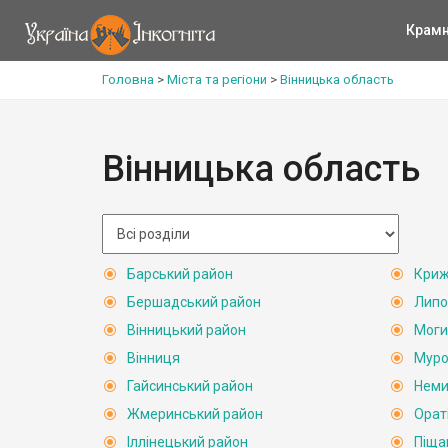
Крам
Головна
>
Міста та регіони
>
Вінницька область
Вінницька область
Барський район
Криж
Бершадський район
Липо
Вінницький район
Моги
Вінниця
Муро
Гайсинський район
Неми
Жмеринський район
Орат
Іллінецький район
Піща