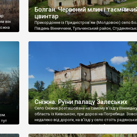
Болган. Червоний млин і таємничи
цвинтар
ар
им він
Прикордонне із Придністров’ям (Молдовою) село Бо
 можна
Південь Вінниччини, Тульчинський район, Студенянськ
цвинтар
громада. У селі мешкає близько тисячі осіб. Спочатку
Maps –
дізналися, що у Болгані є величезний захаращений
ро
старовинний цвинтар із кам’яними хрестами. Всі епітафі
лося
збереглися, написані кирилицею, церковнослов’янсь
мовою. За всіма традиційними ознаками – цвинтар
український. Хрести датуються 19 століттям. У 1924-1
роках Болган […]
Сніжна. Руїни палацу Залеських
Село Сніжна розташоване на самому в’їзді у Вінницьк
область із Київською, при дорозі на Погребище. Зовс
ом.
недалеко від дороги, на в’їзді у село стоїть радянське
 тут
рельєфне пано, яке показує жінку і яблуню, а трохи дал
, але є
десь серед дерев, заховалися руїни палацу Залеських.
и – цим