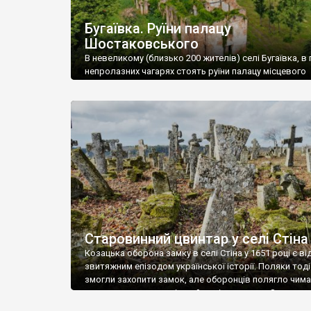
Бугаївка. Руїни палацу
Шостаковського
В невеликому (близько 200 жителів) селі Бугаївка, в 
непролазних чагарях стоять руїни палацу місцевого
поміщика Фелікса Шостаковського. Звели палац у 18
В радянський період у ньому спочатку містилася шк
потім клуб, ще пізніше – гуртожиток. У 60-х роках м
століття тут розмістили туберкульозну лікарню. Кол
палацу виїхала лікарня – ми точно не […]
Старовинний цвинтар у селі Стіна
Козацька оборона замку в селі Стіна у 1651 році є в
звитяжним епізодом української історії. Поляки тоді
змогли захопити замок, але оборонців полягло чимал
поховали на цвинтарі, який тоді називався Замковим
на місці замку церква із кам’яною огорожею, а цвинт