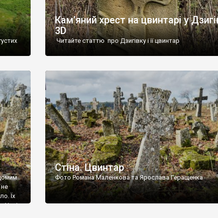
Кам’яний хрест на цвинтарі у Дзигі
3D
густих
Читайте статтю про Дзигівку і її цвинтар
93 році.
ола,
инулого
и із
Стіна. Цвинтар
ідомим
Фото Романа Маленкова та Ярослава Геращенка
 не
о. Їх
. Нині
ар є.