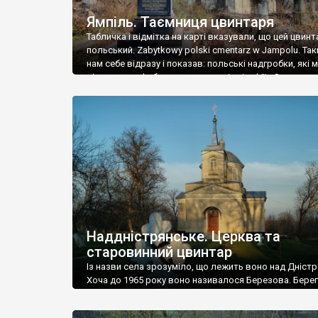
Ямпіль. Таємниця цвинтаря
Табличка і відмітка на карті вказували, що цей цвинт
польський. Zabytkowy polski cmentarz w Jampolu. Так
нам себе відразу і показав: польські надгробки, які
віднести до фабричних, польські епітафії… Загалом 
виявився величезним – порахували площу у Google
виявилося більше семи гектарів. Перше враження п
абсолютну звичайність польського цвинтаря вияви
оманливим – […]
Наддністрянське. Церква та
старовинний цвинтар
Із назви села зрозуміло, що лежить воно над Дністр
Хоча до 1965 року воно називалося Березова. Берег
доволі високий і крутий, як і майже всюди на Поділлі
кілька грунтових доріг, які збігають аж до самої вод