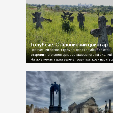
у Андрушівці, на Вінниччині. Такий стан […]
Голубече. Старовинний цвинтар
Величезний респект громаді села Голубече за стан
старовинного цвинтаря, розташованого на околиці.
Чагарів немає, гарна зелена травичка і кози пасутьс
– найкращий регулятор шкідливої, для старих клад
рослинності. Навесні, коли паростки дерев вкрива
бруньками, кози ті бруньки обгризають, бо то улюбл
делікатес. На цвинтарі у Голубечому ціла колекція
різноманітних форм хрестів. Село відносно невелике,