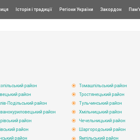
ниця
Історія і традиції
Регіони України
Закордон
Пам'
опільський район
Томашпільський район
вецький район
Тростянецький район
лів-Подільський район
Тульчинський район
ванокуриловецький район
Хмільницький район
рівський район
Чечельницький район
івський район
Шаргородський район
нський район
Ямпільський район