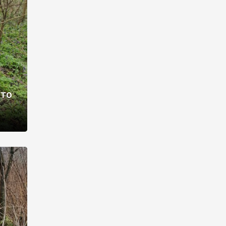
раві –
ото