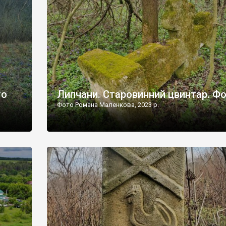
дороги їх не видно, але видно дві стареньких колії у т
лишніх
[…]
ати […]
то
Липчани. Старовинний цвинтар. Ф
Фото Романа Маленкова, 2023 р.