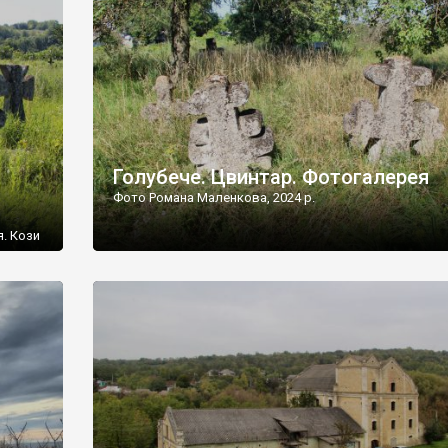
[…]
Голубече. Цвинтар. Фотогалерея
Фото Романа Маленкова, 2024 р.
я. Кози
овищ,
ються
ений
 […]