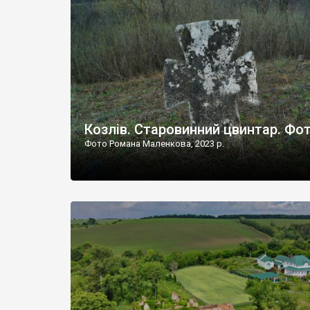
Наддністрянське відрізняється від більшості навко
сіл. У селі є мурована Михайлівська церква. Точної д
Козлів. Старовинний цвинтар. Фо
Фото Романа Маленкова, 2023 р.