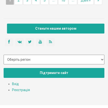
1
2
3
4
5
...
10
...
Далі »
»
Станьте нашим автором
Підтримати сайт
Вхід
Реєстрація