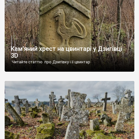
Кам’яний хрест на цвинтарі у Дзигівці
3D
Читайте статтю про Дзигівку і її цвинтар