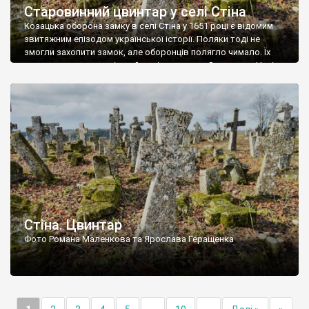
Старовинний цвинтар у селі Стіна
Козацька оборона замку в селі Стіна у 1651 році є відомим
звитяжним епізодом української історії. Поляки тоді не
змогли захопити замок, але оборонців полягло чимало. Їх
поховали на цвинтарі, який тоді називався Замковим. Нині на
місці замку церква із кам’яною огорожею, а цвинтар є. На
ньому чимало хрестів 19 століття, є такі, де епітафії стер […]
Стіна. Цвинтар
Фото Романа Маленкова та Ярослава Геращенка