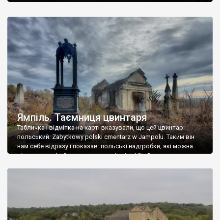
Ямпіль. Таємниця цвинтаря
Табличка і відмітка на карті вказували, що цей цвинтар
польський. Zabytkowy polski cmentarz w Jampolu. Таким він
нам себе відразу і показав: польські надгробки, які можна
віднести до фабричних, польські епітафії… Загалом цвинтар
виявився величезним – порахували площу у GoogleMaps –
виявилося більше семи гектарів. Перше враження про
абсолютну звичайність польського цвинтаря виявилося
оманливим – […]