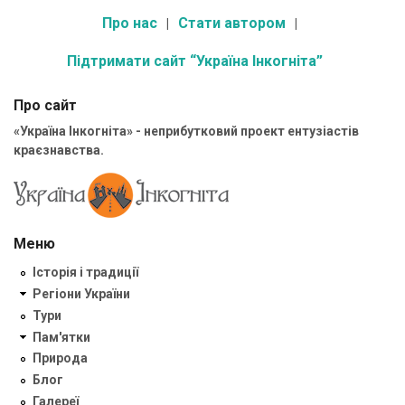
Про нас
Стати автором
Підтримати сайт “Україна Інкогніта”
Про сайт
«Україна Інкогніта» - неприбутковий проект ентузіастів
краєзнавства.
Меню
Історія і традиції
Регіони України
Тури
Пам'ятки
Природа
Блог
Галереї