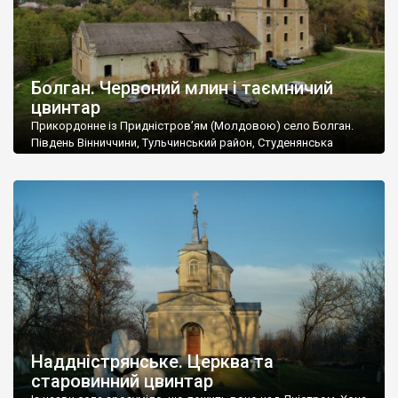
Болган. Червоний млин і таємничий
цвинтар
Прикордонне із Придністров’ям (Молдовою) село Болган.
Південь Вінниччини, Тульчинський район, Студенянська
громада. У селі мешкає близько тисячі осіб. Спочатку ми
дізналися, що у Болгані є величезний захаращений
старовинний цвинтар із кам’яними хрестами. Всі епітафії, які
збереглися, написані кирилицею, церковнослов’янською
мовою. За всіма традиційними ознаками – цвинтар
український. Хрести датуються 19 століттям. У 1924-1940
роках Болган […]
Наддністрянське. Церква та
старовинний цвинтар