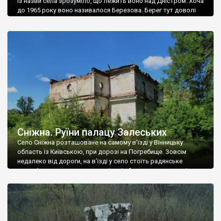
Із назви села зрозуміло, що лежить воно над Дністром. Хоча
до 1965 року воно називалося Березова. Берег тут доволі
високий і крутий, як і майже всюди на Поділлі, але є кілька
грунтових доріг, які збігають аж до самої води – цим
Наддністрянське відрізняється від більшості навколишніх
сіл. У селі є мурована Михайлівська церква. Точної дати […]
Сніжна. Руїни палацу Залеських
Село Сніжна розташоване на самому в’їзді у Вінницьку
область із Київською, при дорозі на Погребище. Зовсім
недалеко від дороги, на в’їзді у село стоїть радянське
рельєфне пано, яке показує жінку і яблуню, а трохи далі, десь
серед дерев, заховалися руїни палацу Залеських. З дороги їх
не видно, але видно дві стареньких колії у траві – […]