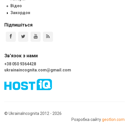
Відео
Закордон
Підпишіться
Зв'язок з нами
+38 050 9364428
ukrainaincognita.com@gmail.com
© UkrainaIncognita 2012 - 2026
Розробка сайту
geotlon.com