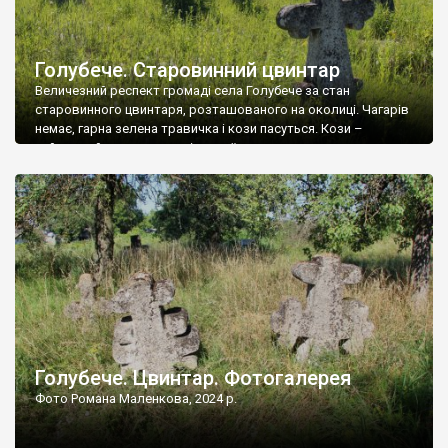
Голубече. Старовинний цвинтар
Величезний респект громаді села Голубече за стан
старовинного цвинтаря, розташованого на околиці. Чагарів
немає, гарна зелена травичка і кози пасуться. Кози –
найкращий регулятор шкідливої, для старих кладовищ,
рослинності. Навесні, коли паростки дерев вкриваються
бруньками, кози ті бруньки обгризають, бо то улюблений
делікатес. На цвинтарі у Голубечому ціла колекція
різноманітних форм хрестів. Село відносно невелике, […]
Голубече. Цвинтар. Фотогалерея
Фото Романа Маленкова, 2024 р.