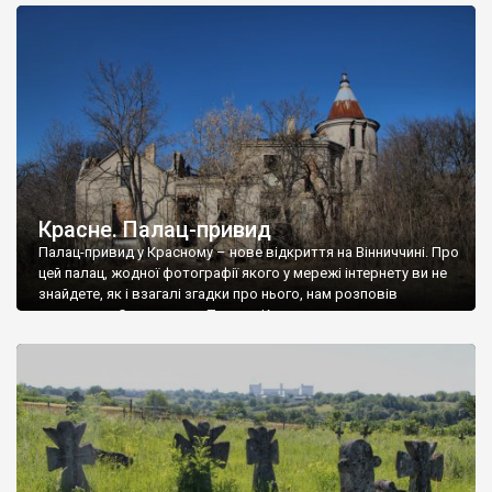
доглянутий, а в іншій суцільна руїна. Руїни палацу Тишкевичів у
Андрушівці, на Вінниччині. Такий стан […]
Красне. Палац-привид
Палац-привид у Красному – нове відкриття на Вінниччині. Про
цей палац, жодної фотографії якого у мережі інтернету ви не
знайдете, як і взагалі згадки про нього, нам розповів
мешканець Самгородка. Палац у Красному вразив не лише
станом руїни і чагарями, які його оточують, але і величчю
навіть у руїні. Можна уявно рекоструювати головний вхід із
[…]