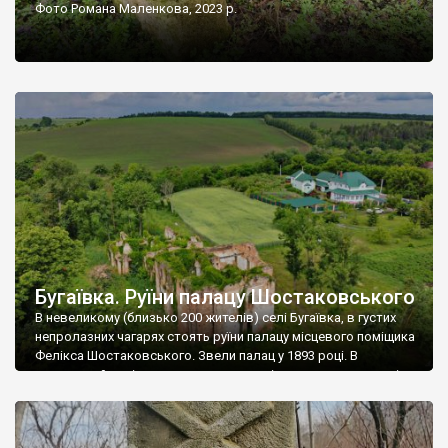
Фото Романа Маленкова, 2023 р.
Бугаївка. Руїни палацу Шостаковського
В невеликому (близько 200 жителів) селі Бугаївка, в густих
непролазних чагарях стоять руїни палацу місцевого поміщика
Фелікса Шостаковського. Звели палац у 1893 році. В
радянський період у ньому спочатку містилася школа, потім
клуб, ще пізніше – гуртожиток. У 60-х роках минулого
століття тут розмістили туберкульозну лікарню. Коли із
палацу виїхала лікарня – ми точно не […]