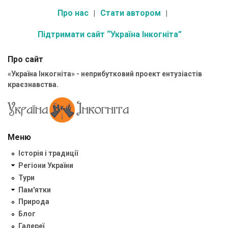
Про нас
Стати автором
Підтримати сайт “Україна Інкогніта”
Про сайт
«Україна Інкогніта» - неприбутковий проект ентузіастів
краєзнавства.
Меню
Історія і традиції
Регіони України
Тури
Пам'ятки
Природа
Блог
Галереї