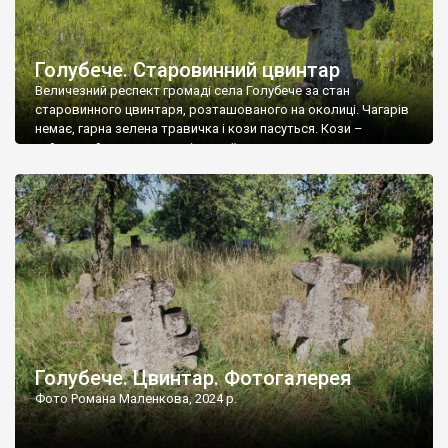
Голубече. Старовинний цвинтар
Величезний респект громаді села Голубече за стан
старовинного цвинтаря, розташованого на околиці. Чагарів
немає, гарна зелена травичка і кози пасуться. Кози –
найкращий регулятор шкідливої, для старих кладовищ,
рослинності. Навесні, коли паростки дерев вкриваються
бруньками, кози ті бруньки обгризають, бо то улюблений
делікатес. На цвинтарі у Голубечому ціла колекція
різноманітних форм хрестів. Село відносно невелике, […]
Голубече. Цвинтар. Фотогалерея
Фото Романа Маленкова, 2024 р.