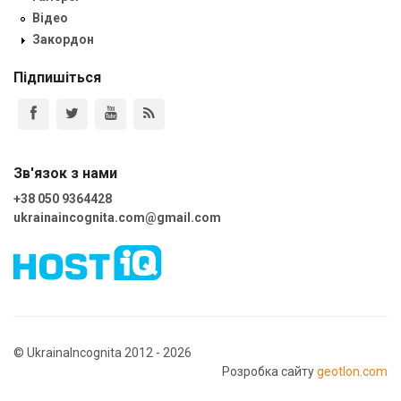
Відео
Закордон
Підпишіться
Зв'язок з нами
+38 050 9364428
ukrainaincognita.com@gmail.com
© UkrainaIncognita 2012 - 2026
Розробка сайту
geotlon.com