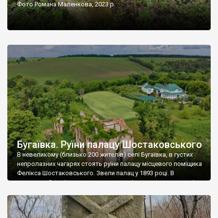
Фото Романа Маленкова, 2023 р.
Бугаївка. Руїни палацу Шостаковського
В невеликому (близько 200 жителів) селі Бугаївка, в густих
непролазних чагарях стоять руїни палацу місцевого поміщика
Фелікса Шостаковського. Звели палац у 1893 році. В
радянський період у ньому спочатку містилася школа, потім
клуб, ще пізніше – гуртожиток. У 60-х роках минулого
століття тут розмістили туберкульозну лікарню. Коли із
палацу виїхала лікарня – ми точно не […]