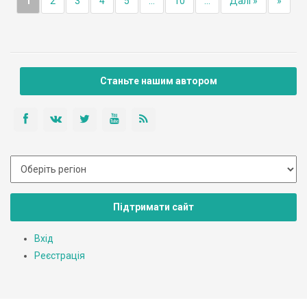
1
2
3
4
5
...
10
...
Далі »
»
Станьте нашим автором
Підтримати сайт
Вхід
Реєстрація