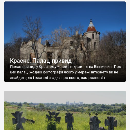
доглянутий, а в іншій суцільна руїна. Руїни палацу Тишкевичів у
Андрушівці, на Вінниччині. Такий стан […]
Красне. Палац-привид
Палац-привид у Красному – нове відкриття на Вінниччині. Про
цей палац, жодної фотографії якого у мережі інтернету ви не
знайдете, як і взагалі згадки про нього, нам розповів
мешканець Самгородка. Палац у Красному вразив не лише
станом руїни і чагарями, які його оточують, але і величчю
навіть у руїні. Можна уявно рекоструювати головний вхід із
[…]