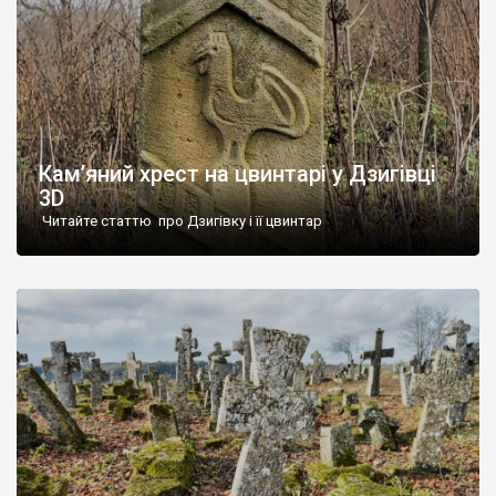
Кам’яний хрест на цвинтарі у Дзигівці
3D
Читайте статтю про Дзигівку і її цвинтар