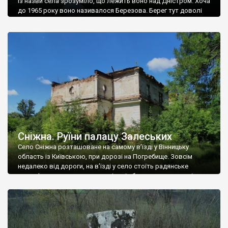
Із назви села зрозуміло, що лежить воно над Дністром. Хоча
до 1965 року воно називалося Березова. Берег тут доволі
високий і крутий, як і майже всюди на Поділлі, але є кілька
грунтових доріг, які збігають аж до самої води – цим
Наддністрянське відрізняється від більшості навколишніх
сіл. У селі є мурована Михайлівська церква. Точної дати […]
Сніжна. Руїни палацу Залеських
Село Сніжна розташоване на самому в’їзді у Вінницьку
область із Київською, при дорозі на Погребище. Зовсім
недалеко від дороги, на в’їзді у село стоїть радянське
рельєфне пано, яке показує жінку і яблуню, а трохи далі, десь
серед дерев, заховалися руїни палацу Залеських. З дороги їх
не видно, але видно дві стареньких колії у траві – […]