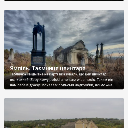
Ямпіль. Таємниця цвинтаря
Табличка і відмітка на карті вказували, що цей цвинтар
польський. Zabytkowy polski cmentarz w Jampolu. Таким він
нам себе відразу і показав: польські надгробки, які можна
віднести до фабричних, польські епітафії… Загалом цвинтар
виявився величезним – порахували площу у GoogleMaps –
виявилося більше семи гектарів. Перше враження про
абсолютну звичайність польського цвинтаря виявилося
оманливим – […]