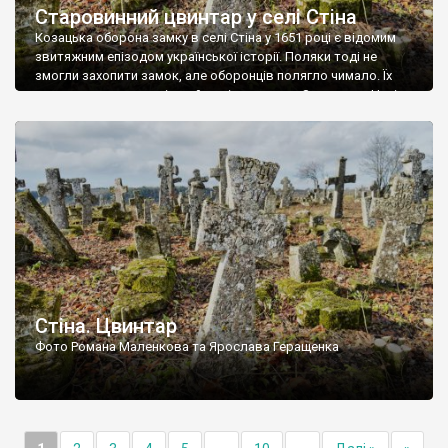
Старовинний цвинтар у селі Стіна
Козацька оборона замку в селі Стіна у 1651 році є відомим
звитяжним епізодом української історії. Поляки тоді не
змогли захопити замок, але оборонців полягло чимало. Їх
поховали на цвинтарі, який тоді називався Замковим. Нині на
місці замку церква із кам’яною огорожею, а цвинтар є. На
ньому чимало хрестів 19 століття, є такі, де епітафії стер […]
Стіна. Цвинтар
Фото Романа Маленкова та Ярослава Геращенка