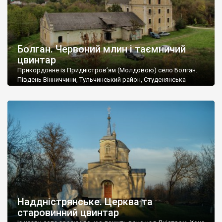
Болган. Червоний млин і таємничий
цвинтар
Прикордонне із Придністров’ям (Молдовою) село Болган.
Південь Вінниччини, Тульчинський район, Студенянська
громада. У селі мешкає близько тисячі осіб. Спочатку ми
дізналися, що у Болгані є величезний захаращений
старовинний цвинтар із кам’яними хрестами. Всі епітафії, які
збереглися, написані кирилицею, церковнослов’янською
мовою. За всіма традиційними ознаками – цвинтар
український. Хрести датуються 19 століттям. У 1924-1940
роках Болган […]
Наддністрянське. Церква та
старовинний цвинтар