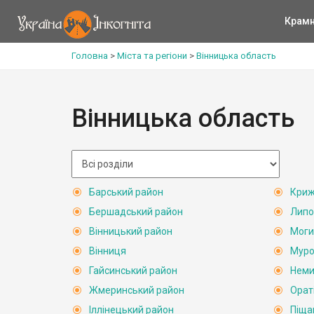
Крам
Головна
>
Міста та регіони
>
Вінницька область
Вінницька область
Барський район
Криж
Бершадський район
Липо
Вінницький район
Моги
Вінниця
Муро
Гайсинський район
Неми
Жмеринський район
Орат
Іллінецький район
Піща