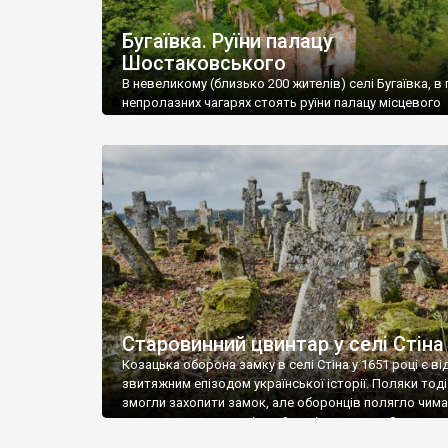
Бугаївка. Руїни палацу
Шостаковського
В невеликому (близько 200 жителів) селі Бугаївка, в 
непролазних чагарях стоять руїни палацу місцевого
поміщика Фелікса Шостаковського. Звели палац у 18
В радянський період у ньому спочатку містилася шк
потім клуб, ще пізніше – гуртожиток. У 60-х роках м
століття тут розмістили туберкульозну лікарню. Кол
палацу виїхала лікарня – ми точно не […]
Старовинний цвинтар у селі Стіна
Козацька оборона замку в селі Стіна у 1651 році є в
звитяжним епізодом української історії. Поляки тоді
змогли захопити замок, але оборонців полягло чимал
поховали на цвинтарі, який тоді називався Замковим
на місці замку церква із кам’яною огорожею, а цвинт