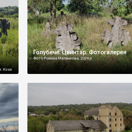
[…]
Голубече. Цвинтар. Фотогалерея
Фото Романа Маленкова, 2024 р.
я. Кози
овищ,
ються
ений
 […]