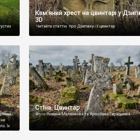
Кам’яний хрест на цвинтарі у Дзигі
3D
густих
Читайте статтю про Дзигівку і її цвинтар
93 році.
ола,
инулого
и із
Стіна. Цвинтар
ідомим
Фото Романа Маленкова та Ярослава Геращенка
 не
о. Їх
. Нині
ар є.