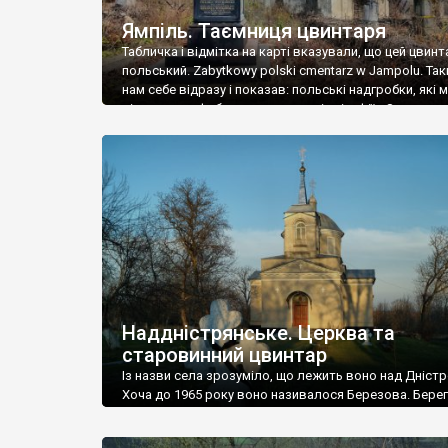
Ямпіль. Таємниця цвинтаря
Табличка і відмітка на карті вказували, що цей цвинт
польський. Zabytkowy polski cmentarz w Jampolu. Так
нам себе відразу і показав: польські надгробки, які
віднести до фабричних, польські епітафії… Загалом 
виявився величезним – порахували площу у Google
виявилося більше семи гектарів. Перше враження п
абсолютну звичайність польського цвинтаря вияви
оманливим – […]
Наддністрянське. Церква та
старовинний цвинтар
Із назви села зрозуміло, що лежить воно над Дністр
Хоча до 1965 року воно називалося Березова. Берег
доволі високий і крутий, як і майже всюди на Поділлі
кілька грунтових доріг, які збігають аж до самої вод