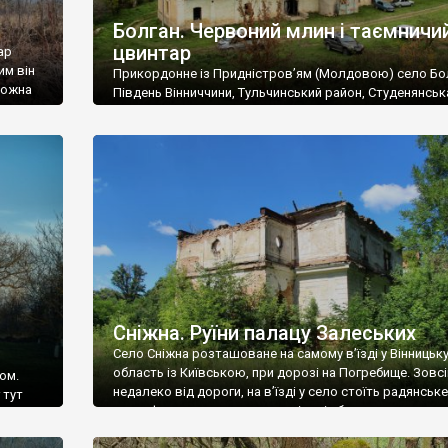
Болган. Червоний млин і таємничи
цвинтар
ар
им він
Прикордонне із Придністров’ям (Молдовою) село Бо
 можна
Південь Вінниччини, Тульчинський район, Студенянськ
цвинтар
громада. У селі мешкає близько тисячі осіб. Спочатку
Maps –
дізналися, що у Болгані є величезний захаращений
ро
старовинний цвинтар із кам’яними хрестами. Всі епітафі
лося
збереглися, написані кирилицею, церковнослов’янсь
мовою. За всіма традиційними ознаками – цвинтар
український. Хрести датуються 19 століттям. У 1924-1
роках Болган […]
Сніжна. Руїни палацу Залеських
Село Сніжна розташоване на самому в’їзді у Вінницьк
область із Київською, при дорозі на Погребище. Зовс
ом.
недалеко від дороги, на в’їзді у село стоїть радянське
 тут
рельєфне пано, яке показує жінку і яблуню, а трохи дал
, але є
десь серед дерев, заховалися руїни палацу Залеських.
и – цим