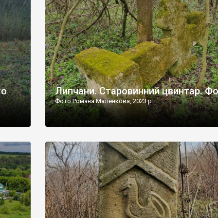
дороги їх не видно, але видно дві стареньких колії у т
лишніх
[…]
ати […]
то
Липчани. Старовинний цвинтар. Ф
Фото Романа Маленкова, 2023 р.