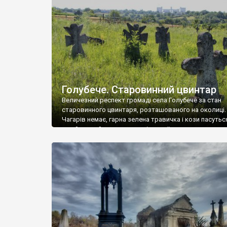
у Андрушівці, на Вінниччині. Такий стан […]
Голубече. Старовинний цвинтар
Величезний респект громаді села Голубече за стан
старовинного цвинтаря, розташованого на околиці.
Чагарів немає, гарна зелена травичка і кози пасутьс
– найкращий регулятор шкідливої, для старих клад
рослинності. Навесні, коли паростки дерев вкрива
бруньками, кози ті бруньки обгризають, бо то улюбл
делікатес. На цвинтарі у Голубечому ціла колекція
різноманітних форм хрестів. Село відносно невелике,