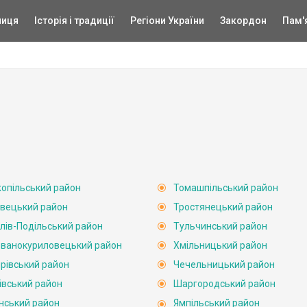
ниця
Історія і традиції
Регіони України
Закордон
Пам'
опільський район
Томашпільський район
вецький район
Тростянецький район
лів-Подільський район
Тульчинський район
ванокуриловецький район
Хмільницький район
рівський район
Чечельницький район
івський район
Шаргородський район
нський район
Ямпільський район