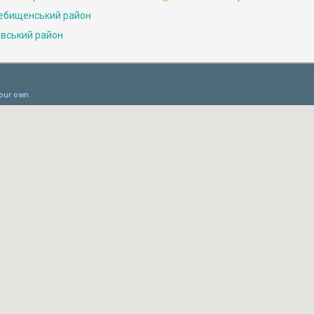
ебищенський район
івський район