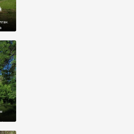
й
лган.
а
 ми
ї, які
кою
940
у
ім
і,
 З