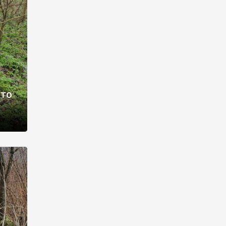
раві –
ото