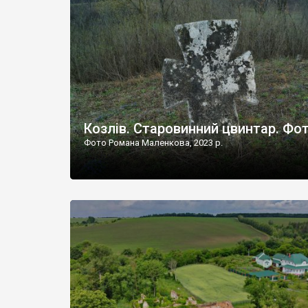
Наддністрянське відрізняється від більшості навко
сіл. У селі є мурована Михайлівська церква. Точної д
Козлів. Старовинний цвинтар. Фо
Фото Романа Маленкова, 2023 р.