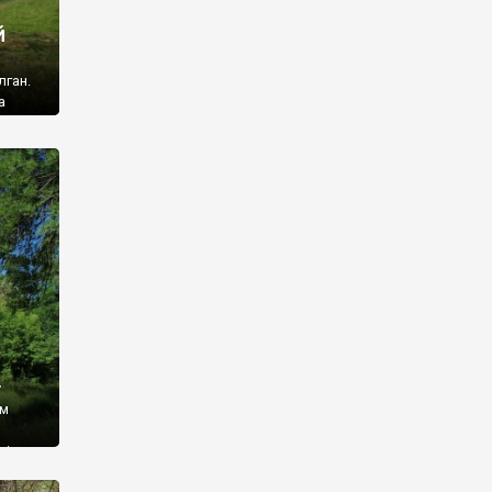
й
лган.
а
 ми
ї, які
кою
940
у
ім
і,
 З