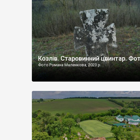
Наддністрянське відрізняється від більшості навко
сіл. У селі є мурована Михайлівська церква. Точної д
Козлів. Старовинний цвинтар. Фо
Фото Романа Маленкова, 2023 р.