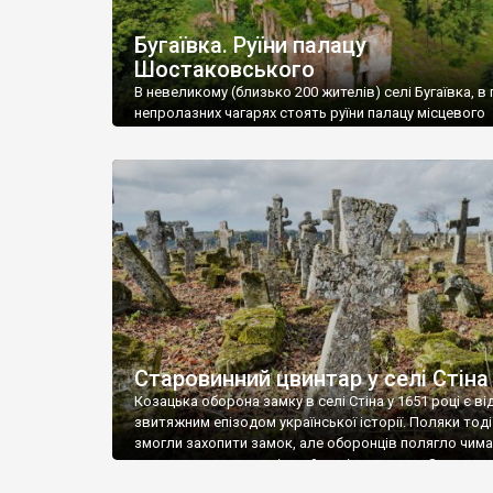
Бугаївка. Руїни палацу
Шостаковського
В невеликому (близько 200 жителів) селі Бугаївка, в 
непролазних чагарях стоять руїни палацу місцевого
поміщика Фелікса Шостаковського. Звели палац у 18
В радянський період у ньому спочатку містилася шк
потім клуб, ще пізніше – гуртожиток. У 60-х роках м
століття тут розмістили туберкульозну лікарню. Кол
палацу виїхала лікарня – ми точно не […]
Старовинний цвинтар у селі Стіна
Козацька оборона замку в селі Стіна у 1651 році є в
звитяжним епізодом української історії. Поляки тоді
змогли захопити замок, але оборонців полягло чимал
поховали на цвинтарі, який тоді називався Замковим
на місці замку церква із кам’яною огорожею, а цвинт