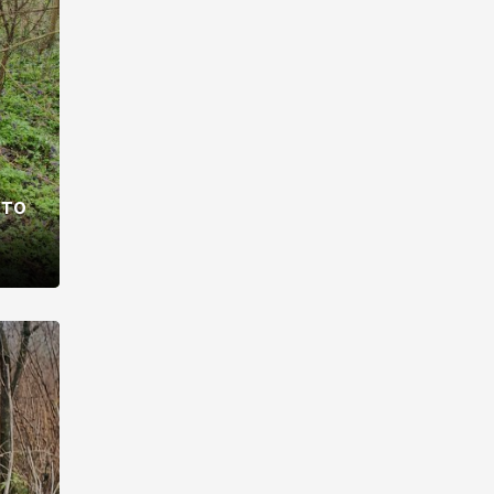
раві –
ото