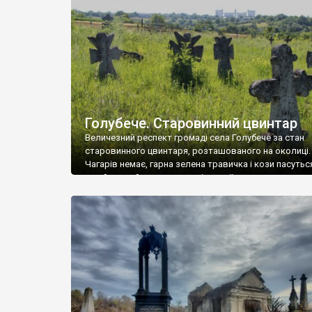
у Андрушівці, на Вінниччині. Такий стан […]
Голубече. Старовинний цвинтар
Величезний респект громаді села Голубече за стан
старовинного цвинтаря, розташованого на околиці.
Чагарів немає, гарна зелена травичка і кози пасутьс
– найкращий регулятор шкідливої, для старих клад
рослинності. Навесні, коли паростки дерев вкрива
бруньками, кози ті бруньки обгризають, бо то улюбл
делікатес. На цвинтарі у Голубечому ціла колекція
різноманітних форм хрестів. Село відносно невелике,