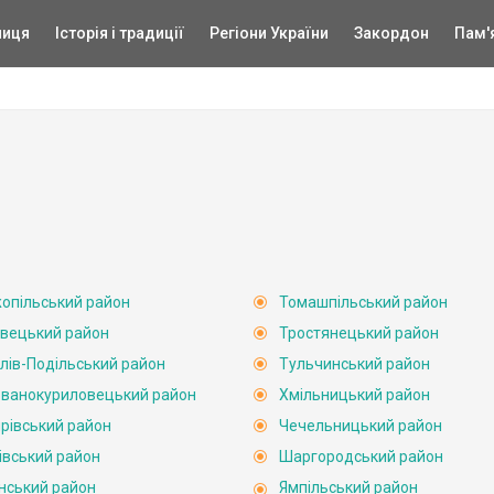
ниця
Історія і традиції
Регіони України
Закордон
Пам'
опільський район
Томашпільський район
вецький район
Тростянецький район
лів-Подільський район
Тульчинський район
ванокуриловецький район
Хмільницький район
рівський район
Чечельницький район
івський район
Шаргородський район
нський район
Ямпільський район