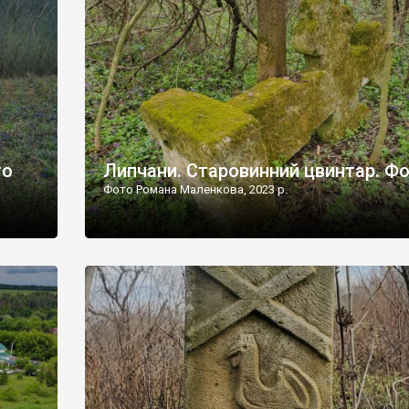
дороги їх не видно, але видно дві стареньких колії у т
лишніх
[…]
ати […]
то
Липчани. Старовинний цвинтар. Ф
Фото Романа Маленкова, 2023 р.