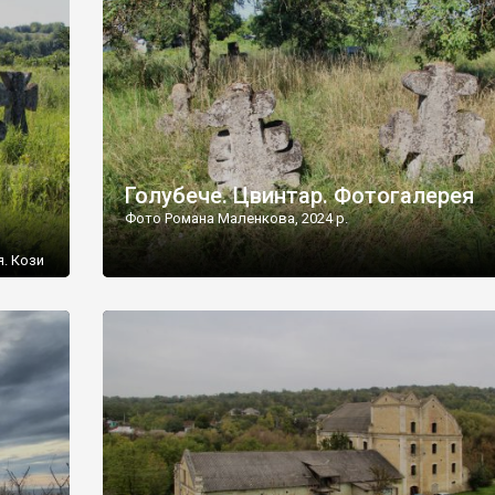
[…]
Голубече. Цвинтар. Фотогалерея
Фото Романа Маленкова, 2024 р.
я. Кози
овищ,
ються
ений
 […]