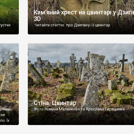
Кам’яний хрест на цвинтарі у Дзигі
3D
густих
Читайте статтю про Дзигівку і її цвинтар
93 році.
ола,
инулого
и із
Стіна. Цвинтар
ідомим
Фото Романа Маленкова та Ярослава Геращенка
 не
о. Їх
. Нині
ар є.