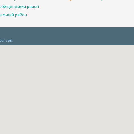
ебищенський район
івський район