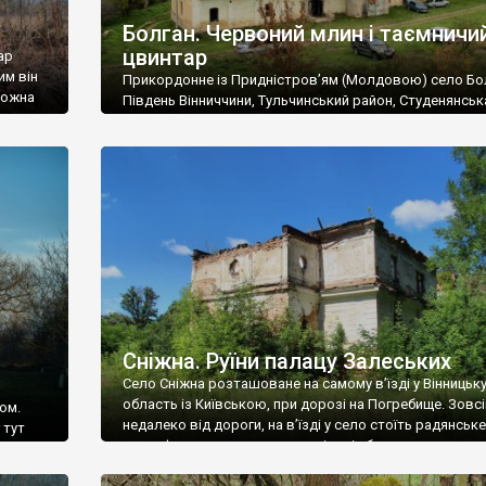
Болган. Червоний млин і таємничи
цвинтар
ар
им він
Прикордонне із Придністров’ям (Молдовою) село Бо
 можна
Південь Вінниччини, Тульчинський район, Студенянськ
цвинтар
громада. У селі мешкає близько тисячі осіб. Спочатку
Maps –
дізналися, що у Болгані є величезний захаращений
ро
старовинний цвинтар із кам’яними хрестами. Всі епітафі
лося
збереглися, написані кирилицею, церковнослов’янсь
мовою. За всіма традиційними ознаками – цвинтар
український. Хрести датуються 19 століттям. У 1924-1
роках Болган […]
Сніжна. Руїни палацу Залеських
Село Сніжна розташоване на самому в’їзді у Вінницьк
область із Київською, при дорозі на Погребище. Зовс
ом.
недалеко від дороги, на в’їзді у село стоїть радянське
 тут
рельєфне пано, яке показує жінку і яблуню, а трохи дал
, але є
десь серед дерев, заховалися руїни палацу Залеських.
и – цим