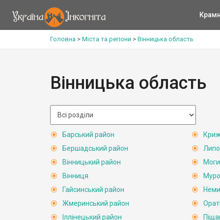
Крам
Головна
>
Міста та регіони
>
Вінницька область
Вінницька область
Барський район
Криж
Бершадський район
Липо
Вінницький район
Моги
Вінниця
Муро
Гайсинський район
Неми
Жмеринський район
Орат
Іллінецький район
Піща