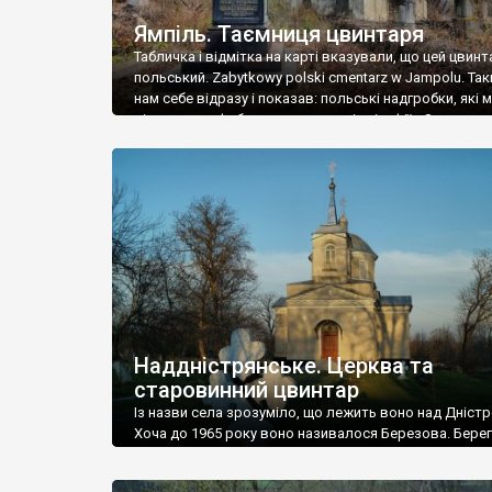
Ямпіль. Таємниця цвинтаря
Табличка і відмітка на карті вказували, що цей цвинт
польський. Zabytkowy polski cmentarz w Jampolu. Так
нам себе відразу і показав: польські надгробки, які
віднести до фабричних, польські епітафії… Загалом 
виявився величезним – порахували площу у Google
виявилося більше семи гектарів. Перше враження п
абсолютну звичайність польського цвинтаря вияви
оманливим – […]
Наддністрянське. Церква та
старовинний цвинтар
Із назви села зрозуміло, що лежить воно над Дністр
Хоча до 1965 року воно називалося Березова. Берег
доволі високий і крутий, як і майже всюди на Поділлі
кілька грунтових доріг, які збігають аж до самої вод