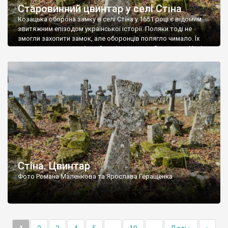
Старовинний цвинтар у селі Стіна
Козацька оборона замку в селі Стіна у 1651 році є відомим
звитяжним епізодом української історії. Поляки тоді не
змогли захопити замок, але оборонців полягло чимало. Їх
поховали на цвинтарі, який тоді називався Замковим. Нині на
місці замку церква із кам’яною огорожею, а цвинтар є. На
ньому чимало хрестів 19 століття, є такі, де епітафії стер […]
Стіна. Цвинтар
Фото Романа Маленкова та Ярослава Геращенка