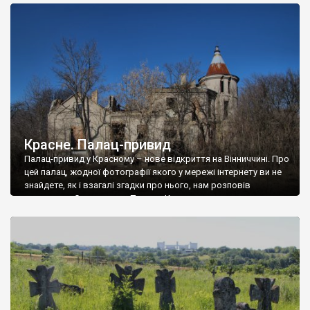
доглянутий, а в іншій суцільна руїна. Руїни палацу Тишкевичів у
Андрушівці, на Вінниччині. Такий стан […]
Красне. Палац-привид
Палац-привид у Красному – нове відкриття на Вінниччині. Про
цей палац, жодної фотографії якого у мережі інтернету ви не
знайдете, як і взагалі згадки про нього, нам розповів
мешканець Самгородка. Палац у Красному вразив не лише
станом руїни і чагарями, які його оточують, але і величчю
навіть у руїні. Можна уявно рекоструювати головний вхід із
[…]