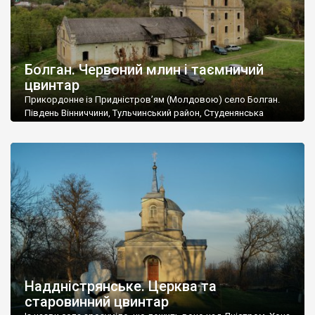
Болган. Червоний млин і таємничий
цвинтар
Прикордонне із Придністров’ям (Молдовою) село Болган.
Південь Вінниччини, Тульчинський район, Студенянська
громада. У селі мешкає близько тисячі осіб. Спочатку ми
дізналися, що у Болгані є величезний захаращений
старовинний цвинтар із кам’яними хрестами. Всі епітафії, які
збереглися, написані кирилицею, церковнослов’янською
мовою. За всіма традиційними ознаками – цвинтар
український. Хрести датуються 19 століттям. У 1924-1940
роках Болган […]
Наддністрянське. Церква та
старовинний цвинтар