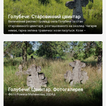
Голубече. Старовинний цвинтар
Величезний респект громаді села Голубече за стан
старовинного цвинтаря, розташованого на околиці. Чагарів
немає, гарна зелена травичка і кози пасуться. Кози –
найкращий регулятор шкідливої, для старих кладовищ,
рослинності. Навесні, коли паростки дерев вкриваються
бруньками, кози ті бруньки обгризають, бо то улюблений
делікатес. На цвинтарі у Голубечому ціла колекція
різноманітних форм хрестів. Село відносно невелике, […]
Голубече. Цвинтар. Фотогалерея
Фото Романа Маленкова, 2024 р.