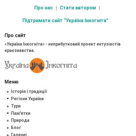
Про нас
Стати автором
Підтримати сайт “Україна Інкогніта”
Про сайт
«Україна Інкогніта» - неприбутковий проект ентузіастів
краєзнавства.
Меню
Історія і традиції
Регіони України
Тури
Пам'ятки
Природа
Блог
Галереї