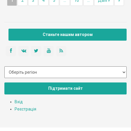
1
2
3
4
5
...
10
...
Далі »
»
Станьте нашим автором
Підтримати сайт
Вхід
Реєстрація