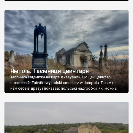
Ямпіль. Таємниця цвинтаря
Табличка і відмітка на карті вказували, що цей цвинтар
польський. Zabytkowy polski cmentarz w Jampolu. Таким він
нам себе відразу і показав: польські надгробки, які можна
віднести до фабричних, польські епітафії… Загалом цвинтар
виявився величезним – порахували площу у GoogleMaps –
виявилося більше семи гектарів. Перше враження про
абсолютну звичайність польського цвинтаря виявилося
оманливим – […]