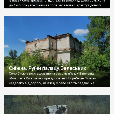
Із назви села зрозуміло, що лежить воно над Дністром. Хоча
до 1965 року воно називалося Березова. Берег тут доволі
високий і крутий, як і майже всюди на Поділлі, але є кілька
грунтових доріг, які збігають аж до самої води – цим
Наддністрянське відрізняється від більшості навколишніх
сіл. У селі є мурована Михайлівська церква. Точної дати […]
Сніжна. Руїни палацу Залеських
Село Сніжна розташоване на самому в’їзді у Вінницьку
область із Київською, при дорозі на Погребище. Зовсім
недалеко від дороги, на в’їзді у село стоїть радянське
рельєфне пано, яке показує жінку і яблуню, а трохи далі, десь
серед дерев, заховалися руїни палацу Залеських. З дороги їх
не видно, але видно дві стареньких колії у траві – […]