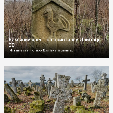
Кам’яний хрест на цвинтарі у Дзигівці
3D
Читайте статтю про Дзигівку і її цвинтар