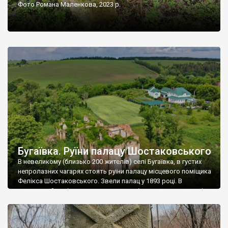
Фото Романа Маленкова, 2023 р.
Бугаївка. Руїни палацу Шостаковського
В невеликому (близько 200 жителів) селі Бугаївка, в густих
непролазних чагарях стоять руїни палацу місцевого поміщика
Фелікса Шостаковського. Звели палац у 1893 році. В
радянський період у ньому спочатку містилася школа, потім
клуб, ще пізніше – гуртожиток. У 60-х роках минулого
століття тут розмістили туберкульозну лікарню. Коли із
палацу виїхала лікарня – ми точно не […]