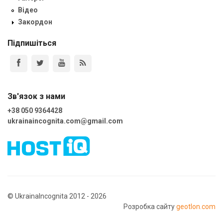
Відео
Закордон
Підпишіться
Зв'язок з нами
+38 050 9364428
ukrainaincognita.com@gmail.com
© UkrainaIncognita 2012 - 2026
Розробка сайту
geotlon.com