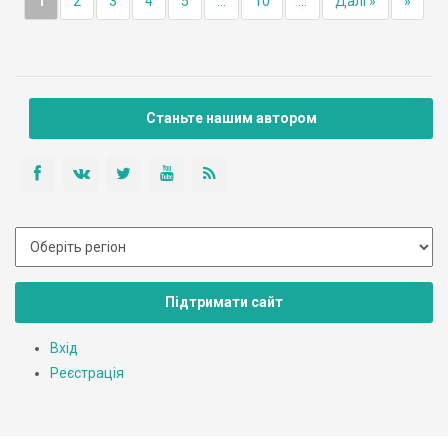
1
2
3
4
5
...
10
...
Далі »
»
Станьте нашим автором
Підтримати сайт
Вхід
Реєстрація