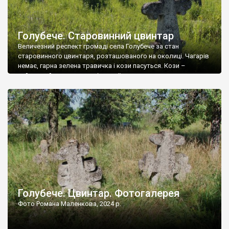
Голубече. Старовинний цвинтар
Величезний респект громаді села Голубече за стан
старовинного цвинтаря, розташованого на околиці. Чагарів
немає, гарна зелена травичка і кози пасуться. Кози –
найкращий регулятор шкідливої, для старих кладовищ,
рослинності. Навесні, коли паростки дерев вкриваються
бруньками, кози ті бруньки обгризають, бо то улюблений
делікатес. На цвинтарі у Голубечому ціла колекція
різноманітних форм хрестів. Село відносно невелике, […]
Голубече. Цвинтар. Фотогалерея
Фото Романа Маленкова, 2024 р.