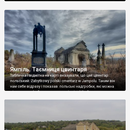
Ямпіль. Таємниця цвинтаря
Табличка і відмітка на карті вказували, що цей цвинтар
польський. Zabytkowy polski cmentarz w Jampolu. Таким він
нам себе відразу і показав: польські надгробки, які можна
віднести до фабричних, польські епітафії… Загалом цвинтар
виявився величезним – порахували площу у GoogleMaps –
виявилося більше семи гектарів. Перше враження про
абсолютну звичайність польського цвинтаря виявилося
оманливим – […]