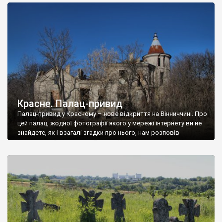
доглянутий, а в іншій суцільна руїна. Руїни палацу Тишкевичів у
Андрушівці, на Вінниччині. Такий стан […]
Красне. Палац-привид
Палац-привид у Красному – нове відкриття на Вінниччині. Про
цей палац, жодної фотографії якого у мережі інтернету ви не
знайдете, як і взагалі згадки про нього, нам розповів
мешканець Самгородка. Палац у Красному вразив не лише
станом руїни і чагарями, які його оточують, але і величчю
навіть у руїні. Можна уявно рекоструювати головний вхід із
[…]