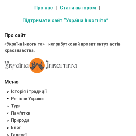
Про нас
Стати автором
Підтримати сайт “Україна Інкогніта”
Про сайт
«Україна Інкогніта» - неприбутковий проект ентузіастів
краєзнавства.
Меню
Історія і традиції
Регіони України
Тури
Пам'ятки
Природа
Блог
Галереї