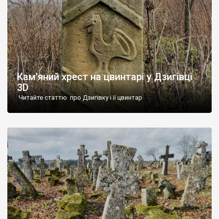
Кам’яний хрест на цвинтарі у Дзигівці
3D
Читайте статтю про Дзигівку і її цвинтар