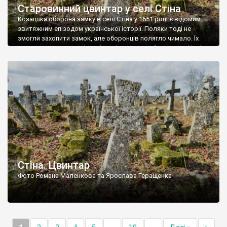
Старовинний цвинтар у селі Стіна
Козацька оборона замку в селі Стіна у 1651 році є відомим
звитяжним епізодом української історії. Поляки тоді не
змогли захопити замок, але оборонців полягло чимало. Їх
поховали на цвинтарі, який тоді називався Замковим. Нині на
місці замку церква із кам’яною огорожею, а цвинтар є. На
ньому чимало хрестів 19 століття, є такі, де епітафії стер […]
Стіна. Цвинтар
Фото Романа Маленкова та Ярослава Геращенка