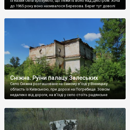
Із назви села зрозуміло, що лежить воно над Дністром. Хоча
до 1965 року воно називалося Березова. Берег тут доволі
високий і крутий, як і майже всюди на Поділлі, але є кілька
грунтових доріг, які збігають аж до самої води – цим
Наддністрянське відрізняється від більшості навколишніх
сіл. У селі є мурована Михайлівська церква. Точної дати […]
Сніжна. Руїни палацу Залеських
Село Сніжна розташоване на самому в’їзді у Вінницьку
область із Київською, при дорозі на Погребище. Зовсім
недалеко від дороги, на в’їзді у село стоїть радянське
рельєфне пано, яке показує жінку і яблуню, а трохи далі, десь
серед дерев, заховалися руїни палацу Залеських. З дороги їх
не видно, але видно дві стареньких колії у траві – […]