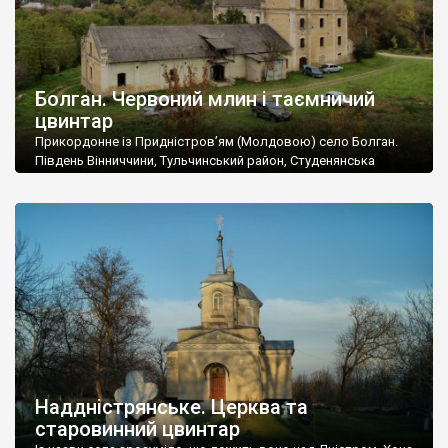
Болган. Червоний млин і таємничий
цвинтар
Прикордонне із Придністров’ям (Молдовою) село Болган.
Південь Вінниччини, Тульчинський район, Студенянська
громада. У селі мешкає близько тисячі осіб. Спочатку ми
дізналися, що у Болгані є величезний захаращений
старовинний цвинтар із кам’яними хрестами. Всі епітафії, які
збереглися, написані кирилицею, церковнослов’янською
мовою. За всіма традиційними ознаками – цвинтар
український. Хрести датуються 19 століттям. У 1924-1940
роках Болган […]
Наддністрянське. Церква та
старовинний цвинтар