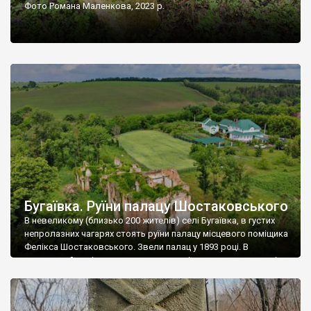
Фото Романа Маленкова, 2023 р.
Бугаївка. Руїни палацу Шостаковського
В невеликому (близько 200 жителів) селі Бугаївка, в густих
непролазних чагарях стоять руїни палацу місцевого поміщика
Фелікса Шостаковського. Звели палац у 1893 році. В
радянський період у ньому спочатку містилася школа, потім
клуб, ще пізніше – гуртожиток. У 60-х роках минулого
століття тут розмістили туберкульозну лікарню. Коли із
палацу виїхала лікарня – ми точно не […]