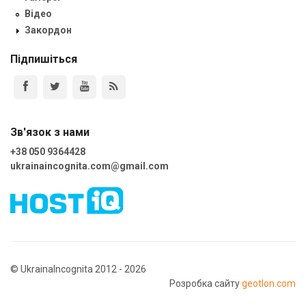
Відео
Закордон
Підпишіться
Зв'язок з нами
+38 050 9364428
ukrainaincognita.com@gmail.com
© UkrainaIncognita 2012 - 2026
Розробка сайту
geotlon.com