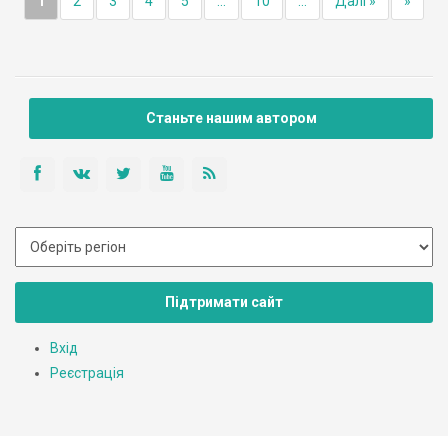
1
2
3
4
5
...
10
...
Далі »
»
Станьте нашим автором
Підтримати сайт
Вхід
Реєстрація