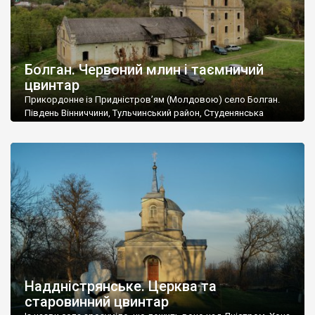
Болган. Червоний млин і таємничий
цвинтар
Прикордонне із Придністров’ям (Молдовою) село Болган.
Південь Вінниччини, Тульчинський район, Студенянська
громада. У селі мешкає близько тисячі осіб. Спочатку ми
дізналися, що у Болгані є величезний захаращений
старовинний цвинтар із кам’яними хрестами. Всі епітафії, які
збереглися, написані кирилицею, церковнослов’янською
мовою. За всіма традиційними ознаками – цвинтар
український. Хрести датуються 19 століттям. У 1924-1940
роках Болган […]
Наддністрянське. Церква та
старовинний цвинтар