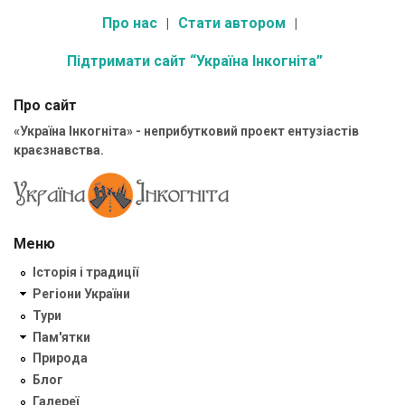
Про нас
Стати автором
Підтримати сайт “Україна Інкогніта”
Про сайт
«Україна Інкогніта» - неприбутковий проект ентузіастів
краєзнавства.
Меню
Історія і традиції
Регіони України
Тури
Пам'ятки
Природа
Блог
Галереї