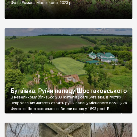
Фото Романа Маленкова, 2023 р.
Бугаївка. Руїни палацу Шостаковського
В невеликому (близько 200 жителів) селі Бугаївка, в густих
непролазних чагарях стоять руїни палацу місцевого поміщика
Фелікса Шостаковського. Звели палац у 1893 році. В
радянський період у ньому спочатку містилася школа, потім
клуб, ще пізніше – гуртожиток. У 60-х роках минулого
століття тут розмістили туберкульозну лікарню. Коли із
палацу виїхала лікарня – ми точно не […]