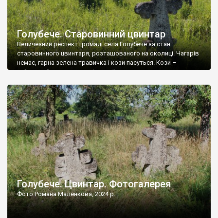
Голубече. Старовинний цвинтар
Величезний респект громаді села Голубече за стан
старовинного цвинтаря, розташованого на околиці. Чагарів
немає, гарна зелена травичка і кози пасуться. Кози –
найкращий регулятор шкідливої, для старих кладовищ,
рослинності. Навесні, коли паростки дерев вкриваються
бруньками, кози ті бруньки обгризають, бо то улюблений
делікатес. На цвинтарі у Голубечому ціла колекція
різноманітних форм хрестів. Село відносно невелике, […]
Голубече. Цвинтар. Фотогалерея
Фото Романа Маленкова, 2024 р.