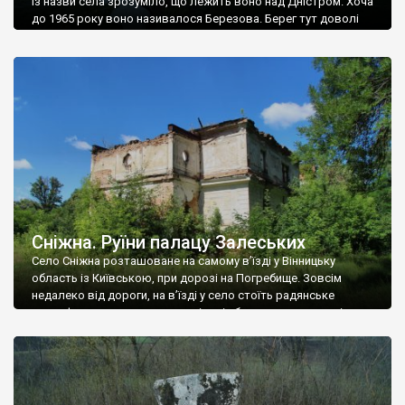
Із назви села зрозуміло, що лежить воно над Дністром. Хоча
до 1965 року воно називалося Березова. Берег тут доволі
високий і крутий, як і майже всюди на Поділлі, але є кілька
грунтових доріг, які збігають аж до самої води – цим
Наддністрянське відрізняється від більшості навколишніх
сіл. У селі є мурована Михайлівська церква. Точної дати […]
Сніжна. Руїни палацу Залеських
Село Сніжна розташоване на самому в’їзді у Вінницьку
область із Київською, при дорозі на Погребище. Зовсім
недалеко від дороги, на в’їзді у село стоїть радянське
рельєфне пано, яке показує жінку і яблуню, а трохи далі, десь
серед дерев, заховалися руїни палацу Залеських. З дороги їх
не видно, але видно дві стареньких колії у траві – […]