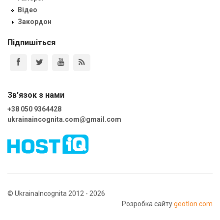
Відео
Закордон
Підпишіться
Зв'язок з нами
+38 050 9364428
ukrainaincognita.com@gmail.com
© UkrainaIncognita 2012 - 2026
Розробка сайту
geotlon.com