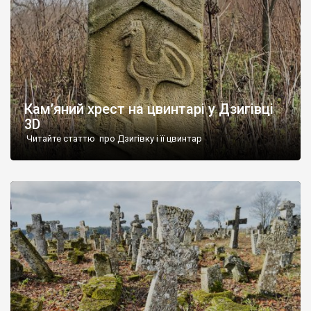
Кам’яний хрест на цвинтарі у Дзигівці
3D
Читайте статтю про Дзигівку і її цвинтар