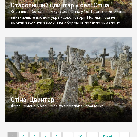
Старовинний цвинтар у селі Стіна
Козацька оборона замку в селі Стіна у 1651 році є відомим
звитяжним епізодом української історії. Поляки тоді не
змогли захопити замок, але оборонців полягло чимало. Їх
поховали на цвинтарі, який тоді називався Замковим. Нині на
місці замку церква із кам’яною огорожею, а цвинтар є. На
ньому чимало хрестів 19 століття, є такі, де епітафії стер […]
Стіна. Цвинтар
Фото Романа Маленкова та Ярослава Геращенка