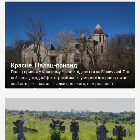
доглянутий, а в іншій суцільна руїна. Руїни палацу Тишкевичів у
Андрушівці, на Вінниччині. Такий стан […]
Красне. Палац-привид
Палац-привид у Красному – нове відкриття на Вінниччині. Про
цей палац, жодної фотографії якого у мережі інтернету ви не
знайдете, як і взагалі згадки про нього, нам розповів
мешканець Самгородка. Палац у Красному вразив не лише
станом руїни і чагарями, які його оточують, але і величчю
навіть у руїні. Можна уявно рекоструювати головний вхід із
[…]