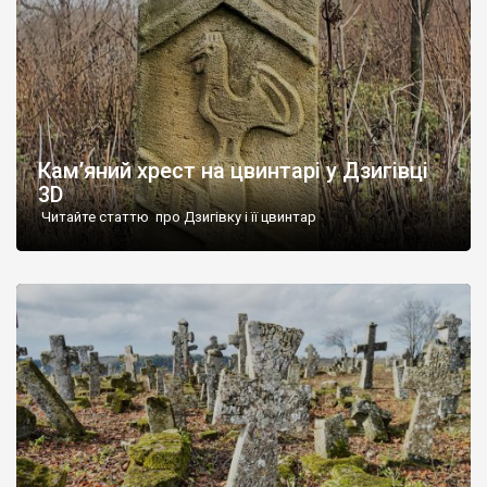
Кам’яний хрест на цвинтарі у Дзигівці
3D
Читайте статтю про Дзигівку і її цвинтар