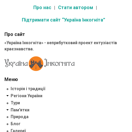
Про нас
Стати автором
Підтримати сайт “Україна Інкогніта”
Про сайт
«Україна Інкогніта» - неприбутковий проект ентузіастів
краєзнавства.
Меню
Історія і традиції
Регіони України
Тури
Пам'ятки
Природа
Блог
Галереї