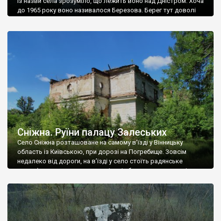
Із назви села зрозуміло, що лежить воно над Дністром. Хоча
до 1965 року воно називалося Березова. Берег тут доволі
високий і крутий, як і майже всюди на Поділлі, але є кілька
грунтових доріг, які збігають аж до самої води – цим
Наддністрянське відрізняється від більшості навколишніх
сіл. У селі є мурована Михайлівська церква. Точної дати […]
Сніжна. Руїни палацу Залеських
Село Сніжна розташоване на самому в’їзді у Вінницьку
область із Київською, при дорозі на Погребище. Зовсім
недалеко від дороги, на в’їзді у село стоїть радянське
рельєфне пано, яке показує жінку і яблуню, а трохи далі, десь
серед дерев, заховалися руїни палацу Залеських. З дороги їх
не видно, але видно дві стареньких колії у траві – […]