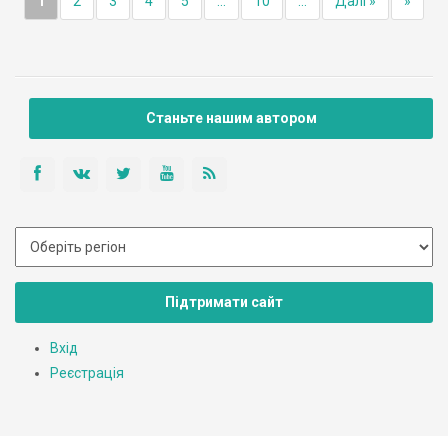
1
2
3
4
5
...
10
...
Далі »
»
Станьте нашим автором
Підтримати сайт
Вхід
Реєстрація