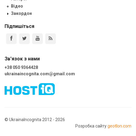
Відео
Закордон
Підпишіться
Зв'язок з нами
+38 050 9364428
ukrainaincognita.com@gmail.com
© UkrainaIncognita 2012 - 2026
Розробка сайту
geotlon.com