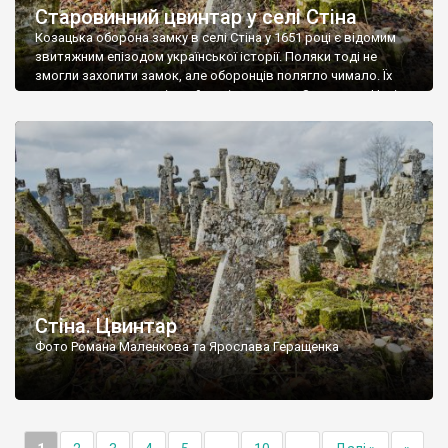
Старовинний цвинтар у селі Стіна
Козацька оборона замку в селі Стіна у 1651 році є відомим
звитяжним епізодом української історії. Поляки тоді не
змогли захопити замок, але оборонців полягло чимало. Їх
поховали на цвинтарі, який тоді називався Замковим. Нині на
місці замку церква із кам’яною огорожею, а цвинтар є. На
ньому чимало хрестів 19 століття, є такі, де епітафії стер […]
Стіна. Цвинтар
Фото Романа Маленкова та Ярослава Геращенка