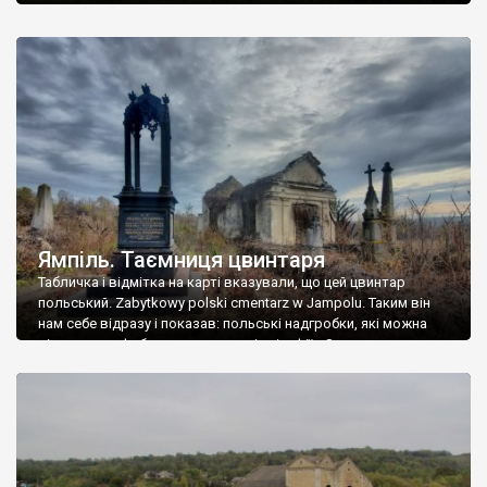
Ямпіль. Таємниця цвинтаря
Табличка і відмітка на карті вказували, що цей цвинтар
польський. Zabytkowy polski cmentarz w Jampolu. Таким він
нам себе відразу і показав: польські надгробки, які можна
віднести до фабричних, польські епітафії… Загалом цвинтар
виявився величезним – порахували площу у GoogleMaps –
виявилося більше семи гектарів. Перше враження про
абсолютну звичайність польського цвинтаря виявилося
оманливим – […]