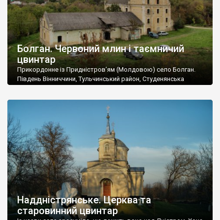
Болган. Червоний млин і таємничий
цвинтар
Прикордонне із Придністров’ям (Молдовою) село Болган.
Південь Вінниччини, Тульчинський район, Студенянська
громада. У селі мешкає близько тисячі осіб. Спочатку ми
дізналися, що у Болгані є величезний захаращений
старовинний цвинтар із кам’яними хрестами. Всі епітафії, які
збереглися, написані кирилицею, церковнослов’янською
мовою. За всіма традиційними ознаками – цвинтар
український. Хрести датуються 19 століттям. У 1924-1940
роках Болган […]
Наддністрянське. Церква та
старовинний цвинтар