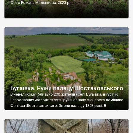
Фото Романа Маленкова, 2023 р.
Бугаївка. Руїни палацу Шостаковського
В невеликому (близько 200 жителів) селі Бугаївка, в густих
непролазних чагарях стоять руїни палацу місцевого поміщика
Фелікса Шостаковського. Звели палац у 1893 році. В
радянський період у ньому спочатку містилася школа, потім
клуб, ще пізніше – гуртожиток. У 60-х роках минулого
століття тут розмістили туберкульозну лікарню. Коли із
палацу виїхала лікарня – ми точно не […]