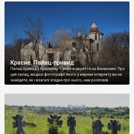
доглянутий, а в іншій суцільна руїна. Руїни палацу Тишкевичів у
Андрушівці, на Вінниччині. Такий стан […]
Красне. Палац-привид
Палац-привид у Красному – нове відкриття на Вінниччині. Про
цей палац, жодної фотографії якого у мережі інтернету ви не
знайдете, як і взагалі згадки про нього, нам розповів
мешканець Самгородка. Палац у Красному вразив не лише
станом руїни і чагарями, які його оточують, але і величчю
навіть у руїні. Можна уявно рекоструювати головний вхід із
[…]