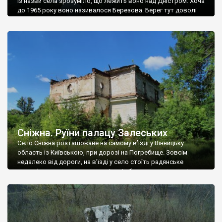
Із назви села зрозуміло, що лежить воно над Дністром. Хоча
до 1965 року воно називалося Березова. Берег тут доволі
високий і крутий, як і майже всюди на Поділлі, але є кілька
грунтових доріг, які збігають аж до самої води – цим
Наддністрянське відрізняється від більшості навколишніх
сіл. У селі є мурована Михайлівська церква. Точної дати […]
Сніжна. Руїни палацу Залеських
Село Сніжна розташоване на самому в’їзді у Вінницьку
область із Київською, при дорозі на Погребище. Зовсім
недалеко від дороги, на в’їзді у село стоїть радянське
рельєфне пано, яке показує жінку і яблуню, а трохи далі, десь
серед дерев, заховалися руїни палацу Залеських. З дороги їх
не видно, але видно дві стареньких колії у траві – […]