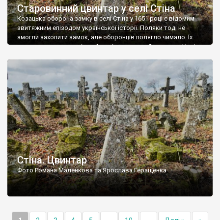
Старовинний цвинтар у селі Стіна
Козацька оборона замку в селі Стіна у 1651 році є відомим
звитяжним епізодом української історії. Поляки тоді не
змогли захопити замок, але оборонців полягло чимало. Їх
поховали на цвинтарі, який тоді називався Замковим. Нині на
місці замку церква із кам’яною огорожею, а цвинтар є. На
ньому чимало хрестів 19 століття, є такі, де епітафії стер […]
Стіна. Цвинтар
Фото Романа Маленкова та Ярослава Геращенка