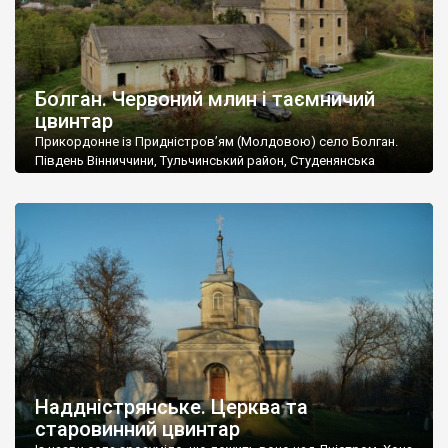
Болган. Червоний млин і таємничий
цвинтар
Прикордонне із Придністров’ям (Молдовою) село Болган.
Південь Вінниччини, Тульчинський район, Студенянська
громада. У селі мешкає близько тисячі осіб. Спочатку ми
дізналися, що у Болгані є величезний захаращений
старовинний цвинтар із кам’яними хрестами. Всі епітафії, які
збереглися, написані кирилицею, церковнослов’янською
мовою. За всіма традиційними ознаками – цвинтар
український. Хрести датуються 19 століттям. У 1924-1940
роках Болган […]
Наддністрянське. Церква та
старовинний цвинтар