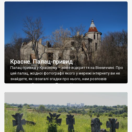
доглянутий, а в іншій суцільна руїна. Руїни палацу Тишкевичів у
Андрушівці, на Вінниччині. Такий стан […]
Красне. Палац-привид
Палац-привид у Красному – нове відкриття на Вінниччині. Про
цей палац, жодної фотографії якого у мережі інтернету ви не
знайдете, як і взагалі згадки про нього, нам розповів
мешканець Самгородка. Палац у Красному вразив не лише
станом руїни і чагарями, які його оточують, але і величчю
навіть у руїні. Можна уявно рекоструювати головний вхід із
[…]