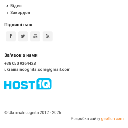
Відео
Закордон
Підпишіться
Зв'язок з нами
+38 050 9364428
ukrainaincognita.com@gmail.com
© UkrainaIncognita 2012 - 2026
Розробка сайту
geotlon.com