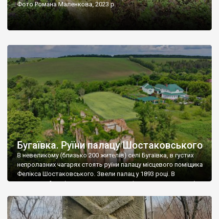
Фото Романа Маленкова, 2023 р.
Бугаївка. Руїни палацу Шостаковського
В невеликому (близько 200 жителів) селі Бугаївка, в густих
непролазних чагарях стоять руїни палацу місцевого поміщика
Фелікса Шостаковського. Звели палац у 1893 році. В
радянський період у ньому спочатку містилася школа, потім
клуб, ще пізніше – гуртожиток. У 60-х роках минулого
століття тут розмістили туберкульозну лікарню. Коли із
палацу виїхала лікарня – ми точно не […]