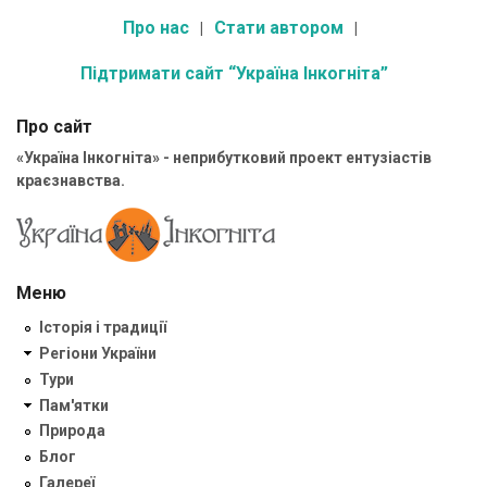
Про нас
Стати автором
Підтримати сайт “Україна Інкогніта”
Про сайт
«Україна Інкогніта» - неприбутковий проект ентузіастів
краєзнавства.
Меню
Історія і традиції
Регіони України
Тури
Пам'ятки
Природа
Блог
Галереї