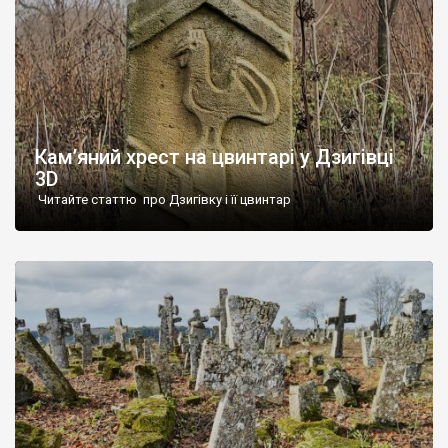
Кам’яний хрест на цвинтарі у Дзигівці
3D
Читайте статтю про Дзигівку і її цвинтар