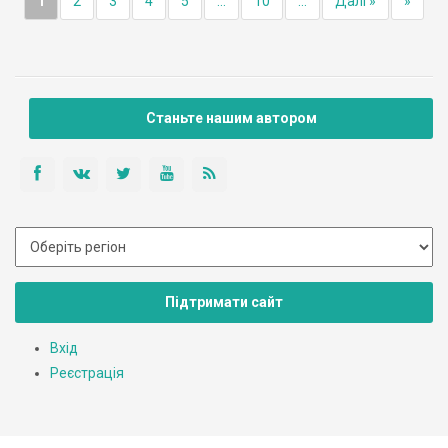
1
2
3
4
5
...
10
...
Далі »
»
Станьте нашим автором
Підтримати сайт
Вхід
Реєстрація