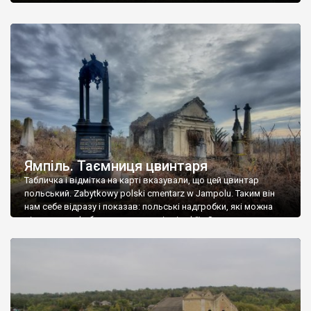
Ямпіль. Таємниця цвинтаря
Табличка і відмітка на карті вказували, що цей цвинтар
польський. Zabytkowy polski cmentarz w Jampolu. Таким він
нам себе відразу і показав: польські надгробки, які можна
віднести до фабричних, польські епітафії… Загалом цвинтар
виявився величезним – порахували площу у GoogleMaps –
виявилося більше семи гектарів. Перше враження про
абсолютну звичайність польського цвинтаря виявилося
оманливим – […]