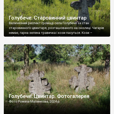
Голубече. Старовинний цвинтар
Величезний респект громаді села Голубече за стан
старовинного цвинтаря, розташованого на околиці. Чагарів
немає, гарна зелена травичка і кози пасуться. Кози –
найкращий регулятор шкідливої, для старих кладовищ,
рослинності. Навесні, коли паростки дерев вкриваються
бруньками, кози ті бруньки обгризають, бо то улюблений
делікатес. На цвинтарі у Голубечому ціла колекція
різноманітних форм хрестів. Село відносно невелике, […]
Голубече. Цвинтар. Фотогалерея
Фото Романа Маленкова, 2024 р.