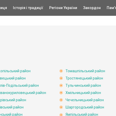
ниця
Історія і традиції
Регіони України
Закордон
Пам'
опільський район
Томашпільський район
вецький район
Тростянецький район
лів-Подільський район
Тульчинський район
ванокуриловецький район
Хмільницький район
рівський район
Чечельницький район
івський район
Шаргородський район
нський район
Ямпільський район