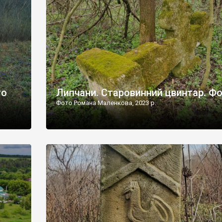
дороги їх не видно, але видно дві стареньких колії у т
лишніх
[…]
ати […]
то
Липчани. Старовинний цвинтар. Ф
Фото Романа Маленкова, 2023 р.