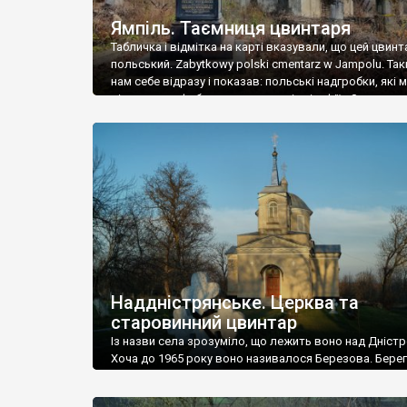
Ямпіль. Таємниця цвинтаря
Табличка і відмітка на карті вказували, що цей цвинт
польський. Zabytkowy polski cmentarz w Jampolu. Так
нам себе відразу і показав: польські надгробки, які
віднести до фабричних, польські епітафії… Загалом 
виявився величезним – порахували площу у Google
виявилося більше семи гектарів. Перше враження п
абсолютну звичайність польського цвинтаря вияви
оманливим – […]
Наддністрянське. Церква та
старовинний цвинтар
Із назви села зрозуміло, що лежить воно над Дністр
Хоча до 1965 року воно називалося Березова. Берег
доволі високий і крутий, як і майже всюди на Поділлі
кілька грунтових доріг, які збігають аж до самої вод