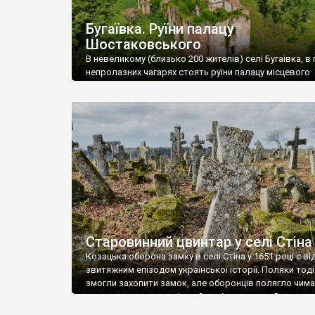
Бугаївка. Руїни палацу
Шостаковського
В невеликому (близько 200 жителів) селі Бугаївка, в 
непролазних чагарях стоять руїни палацу місцевого
поміщика Фелікса Шостаковського. Звели палац у 18
В радянський період у ньому спочатку містилася шк
потім клуб, ще пізніше – гуртожиток. У 60-х роках м
століття тут розмістили туберкульозну лікарню. Кол
палацу виїхала лікарня – ми точно не […]
Старовинний цвинтар у селі Стіна
Козацька оборона замку в селі Стіна у 1651 році є в
звитяжним епізодом української історії. Поляки тоді
змогли захопити замок, але оборонців полягло чимал
поховали на цвинтарі, який тоді називався Замковим
на місці замку церква із кам’яною огорожею, а цвинт