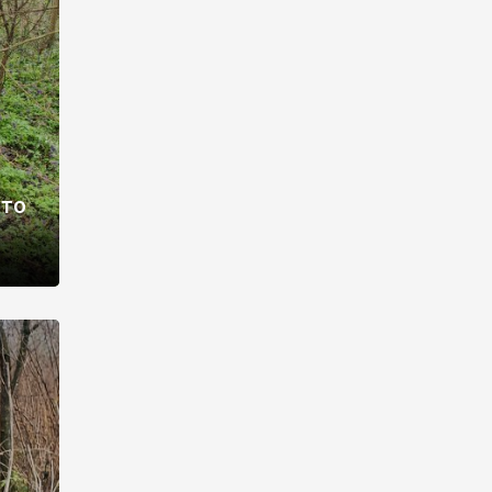
раві –
ото