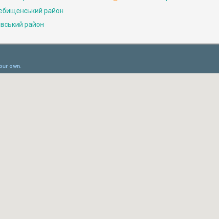
ебищенський район
івський район