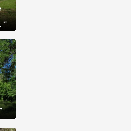
й
лган.
а
 ми
ї, які
кою
940
у
ім
і,
 З