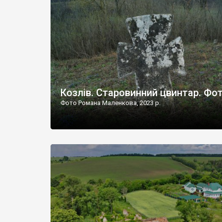
Наддністрянське відрізняється від більшості навко
сіл. У селі є мурована Михайлівська церква. Точної д
Козлів. Старовинний цвинтар. Фо
Фото Романа Маленкова, 2023 р.