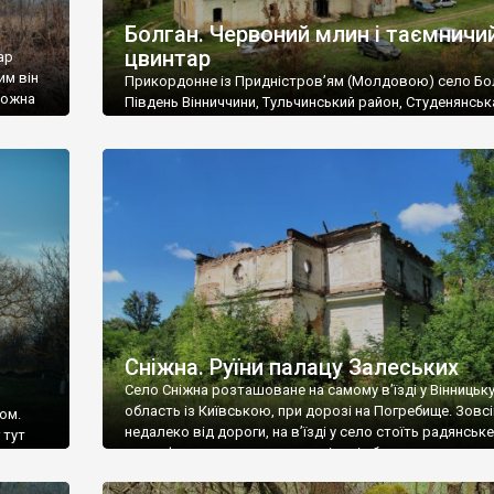
Болган. Червоний млин і таємничи
цвинтар
ар
им він
Прикордонне із Придністров’ям (Молдовою) село Бо
 можна
Південь Вінниччини, Тульчинський район, Студенянськ
цвинтар
громада. У селі мешкає близько тисячі осіб. Спочатку
Maps –
дізналися, що у Болгані є величезний захаращений
ро
старовинний цвинтар із кам’яними хрестами. Всі епітафі
лося
збереглися, написані кирилицею, церковнослов’янсь
мовою. За всіма традиційними ознаками – цвинтар
український. Хрести датуються 19 століттям. У 1924-1
роках Болган […]
Сніжна. Руїни палацу Залеських
Село Сніжна розташоване на самому в’їзді у Вінницьк
область із Київською, при дорозі на Погребище. Зовс
ом.
недалеко від дороги, на в’їзді у село стоїть радянське
 тут
рельєфне пано, яке показує жінку і яблуню, а трохи дал
, але є
десь серед дерев, заховалися руїни палацу Залеських.
и – цим