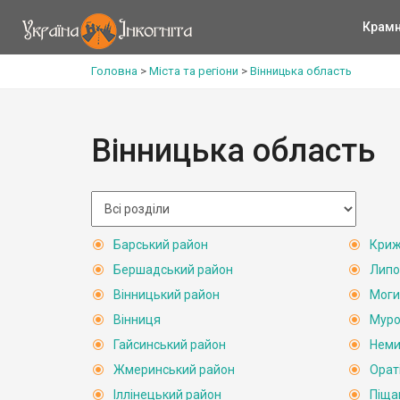
Крам
Головна
>
Міста та регіони
>
Вінницька область
Вінницька область
Барський район
Криж
Бершадський район
Липо
Вінницький район
Моги
Вінниця
Муро
Гайсинський район
Неми
Жмеринський район
Орат
Іллінецький район
Піща