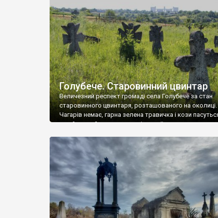
у Андрушівці, на Вінниччині. Такий стан […]
Голубече. Старовинний цвинтар
Величезний респект громаді села Голубече за стан
старовинного цвинтаря, розташованого на околиці.
Чагарів немає, гарна зелена травичка і кози пасутьс
– найкращий регулятор шкідливої, для старих клад
рослинності. Навесні, коли паростки дерев вкрива
бруньками, кози ті бруньки обгризають, бо то улюбл
делікатес. На цвинтарі у Голубечому ціла колекція
різноманітних форм хрестів. Село відносно невелике,