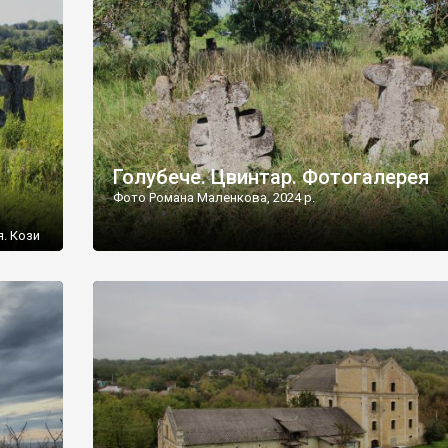
[…]
Голубече. Цвинтар. Фотогалерея
Фото Романа Маленкова, 2024 р.
я. Кози
овищ,
ються
ений
 […]