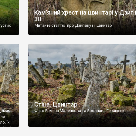
Кам’яний хрест на цвинтарі у Дзигі
3D
густих
Читайте статтю про Дзигівку і її цвинтар
93 році.
ола,
инулого
и із
Стіна. Цвинтар
ідомим
Фото Романа Маленкова та Ярослава Геращенка
 не
о. Їх
. Нині
ар є.