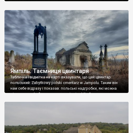
Ямпіль. Таємниця цвинтаря
Табличка і відмітка на карті вказували, що цей цвинтар
польський. Zabytkowy polski cmentarz w Jampolu. Таким він
нам себе відразу і показав: польські надгробки, які можна
віднести до фабричних, польські епітафії… Загалом цвинтар
виявився величезним – порахували площу у GoogleMaps –
виявилося більше семи гектарів. Перше враження про
абсолютну звичайність польського цвинтаря виявилося
оманливим – […]