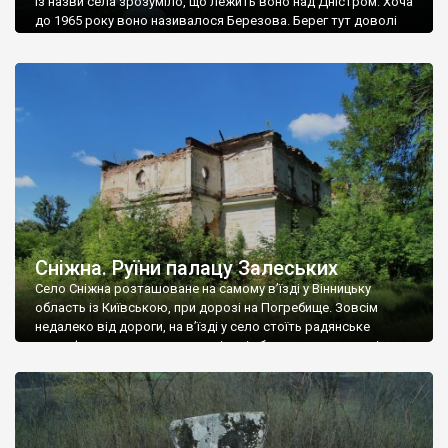
Із назви села зрозуміло, що лежить воно над Дністром. Хоча
до 1965 року воно називалося Березова. Берег тут доволі
високий і крутий, як і майже всюди на Поділлі, але є кілька
грунтових доріг, які збігають аж до самої води – цим
Наддністрянське відрізняється від більшості навколишніх
сіл. У селі є мурована Михайлівська церква. Точної дати […]
Сніжна. Руїни палацу Залеських
Село Сніжна розташоване на самому в’їзді у Вінницьку
область із Київською, при дорозі на Погребище. Зовсім
недалеко від дороги, на в’їзді у село стоїть радянське
рельєфне пано, яке показує жінку і яблуню, а трохи далі, десь
серед дерев, заховалися руїни палацу Залеських. З дороги їх
не видно, але видно дві стареньких колії у траві – […]