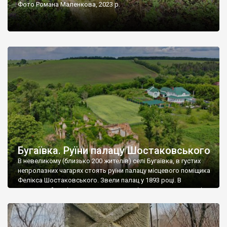
Фото Романа Маленкова, 2023 р.
Бугаївка. Руїни палацу Шостаковського
В невеликому (близько 200 жителів) селі Бугаївка, в густих
непролазних чагарях стоять руїни палацу місцевого поміщика
Фелікса Шостаковського. Звели палац у 1893 році. В
радянський період у ньому спочатку містилася школа, потім
клуб, ще пізніше – гуртожиток. У 60-х роках минулого
століття тут розмістили туберкульозну лікарню. Коли із
палацу виїхала лікарня – ми точно не […]