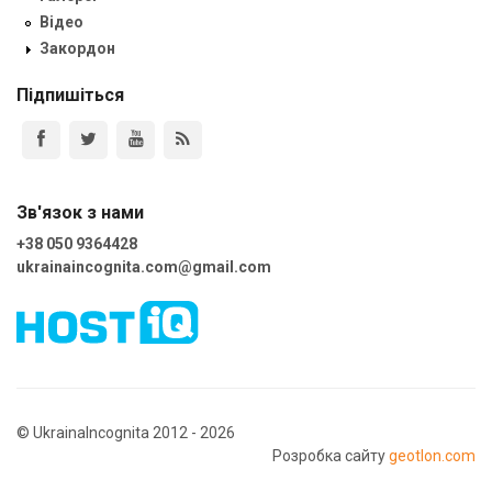
Відео
Закордон
Підпишіться
Зв'язок з нами
+38 050 9364428
ukrainaincognita.com@gmail.com
© UkrainaIncognita 2012 - 2026
Розробка сайту
geotlon.com