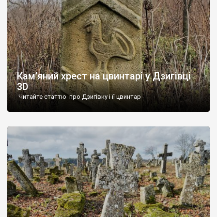
Кам’яний хрест на цвинтарі у Дзигівці
3D
Читайте статтю про Дзигівку і її цвинтар