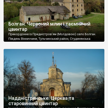
Болган. Червоний млин і таємничий
цвинтар
Прикордонне із Придністров’ям (Молдовою) село Болган.
Південь Вінниччини, Тульчинський район, Студенянська
громада. У селі мешкає близько тисячі осіб. Спочатку ми
дізналися, що у Болгані є величезний захаращений
старовинний цвинтар із кам’яними хрестами. Всі епітафії, які
збереглися, написані кирилицею, церковнослов’янською
мовою. За всіма традиційними ознаками – цвинтар
український. Хрести датуються 19 століттям. У 1924-1940
роках Болган […]
Наддністрянське. Церква та
старовинний цвинтар