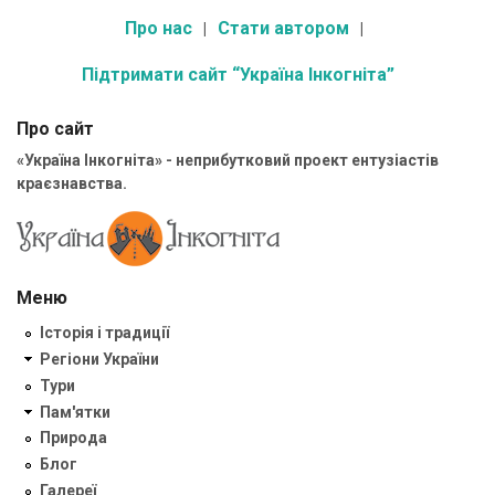
Про нас
Стати автором
Підтримати сайт “Україна Інкогніта”
Про сайт
«Україна Інкогніта» - неприбутковий проект ентузіастів
краєзнавства.
Меню
Історія і традиції
Регіони України
Тури
Пам'ятки
Природа
Блог
Галереї