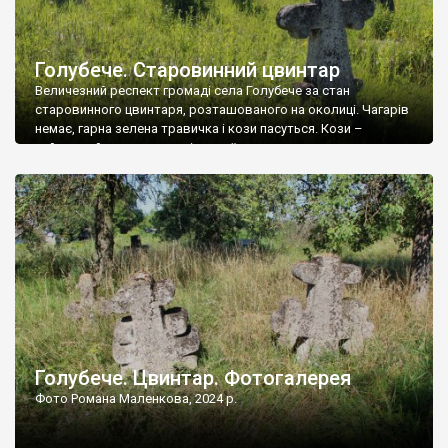
Голубече. Старовинний цвинтар
Величезний респект громаді села Голубече за стан
старовинного цвинтаря, розташованого на околиці. Чагарів
немає, гарна зелена травичка і кози пасуться. Кози –
найкращий регулятор шкідливої, для старих кладовищ,
рослинності. Навесні, коли паростки дерев вкриваються
бруньками, кози ті бруньки обгризають, бо то улюблений
делікатес. На цвинтарі у Голубечому ціла колекція
різноманітних форм хрестів. Село відносно невелике, […]
Голубече. Цвинтар. Фотогалерея
Фото Романа Маленкова, 2024 р.