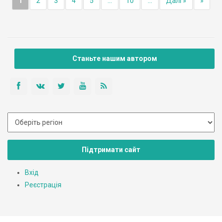
1
2
3
4
5
...
10
...
Далі »
»
Станьте нашим автором
Підтримати сайт
Вхід
Реєстрація