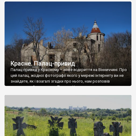
доглянутий, а в іншій суцільна руїна. Руїни палацу Тишкевичів у
Андрушівці, на Вінниччині. Такий стан […]
Красне. Палац-привид
Палац-привид у Красному – нове відкриття на Вінниччині. Про
цей палац, жодної фотографії якого у мережі інтернету ви не
знайдете, як і взагалі згадки про нього, нам розповів
мешканець Самгородка. Палац у Красному вразив не лише
станом руїни і чагарями, які його оточують, але і величчю
навіть у руїні. Можна уявно рекоструювати головний вхід із
[…]