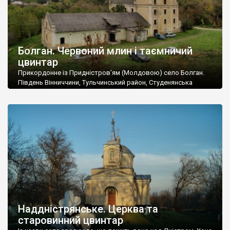
Болган. Червоний млин і таємничий
цвинтар
Прикордонне із Придністров’ям (Молдовою) село Болган.
Південь Вінниччини, Тульчинський район, Студенянська
громада. У селі мешкає близько тисячі осіб. Спочатку ми
дізналися, що у Болгані є величезний захаращений
старовинний цвинтар із кам’яними хрестами. Всі епітафії, які
збереглися, написані кирилицею, церковнослов’янською
мовою. За всіма традиційними ознаками – цвинтар
український. Хрести датуються 19 століттям. У 1924-1940
роках Болган […]
Наддністрянське. Церква та
старовинний цвинтар