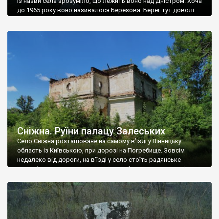
Із назви села зрозуміло, що лежить воно над Дністром. Хоча
до 1965 року воно називалося Березова. Берег тут доволі
високий і крутий, як і майже всюди на Поділлі, але є кілька
грунтових доріг, які збігають аж до самої води – цим
Наддністрянське відрізняється від більшості навколишніх
сіл. У селі є мурована Михайлівська церква. Точної дати […]
Сніжна. Руїни палацу Залеських
Село Сніжна розташоване на самому в’їзді у Вінницьку
область із Київською, при дорозі на Погребище. Зовсім
недалеко від дороги, на в’їзді у село стоїть радянське
рельєфне пано, яке показує жінку і яблуню, а трохи далі, десь
серед дерев, заховалися руїни палацу Залеських. З дороги їх
не видно, але видно дві стареньких колії у траві – […]