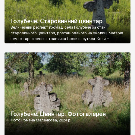
Голубече. Старовинний цвинтар
Величезний респект громаді села Голубече за стан
старовинного цвинтаря, розташованого на околиці. Чагарів
немає, гарна зелена травичка і кози пасуться. Кози –
найкращий регулятор шкідливої, для старих кладовищ,
рослинності. Навесні, коли паростки дерев вкриваються
бруньками, кози ті бруньки обгризають, бо то улюблений
делікатес. На цвинтарі у Голубечому ціла колекція
різноманітних форм хрестів. Село відносно невелике, […]
Голубече. Цвинтар. Фотогалерея
Фото Романа Маленкова, 2024 р.