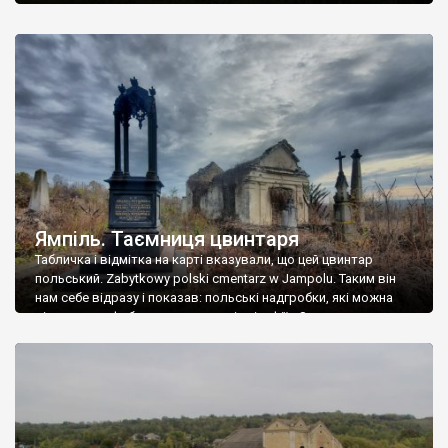
Ямпіль. Таємниця цвинтаря
Табличка і відмітка на карті вказували, що цей цвинтар
польський. Zabytkowy polski cmentarz w Jampolu. Таким він
нам себе відразу і показав: польські надгробки, які можна
віднести до фабричних, польські епітафії… Загалом цвинтар
виявився величезним – порахували площу у GoogleMaps –
виявилося більше семи гектарів. Перше враження про
абсолютну звичайність польського цвинтаря виявилося
оманливим – […]