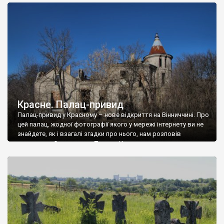
доглянутий, а в іншій суцільна руїна. Руїни палацу Тишкевичів у
Андрушівці, на Вінниччині. Такий стан […]
Красне. Палац-привид
Палац-привид у Красному – нове відкриття на Вінниччині. Про
цей палац, жодної фотографії якого у мережі інтернету ви не
знайдете, як і взагалі згадки про нього, нам розповів
мешканець Самгородка. Палац у Красному вразив не лише
станом руїни і чагарями, які його оточують, але і величчю
навіть у руїні. Можна уявно рекоструювати головний вхід із
[…]