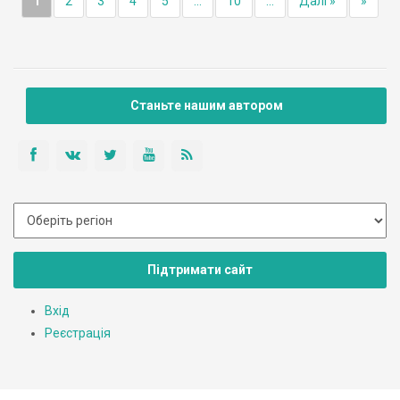
1
2
3
4
5
...
10
...
Далі »
»
Станьте нашим автором
Підтримати сайт
Вхід
Реєстрація