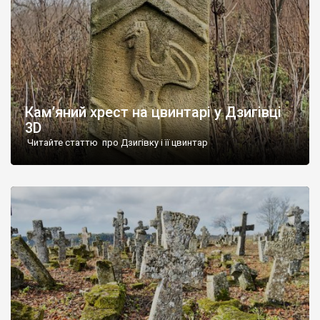
Кам’яний хрест на цвинтарі у Дзигівці
3D
Читайте статтю про Дзигівку і її цвинтар