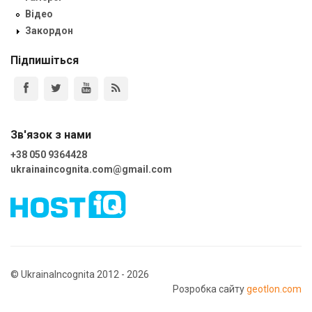
Відео
Закордон
Підпишіться
Зв'язок з нами
+38 050 9364428
ukrainaincognita.com@gmail.com
© UkrainaIncognita 2012 - 2026
Розробка сайту
geotlon.com