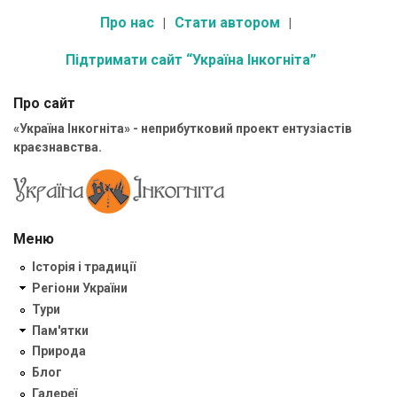
Про нас
Стати автором
Підтримати сайт “Україна Інкогніта”
Про сайт
«Україна Інкогніта» - неприбутковий проект ентузіастів
краєзнавства.
Меню
Історія і традиції
Регіони України
Тури
Пам'ятки
Природа
Блог
Галереї