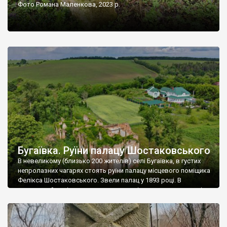
Фото Романа Маленкова, 2023 р.
Бугаївка. Руїни палацу Шостаковського
В невеликому (близько 200 жителів) селі Бугаївка, в густих
непролазних чагарях стоять руїни палацу місцевого поміщика
Фелікса Шостаковського. Звели палац у 1893 році. В
радянський період у ньому спочатку містилася школа, потім
клуб, ще пізніше – гуртожиток. У 60-х роках минулого
століття тут розмістили туберкульозну лікарню. Коли із
палацу виїхала лікарня – ми точно не […]