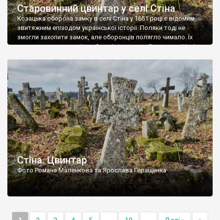
Старовинний цвинтар у селі Стіна
Козацька оборона замку в селі Стіна у 1651 році є відомим
звитяжним епізодом української історії. Поляки тоді не
змогли захопити замок, але оборонців полягло чимало. Їх
поховали на цвинтарі, який тоді називався Замковим. Нині на
місці замку церква із кам’яною огорожею, а цвинтар є. На
ньому чимало хрестів 19 століття, є такі, де епітафії стер […]
Стіна. Цвинтар
Фото Романа Маленкова та Ярослава Геращенка