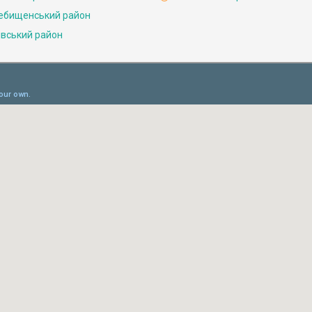
ебищенський район
івський район