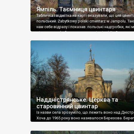
Ямпіль. Таємниця цвинтаря
Табличка і відмітка на карті вказували, що цей цвинт
польський. Zabytkowy polski cmentarz w Jampolu. Так
нам себе відразу і показав: польські надгробки, які
віднести до фабричних, польські епітафії… Загалом 
виявився величезним – порахували площу у Google
виявилося більше семи гектарів. Перше враження п
абсолютну звичайність польського цвинтаря вияви
оманливим – […]
Наддністрянське. Церква та
старовинний цвинтар
Із назви села зрозуміло, що лежить воно над Дністр
Хоча до 1965 року воно називалося Березова. Берег
доволі високий і крутий, як і майже всюди на Поділлі
кілька грунтових доріг, які збігають аж до самої вод