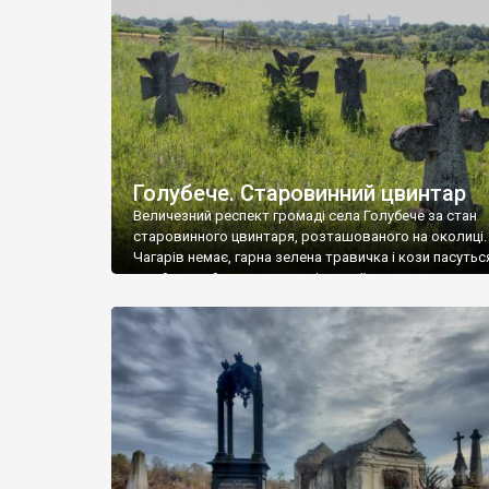
у Андрушівці, на Вінниччині. Такий стан […]
Голубече. Старовинний цвинтар
Величезний респект громаді села Голубече за стан
старовинного цвинтаря, розташованого на околиці.
Чагарів немає, гарна зелена травичка і кози пасутьс
– найкращий регулятор шкідливої, для старих клад
рослинності. Навесні, коли паростки дерев вкрива
бруньками, кози ті бруньки обгризають, бо то улюбл
делікатес. На цвинтарі у Голубечому ціла колекція
різноманітних форм хрестів. Село відносно невелике,