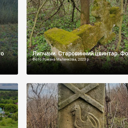
дороги їх не видно, але видно дві стареньких колії у т
лишніх
[…]
ати […]
то
Липчани. Старовинний цвинтар. Ф
Фото Романа Маленкова, 2023 р.