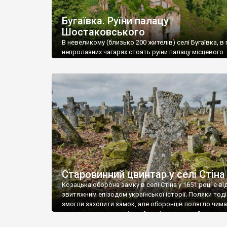
Бугаївка. Руїни палацу
Шостаковського
В невеликому (близько 200 жителів) селі Бугаївка, в 
непролазних чагарях стоять руїни палацу місцевого
поміщика Фелікса Шостаковського. Звели палац у 18
В радянський період у ньому спочатку містилася шк
потім клуб, ще пізніше – гуртожиток. У 60-х роках м
століття тут розмістили туберкульозну лікарню. Кол
палацу виїхала лікарня – ми точно не […]
Старовинний цвинтар у селі Стіна
Козацька оборона замку в селі Стіна у 1651 році є в
звитяжним епізодом української історії. Поляки тоді
змогли захопити замок, але оборонців полягло чимал
поховали на цвинтарі, який тоді називався Замковим
на місці замку церква із кам’яною огорожею, а цвинт