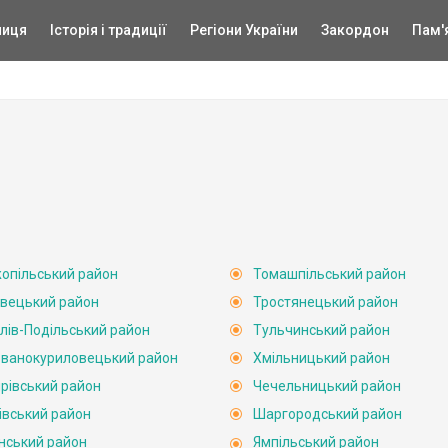
ниця
Історія і традиції
Регіони України
Закордон
Пам'
опільський район
Томашпільський район
вецький район
Тростянецький район
лів-Подільський район
Тульчинський район
ванокуриловецький район
Хмільницький район
рівський район
Чечельницький район
івський район
Шаргородський район
нський район
Ямпільський район