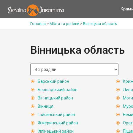
Крам
Головна
>
Міста та регіони
>
Вінницька область
Вінницька область
Барський район
Криж
Бершадський район
Липо
Вінницький район
Моги
Вінниця
Муро
Гайсинський район
Неми
Жмеринський район
Орат
Іллінецький район
Піща