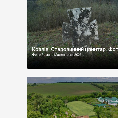
Наддністрянське відрізняється від більшості навко
сіл. У селі є мурована Михайлівська церква. Точної д
Козлів. Старовинний цвинтар. Фо
Фото Романа Маленкова, 2023 р.