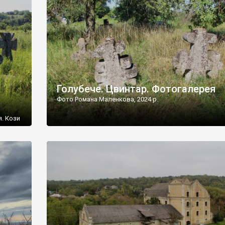
[…]
Голубече. Цвинтар. Фотогалерея
Фото Романа Маленкова, 2024 р.
я. Кози
овищ,
ються
ений
 […]