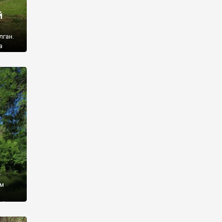
й
лган.
а
 ми
ї, які
кою
940
у
ім
і,
 З