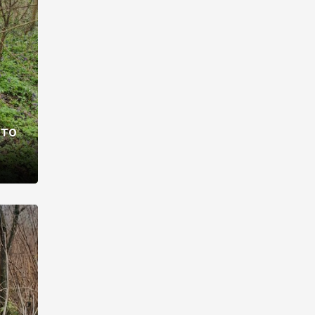
раві –
ото