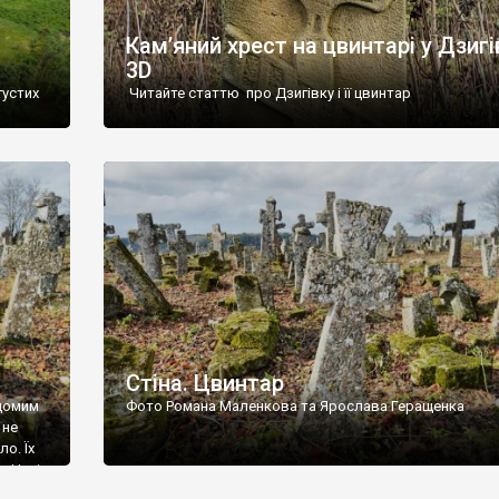
Кам’яний хрест на цвинтарі у Дзигі
3D
густих
Читайте статтю про Дзигівку і її цвинтар
93 році.
ола,
инулого
и із
Стіна. Цвинтар
ідомим
Фото Романа Маленкова та Ярослава Геращенка
 не
о. Їх
. Нині
ар є.