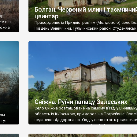
Болган. Червоний млин і таємничи
цвинтар
ар
им він
Прикордонне із Придністров’ям (Молдовою) село Бо
 можна
Південь Вінниччини, Тульчинський район, Студенянськ
цвинтар
громада. У селі мешкає близько тисячі осіб. Спочатку
Maps –
дізналися, що у Болгані є величезний захаращений
ро
старовинний цвинтар із кам’яними хрестами. Всі епітафі
лося
збереглися, написані кирилицею, церковнослов’янсь
мовою. За всіма традиційними ознаками – цвинтар
український. Хрести датуються 19 століттям. У 1924-1
роках Болган […]
Сніжна. Руїни палацу Залеських
Село Сніжна розташоване на самому в’їзді у Вінницьк
область із Київською, при дорозі на Погребище. Зовс
ом.
недалеко від дороги, на в’їзді у село стоїть радянське
 тут
рельєфне пано, яке показує жінку і яблуню, а трохи дал
, але є
десь серед дерев, заховалися руїни палацу Залеських.
и – цим