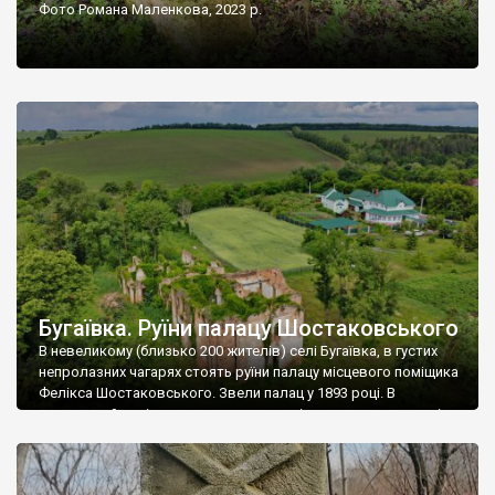
Фото Романа Маленкова, 2023 р.
Бугаївка. Руїни палацу Шостаковського
В невеликому (близько 200 жителів) селі Бугаївка, в густих
непролазних чагарях стоять руїни палацу місцевого поміщика
Фелікса Шостаковського. Звели палац у 1893 році. В
радянський період у ньому спочатку містилася школа, потім
клуб, ще пізніше – гуртожиток. У 60-х роках минулого
століття тут розмістили туберкульозну лікарню. Коли із
палацу виїхала лікарня – ми точно не […]