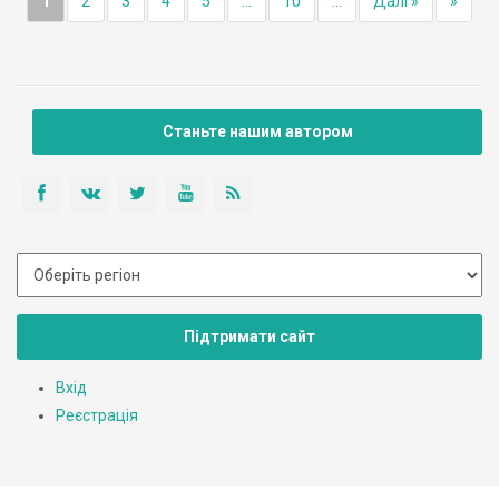
1
2
3
4
5
...
10
...
Далі »
»
Станьте нашим автором
Підтримати сайт
Вхід
Реєстрація