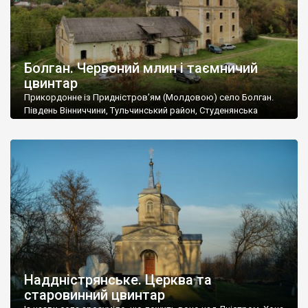
Болган. Червоний млин і таємничий
цвинтар
Прикордонне із Придністров’ям (Молдовою) село Болган.
Південь Вінниччини, Тульчинський район, Студенянська
громада. У селі мешкає близько тисячі осіб. Спочатку ми
дізналися, що у Болгані є величезний захаращений
старовинний цвинтар із кам’яними хрестами. Всі епітафії, які
збереглися, написані кирилицею, церковнослов’янською
мовою. За всіма традиційними ознаками – цвинтар
український. Хрести датуються 19 століттям. У 1924-1940
роках Болган […]
Наддністрянське. Церква та
старовинний цвинтар