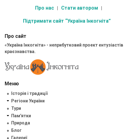
Про нас
Стати автором
Підтримати сайт “Україна Інкогніта”
Про сайт
«Україна Інкогніта» - неприбутковий проект ентузіастів
краєзнавства.
Меню
Історія і традиції
Регіони України
Тури
Пам'ятки
Природа
Блог
Галереї