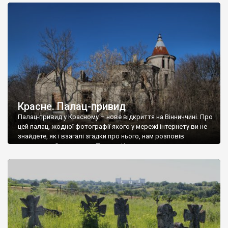
доглянутий, а в іншій суцільна руїна. Руїни палацу Тишкевичів у
Андрушівці, на Вінниччині. Такий стан […]
Красне. Палац-привид
Палац-привид у Красному – нове відкриття на Вінниччині. Про
цей палац, жодної фотографії якого у мережі інтернету ви не
знайдете, як і взагалі згадки про нього, нам розповів
мешканець Самгородка. Палац у Красному вразив не лише
станом руїни і чагарями, які його оточують, але і величчю
навіть у руїні. Можна уявно рекоструювати головний вхід із
[…]