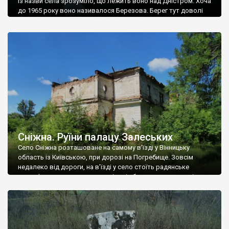
Із назви села зрозуміло, що лежить воно над Дністром. Хоча
до 1965 року воно називалося Березова. Берег тут доволі
високий і крутий, як і майже всюди на Поділлі, але є кілька
грунтових доріг, які збігають аж до самої води – цим
Наддністрянське відрізняється від більшості навколишніх
сіл. У селі є мурована Михайлівська церква. Точної дати […]
Сніжна. Руїни палацу Залеських
Село Сніжна розташоване на самому в’їзді у Вінницьку
область із Київською, при дорозі на Погребище. Зовсім
недалеко від дороги, на в’їзді у село стоїть радянське
рельєфне пано, яке показує жінку і яблуню, а трохи далі, десь
серед дерев, заховалися руїни палацу Залеських. З дороги їх
не видно, але видно дві стареньких колії у траві – […]