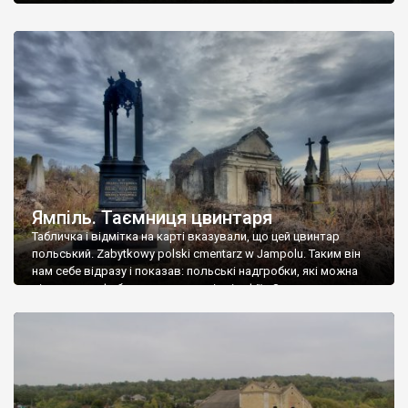
Ямпіль. Таємниця цвинтаря
Табличка і відмітка на карті вказували, що цей цвинтар
польський. Zabytkowy polski cmentarz w Jampolu. Таким він
нам себе відразу і показав: польські надгробки, які можна
віднести до фабричних, польські епітафії… Загалом цвинтар
виявився величезним – порахували площу у GoogleMaps –
виявилося більше семи гектарів. Перше враження про
абсолютну звичайність польського цвинтаря виявилося
оманливим – […]