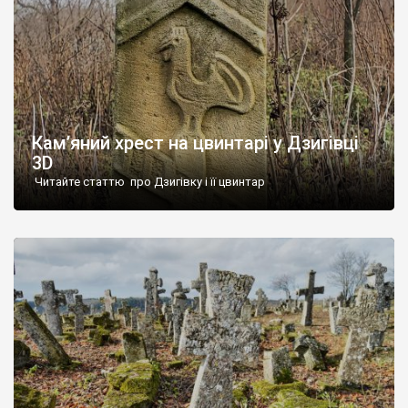
Кам’яний хрест на цвинтарі у Дзигівці
3D
Читайте статтю про Дзигівку і її цвинтар