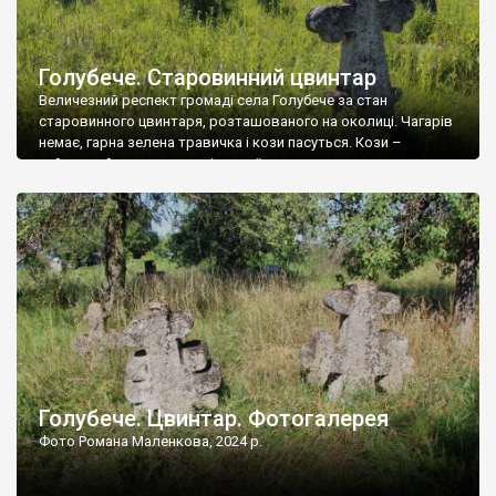
Голубече. Старовинний цвинтар
Величезний респект громаді села Голубече за стан
старовинного цвинтаря, розташованого на околиці. Чагарів
немає, гарна зелена травичка і кози пасуться. Кози –
найкращий регулятор шкідливої, для старих кладовищ,
рослинності. Навесні, коли паростки дерев вкриваються
бруньками, кози ті бруньки обгризають, бо то улюблений
делікатес. На цвинтарі у Голубечому ціла колекція
різноманітних форм хрестів. Село відносно невелике, […]
Голубече. Цвинтар. Фотогалерея
Фото Романа Маленкова, 2024 р.