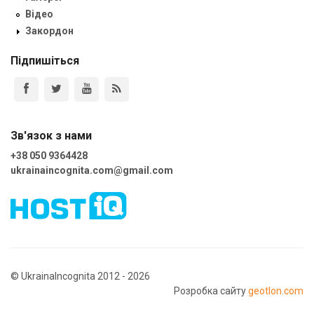
Відео
Закордон
Підпишіться
Зв'язок з нами
+38 050 9364428
ukrainaincognita.com@gmail.com
© UkrainaIncognita 2012 - 2026
Розробка сайту
geotlon.com