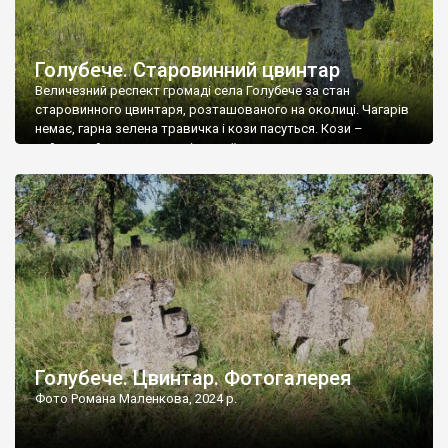
Голубече. Старовинний цвинтар
Величезний респект громаді села Голубече за стан
старовинного цвинтаря, розташованого на околиці. Чагарів
немає, гарна зелена травичка і кози пасуться. Кози –
найкращий регулятор шкідливої, для старих кладовищ,
рослинності. Навесні, коли паростки дерев вкриваються
бруньками, кози ті бруньки обгризають, бо то улюблений
делікатес. На цвинтарі у Голубечому ціла колекція
різноманітних форм хрестів. Село відносно невелике, […]
Голубече. Цвинтар. Фотогалерея
Фото Романа Маленкова, 2024 р.