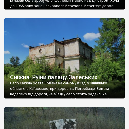
Із назви села зрозуміло, що лежить воно над Дністром. Хоча
до 1965 року воно називалося Березова. Берег тут доволі
високий і крутий, як і майже всюди на Поділлі, але є кілька
грунтових доріг, які збігають аж до самої води – цим
Наддністрянське відрізняється від більшості навколишніх
сіл. У селі є мурована Михайлівська церква. Точної дати […]
Сніжна. Руїни палацу Залеських
Село Сніжна розташоване на самому в’їзді у Вінницьку
область із Київською, при дорозі на Погребище. Зовсім
недалеко від дороги, на в’їзді у село стоїть радянське
рельєфне пано, яке показує жінку і яблуню, а трохи далі, десь
серед дерев, заховалися руїни палацу Залеських. З дороги їх
не видно, але видно дві стареньких колії у траві – […]