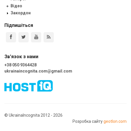
Відео
Закордон
Підпишіться
Зв'язок з нами
+38 050 9364428
ukrainaincognita.com@gmail.com
© UkrainaIncognita 2012 - 2026
Розробка сайту
geotlon.com