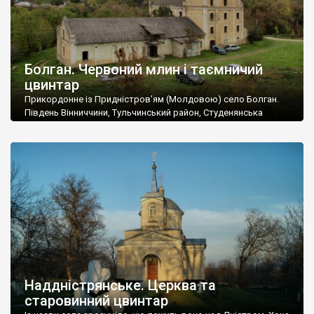
Болган. Червоний млин і таємничий
цвинтар
Прикордонне із Придністров’ям (Молдовою) село Болган.
Південь Вінниччини, Тульчинський район, Студенянська
громада. У селі мешкає близько тисячі осіб. Спочатку ми
дізналися, що у Болгані є величезний захаращений
старовинний цвинтар із кам’яними хрестами. Всі епітафії, які
збереглися, написані кирилицею, церковнослов’янською
мовою. За всіма традиційними ознаками – цвинтар
український. Хрести датуються 19 століттям. У 1924-1940
роках Болган […]
Наддністрянське. Церква та
старовинний цвинтар