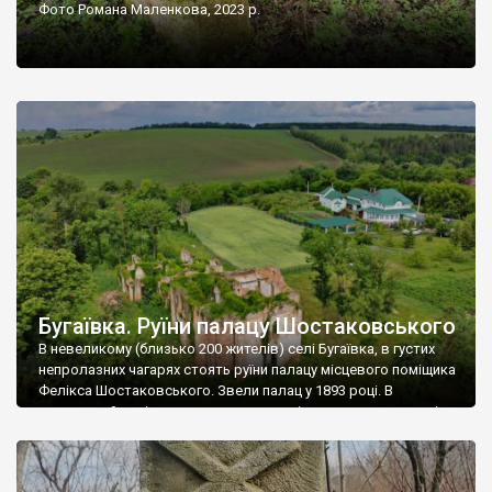
Фото Романа Маленкова, 2023 р.
Бугаївка. Руїни палацу Шостаковського
В невеликому (близько 200 жителів) селі Бугаївка, в густих
непролазних чагарях стоять руїни палацу місцевого поміщика
Фелікса Шостаковського. Звели палац у 1893 році. В
радянський період у ньому спочатку містилася школа, потім
клуб, ще пізніше – гуртожиток. У 60-х роках минулого
століття тут розмістили туберкульозну лікарню. Коли із
палацу виїхала лікарня – ми точно не […]