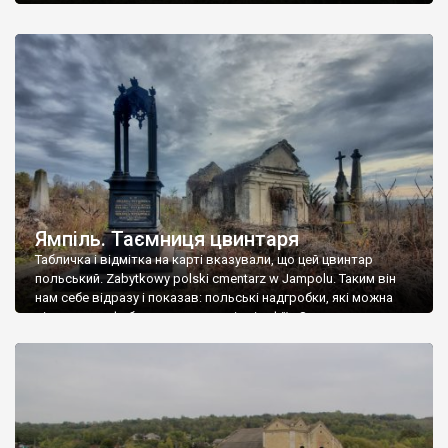
Ямпіль. Таємниця цвинтаря
Табличка і відмітка на карті вказували, що цей цвинтар
польський. Zabytkowy polski cmentarz w Jampolu. Таким він
нам себе відразу і показав: польські надгробки, які можна
віднести до фабричних, польські епітафії… Загалом цвинтар
виявився величезним – порахували площу у GoogleMaps –
виявилося більше семи гектарів. Перше враження про
абсолютну звичайність польського цвинтаря виявилося
оманливим – […]