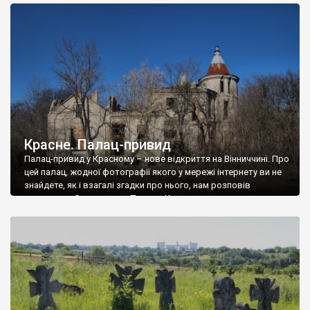
доглянутий, а в іншій суцільна руїна. Руїни палацу Тишкевичів у
Андрушівці, на Вінниччині. Такий стан […]
Красне. Палац-привид
Палац-привид у Красному – нове відкриття на Вінниччині. Про
цей палац, жодної фотографії якого у мережі інтернету ви не
знайдете, як і взагалі згадки про нього, нам розповів
мешканець Самгородка. Палац у Красному вразив не лише
станом руїни і чагарями, які його оточують, але і величчю
навіть у руїні. Можна уявно рекоструювати головний вхід із
[…]