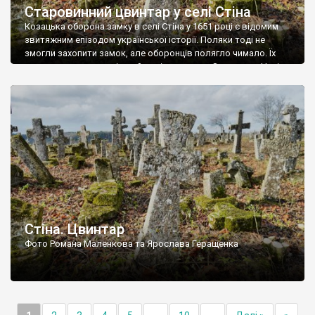
Старовинний цвинтар у селі Стіна
Козацька оборона замку в селі Стіна у 1651 році є відомим
звитяжним епізодом української історії. Поляки тоді не
змогли захопити замок, але оборонців полягло чимало. Їх
поховали на цвинтарі, який тоді називався Замковим. Нині на
місці замку церква із кам’яною огорожею, а цвинтар є. На
ньому чимало хрестів 19 століття, є такі, де епітафії стер […]
Стіна. Цвинтар
Фото Романа Маленкова та Ярослава Геращенка