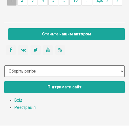
1
2
3
4
5
...
10
...
Далі »
»
Станьте нашим автором
Підтримати сайт
Вхід
Реєстрація