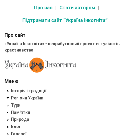
Про нас
Стати автором
Підтримати сайт “Україна Інкогніта”
Про сайт
«Україна Інкогніта» - неприбутковий проект ентузіастів
краєзнавства.
Меню
Історія і традиції
Регіони України
Тури
Пам'ятки
Природа
Блог
Галереї