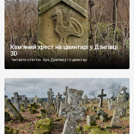
Кам’яний хрест на цвинтарі у Дзигівці
3D
Читайте статтю про Дзигівку і її цвинтар