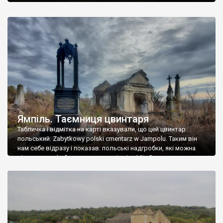
Ямпіль. Таємниця цвинтаря
Табличка і відмітка на карті вказували, що цей цвинтар
польський. Zabytkowy polski cmentarz w Jampolu. Таким він
нам себе відразу і показав: польські надгробки, які можна
віднести до фабричних, польські епітафії… Загалом цвинтар
виявився величезним – порахували площу у GoogleMaps –
виявилося більше семи гектарів. Перше враження про
абсолютну звичайність польського цвинтаря виявилося
оманливим – […]