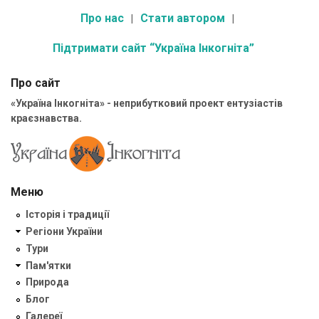
Про нас
Стати автором
Підтримати сайт “Україна Інкогніта”
Про сайт
«Україна Інкогніта» - неприбутковий проект ентузіастів
краєзнавства.
Меню
Історія і традиції
Регіони України
Тури
Пам'ятки
Природа
Блог
Галереї