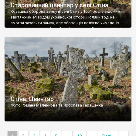
Старовинний цвинтар у селі Стіна
Козацька оборона замку в селі Стіна у 1651 році є відомим
звитяжним епізодом української історії. Поляки тоді не
змогли захопити замок, але оборонців полягло чимало. Їх
поховали на цвинтарі, який тоді називався Замковим. Нині на
місці замку церква із кам’яною огорожею, а цвинтар є. На
ньому чимало хрестів 19 століття, є такі, де епітафії стер […]
Стіна. Цвинтар
Фото Романа Маленкова та Ярослава Геращенка