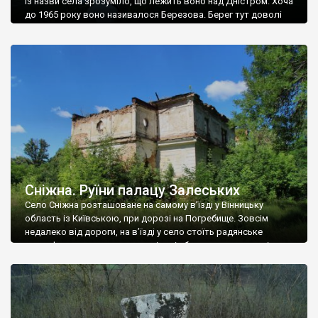
Із назви села зрозуміло, що лежить воно над Дністром. Хоча
до 1965 року воно називалося Березова. Берег тут доволі
високий і крутий, як і майже всюди на Поділлі, але є кілька
грунтових доріг, які збігають аж до самої води – цим
Наддністрянське відрізняється від більшості навколишніх
сіл. У селі є мурована Михайлівська церква. Точної дати […]
Сніжна. Руїни палацу Залеських
Село Сніжна розташоване на самому в’їзді у Вінницьку
область із Київською, при дорозі на Погребище. Зовсім
недалеко від дороги, на в’їзді у село стоїть радянське
рельєфне пано, яке показує жінку і яблуню, а трохи далі, десь
серед дерев, заховалися руїни палацу Залеських. З дороги їх
не видно, але видно дві стареньких колії у траві – […]