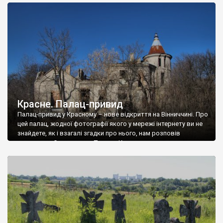
доглянутий, а в іншій суцільна руїна. Руїни палацу Тишкевичів у
Андрушівці, на Вінниччині. Такий стан […]
Красне. Палац-привид
Палац-привид у Красному – нове відкриття на Вінниччині. Про
цей палац, жодної фотографії якого у мережі інтернету ви не
знайдете, як і взагалі згадки про нього, нам розповів
мешканець Самгородка. Палац у Красному вразив не лише
станом руїни і чагарями, які його оточують, але і величчю
навіть у руїні. Можна уявно рекоструювати головний вхід із
[…]