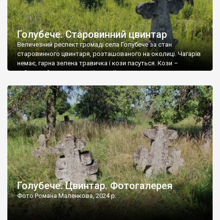
Голубече. Старовинний цвинтар
Величезний респект громаді села Голубече за стан
старовинного цвинтаря, розташованого на околиці. Чагарів
немає, гарна зелена травичка і кози пасуться. Кози –
найкращий регулятор шкідливої, для старих кладовищ,
рослинності. Навесні, коли паростки дерев вкриваються
бруньками, кози ті бруньки обгризають, бо то улюблений
делікатес. На цвинтарі у Голубечому ціла колекція
різноманітних форм хрестів. Село відносно невелике, […]
Голубече. Цвинтар. Фотогалерея
Фото Романа Маленкова, 2024 р.