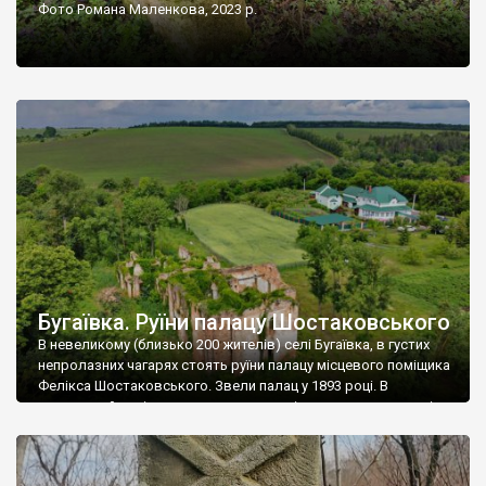
Фото Романа Маленкова, 2023 р.
Бугаївка. Руїни палацу Шостаковського
В невеликому (близько 200 жителів) селі Бугаївка, в густих
непролазних чагарях стоять руїни палацу місцевого поміщика
Фелікса Шостаковського. Звели палац у 1893 році. В
радянський період у ньому спочатку містилася школа, потім
клуб, ще пізніше – гуртожиток. У 60-х роках минулого
століття тут розмістили туберкульозну лікарню. Коли із
палацу виїхала лікарня – ми точно не […]