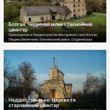
Болган. Червоний млин і таємничий
цвинтар
Прикордонне із Придністров’ям (Молдовою) село Болган.
Південь Вінниччини, Тульчинський район, Студенянська
громада. У селі мешкає близько тисячі осіб. Спочатку ми
дізналися, що у Болгані є величезний захаращений
старовинний цвинтар із кам’яними хрестами. Всі епітафії, які
збереглися, написані кирилицею, церковнослов’янською
мовою. За всіма традиційними ознаками – цвинтар
український. Хрести датуються 19 століттям. У 1924-1940
роках Болган […]
Наддністрянське. Церква та
старовинний цвинтар