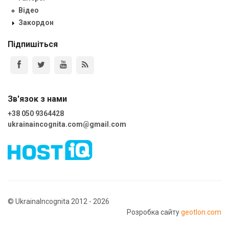
Відео
Закордон
Підпишіться
Зв'язок з нами
+38 050 9364428
ukrainaincognita.com@gmail.com
© UkrainaIncognita 2012 - 2026
Розробка сайту
geotlon.com