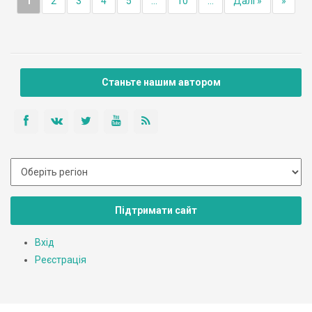
1
2
3
4
5
...
10
...
Далі »
»
Станьте нашим автором
Підтримати сайт
Вхід
Реєстрація