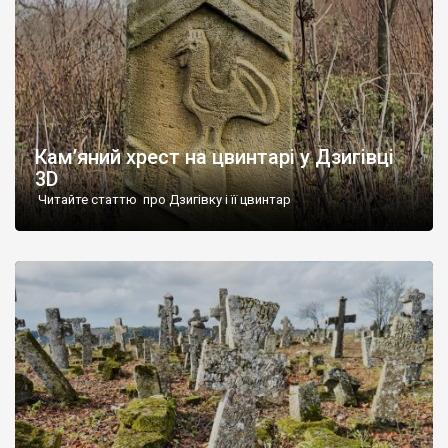
Кам’яний хрест на цвинтарі у Дзигівці
3D
Читайте статтю про Дзигівку і її цвинтар