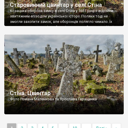
Старовинний цвинтар у селі Стіна
Козацька оборона замку в селі Стіна у 1651 році є відомим
звитяжним епізодом української історії. Поляки тоді не
змогли захопити замок, але оборонців полягло чимало. Їх
поховали на цвинтарі, який тоді називався Замковим. Нині на
місці замку церква із кам’яною огорожею, а цвинтар є. На
ньому чимало хрестів 19 століття, є такі, де епітафії стер […]
Стіна. Цвинтар
Фото Романа Маленкова та Ярослава Геращенка