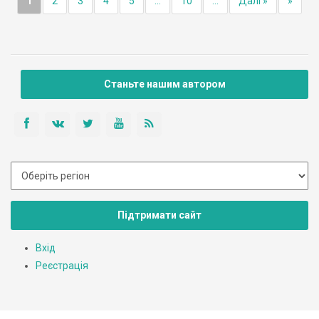
1
2
3
4
5
...
10
...
Далі »
»
Станьте нашим автором
Підтримати сайт
Вхід
Реєстрація