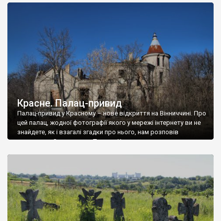
доглянутий, а в іншій суцільна руїна. Руїни палацу Тишкевичів у
Андрушівці, на Вінниччині. Такий стан […]
Красне. Палац-привид
Палац-привид у Красному – нове відкриття на Вінниччині. Про
цей палац, жодної фотографії якого у мережі інтернету ви не
знайдете, як і взагалі згадки про нього, нам розповів
мешканець Самгородка. Палац у Красному вразив не лише
станом руїни і чагарями, які його оточують, але і величчю
навіть у руїні. Можна уявно рекоструювати головний вхід із
[…]