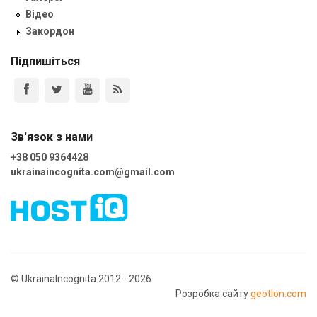
Відео
Закордон
Підпишіться
Зв'язок з нами
+38 050 9364428
ukrainaincognita.com@gmail.com
© UkrainaIncognita 2012 - 2026
Розробка сайту
geotlon.com