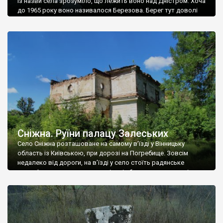
Із назви села зрозуміло, що лежить воно над Дністром. Хоча
до 1965 року воно називалося Березова. Берег тут доволі
високий і крутий, як і майже всюди на Поділлі, але є кілька
грунтових доріг, які збігають аж до самої води – цим
Наддністрянське відрізняється від більшості навколишніх
сіл. У селі є мурована Михайлівська церква. Точної дати […]
Сніжна. Руїни палацу Залеських
Село Сніжна розташоване на самому в’їзді у Вінницьку
область із Київською, при дорозі на Погребище. Зовсім
недалеко від дороги, на в’їзді у село стоїть радянське
рельєфне пано, яке показує жінку і яблуню, а трохи далі, десь
серед дерев, заховалися руїни палацу Залеських. З дороги їх
не видно, але видно дві стареньких колії у траві – […]