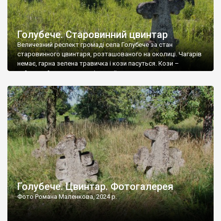
Голубече. Старовинний цвинтар
Величезний респект громаді села Голубече за стан
старовинного цвинтаря, розташованого на околиці. Чагарів
немає, гарна зелена травичка і кози пасуться. Кози –
найкращий регулятор шкідливої, для старих кладовищ,
рослинності. Навесні, коли паростки дерев вкриваються
бруньками, кози ті бруньки обгризають, бо то улюблений
делікатес. На цвинтарі у Голубечому ціла колекція
різноманітних форм хрестів. Село відносно невелике, […]
Голубече. Цвинтар. Фотогалерея
Фото Романа Маленкова, 2024 р.