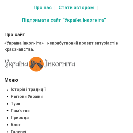
Про нас
Стати автором
Підтримати сайт “Україна Інкогніта”
Про сайт
«Україна Інкогніта» - неприбутковий проект ентузіастів
краєзнавства.
Меню
Історія і традиції
Регіони України
Тури
Пам'ятки
Природа
Блог
Галереї