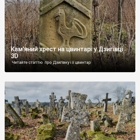
Кам’яний хрест на цвинтарі у Дзигівці
3D
Читайте статтю про Дзигівку і її цвинтар