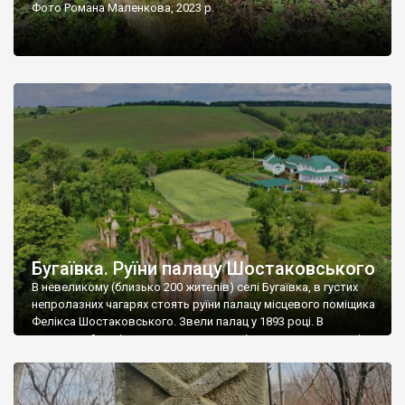
Фото Романа Маленкова, 2023 р.
Бугаївка. Руїни палацу Шостаковського
В невеликому (близько 200 жителів) селі Бугаївка, в густих
непролазних чагарях стоять руїни палацу місцевого поміщика
Фелікса Шостаковського. Звели палац у 1893 році. В
радянський період у ньому спочатку містилася школа, потім
клуб, ще пізніше – гуртожиток. У 60-х роках минулого
століття тут розмістили туберкульозну лікарню. Коли із
палацу виїхала лікарня – ми точно не […]