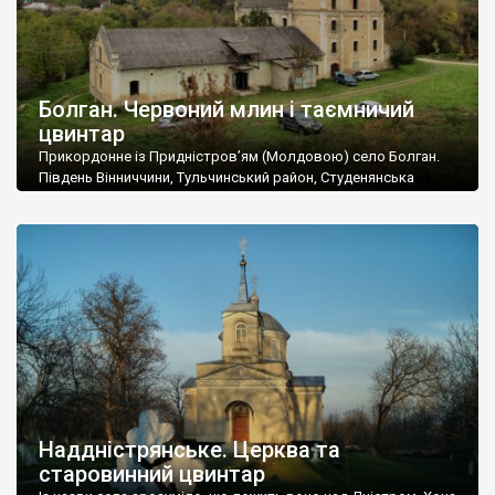
Болган. Червоний млин і таємничий
цвинтар
Прикордонне із Придністров’ям (Молдовою) село Болган.
Південь Вінниччини, Тульчинський район, Студенянська
громада. У селі мешкає близько тисячі осіб. Спочатку ми
дізналися, що у Болгані є величезний захаращений
старовинний цвинтар із кам’яними хрестами. Всі епітафії, які
збереглися, написані кирилицею, церковнослов’янською
мовою. За всіма традиційними ознаками – цвинтар
український. Хрести датуються 19 століттям. У 1924-1940
роках Болган […]
Наддністрянське. Церква та
старовинний цвинтар