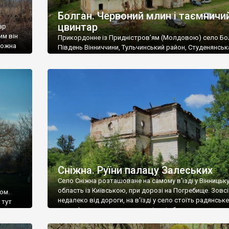
Болган. Червоний млин і таємничи
цвинтар
ар
им він
Прикордонне із Придністров’ям (Молдовою) село Бо
 можна
Південь Вінниччини, Тульчинський район, Студенянськ
цвинтар
громада. У селі мешкає близько тисячі осіб. Спочатку
Maps –
дізналися, що у Болгані є величезний захаращений
ро
старовинний цвинтар із кам’яними хрестами. Всі епітафі
лося
збереглися, написані кирилицею, церковнослов’янсь
мовою. За всіма традиційними ознаками – цвинтар
український. Хрести датуються 19 століттям. У 1924-1
роках Болган […]
Сніжна. Руїни палацу Залеських
Село Сніжна розташоване на самому в’їзді у Вінницьк
область із Київською, при дорозі на Погребище. Зовс
ом.
недалеко від дороги, на в’їзді у село стоїть радянське
 тут
рельєфне пано, яке показує жінку і яблуню, а трохи дал
, але є
десь серед дерев, заховалися руїни палацу Залеських.
и – цим