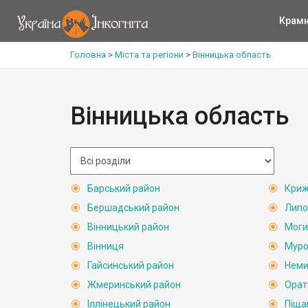
Крам
Головна
>
Міста та регіони
>
Вінницька область
Вінницька область
Барський район
Криж
Бершадський район
Липо
Вінницький район
Моги
Вінниця
Муро
Гайсинський район
Неми
Жмеринський район
Орат
Іллінецький район
Піща