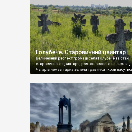
у Андрушівці, на Вінниччині. Такий стан […]
Голубече. Старовинний цвинтар
Величезний респект громаді села Голубече за стан
старовинного цвинтаря, розташованого на околиці.
Чагарів немає, гарна зелена травичка і кози пасутьс
– найкращий регулятор шкідливої, для старих клад
рослинності. Навесні, коли паростки дерев вкрива
бруньками, кози ті бруньки обгризають, бо то улюбл
делікатес. На цвинтарі у Голубечому ціла колекція
різноманітних форм хрестів. Село відносно невелике,