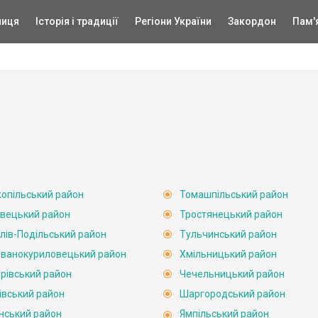
ниця
Історія і традиції
Регіони України
Закордон
Пам'
опільський район
Томашпільський район
вецький район
Тростянецький район
лів-Подільський район
Тульчинський район
ванокуриловецький район
Хмільницький район
рівський район
Чечельницький район
івський район
Шаргородський район
нський район
Ямпільський район