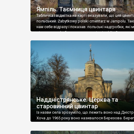
Ямпіль. Таємниця цвинтаря
Табличка і відмітка на карті вказували, що цей цвинт
польський. Zabytkowy polski cmentarz w Jampolu. Так
нам себе відразу і показав: польські надгробки, які
віднести до фабричних, польські епітафії… Загалом 
виявився величезним – порахували площу у Google
виявилося більше семи гектарів. Перше враження п
абсолютну звичайність польського цвинтаря вияви
оманливим – […]
Наддністрянське. Церква та
старовинний цвинтар
Із назви села зрозуміло, що лежить воно над Дністр
Хоча до 1965 року воно називалося Березова. Берег
доволі високий і крутий, як і майже всюди на Поділлі
кілька грунтових доріг, які збігають аж до самої вод