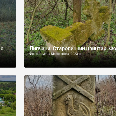
дороги їх не видно, але видно дві стареньких колії у т
лишніх
[…]
ати […]
то
Липчани. Старовинний цвинтар. Ф
Фото Романа Маленкова, 2023 р.