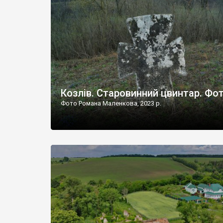
Наддністрянське відрізняється від більшості навко
сіл. У селі є мурована Михайлівська церква. Точної д
Козлів. Старовинний цвинтар. Фо
Фото Романа Маленкова, 2023 р.