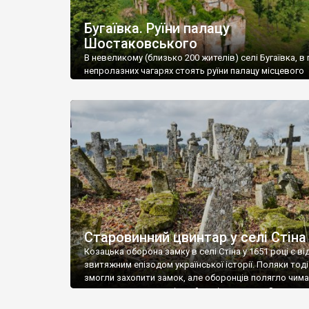
Бугаївка. Руїни палацу
Шостаковського
В невеликому (близько 200 жителів) селі Бугаївка, в 
непролазних чагарях стоять руїни палацу місцевого
поміщика Фелікса Шостаковського. Звели палац у 18
В радянський період у ньому спочатку містилася шк
потім клуб, ще пізніше – гуртожиток. У 60-х роках м
століття тут розмістили туберкульозну лікарню. Кол
палацу виїхала лікарня – ми точно не […]
Старовинний цвинтар у селі Стіна
Козацька оборона замку в селі Стіна у 1651 році є в
звитяжним епізодом української історії. Поляки тоді
змогли захопити замок, але оборонців полягло чимал
поховали на цвинтарі, який тоді називався Замковим
на місці замку церква із кам’яною огорожею, а цвинт