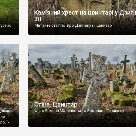
Кам’яний хрест на цвинтарі у Дзигі
3D
густих
Читайте статтю про Дзигівку і її цвинтар
93 році.
ола,
инулого
и із
Стіна. Цвинтар
ідомим
Фото Романа Маленкова та Ярослава Геращенка
 не
о. Їх
. Нині
ар є.