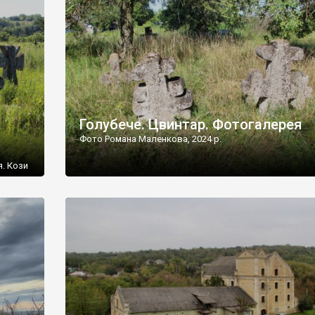
[…]
Голубече. Цвинтар. Фотогалерея
Фото Романа Маленкова, 2024 р.
я. Кози
овищ,
ються
ений
 […]