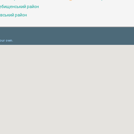
ебищенський район
івський район