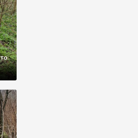
раві –
ото