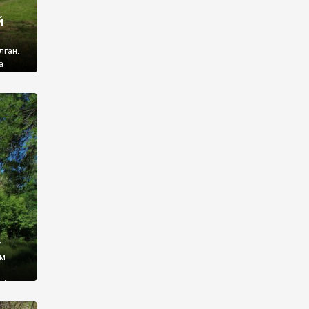
й
лган.
а
 ми
ї, які
кою
940
у
ім
і,
 З