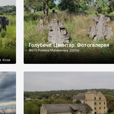
[…]
Голубече. Цвинтар. Фотогалерея
Фото Романа Маленкова, 2024 р.
я. Кози
овищ,
ються
ений
 […]