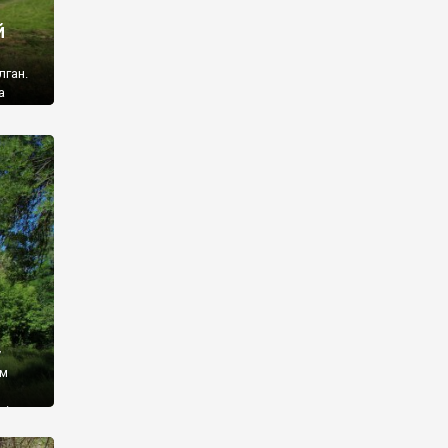
й
лган.
а
 ми
ї, які
кою
940
у
ім
і,
 З