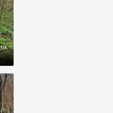
раві –
ото