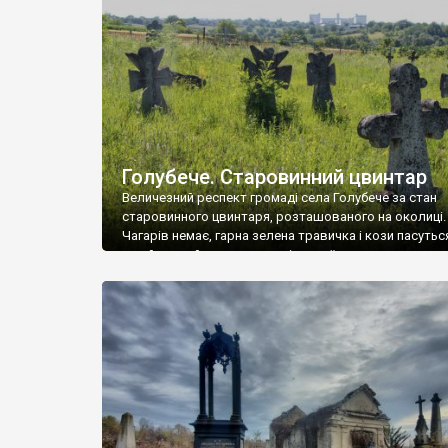
у Андрушівці, на Вінниччині. Такий стан […]
Голубече. Старовинний цвинтар
Величезний респект громаді села Голубече за стан
старовинного цвинтаря, розташованого на околиці.
Чагарів немає, гарна зелена травичка і кози пасутьс
– найкращий регулятор шкідливої, для старих клад
рослинності. Навесні, коли паростки дерев вкрива
бруньками, кози ті бруньки обгризають, бо то улюбл
делікатес. На цвинтарі у Голубечому ціла колекція
різноманітних форм хрестів. Село відносно невелике,