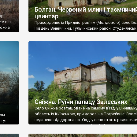
Болган. Червоний млин і таємничи
цвинтар
ар
им він
Прикордонне із Придністров’ям (Молдовою) село Бо
 можна
Південь Вінниччини, Тульчинський район, Студенянськ
цвинтар
громада. У селі мешкає близько тисячі осіб. Спочатку
Maps –
дізналися, що у Болгані є величезний захаращений
ро
старовинний цвинтар із кам’яними хрестами. Всі епітафі
лося
збереглися, написані кирилицею, церковнослов’янсь
мовою. За всіма традиційними ознаками – цвинтар
український. Хрести датуються 19 століттям. У 1924-1
роках Болган […]
Сніжна. Руїни палацу Залеських
Село Сніжна розташоване на самому в’їзді у Вінницьк
область із Київською, при дорозі на Погребище. Зовс
ом.
недалеко від дороги, на в’їзді у село стоїть радянське
 тут
рельєфне пано, яке показує жінку і яблуню, а трохи дал
, але є
десь серед дерев, заховалися руїни палацу Залеських.
и – цим