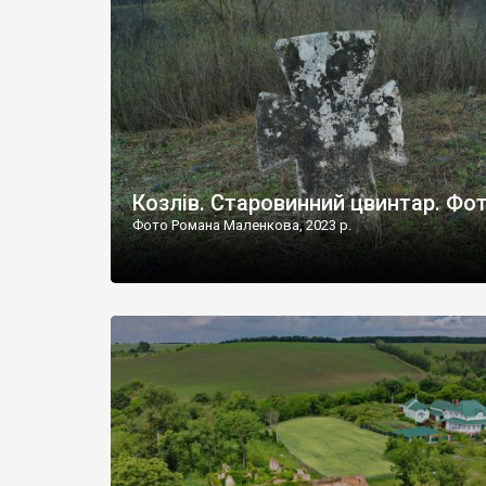
Наддністрянське відрізняється від більшості навко
сіл. У селі є мурована Михайлівська церква. Точної д
Козлів. Старовинний цвинтар. Фо
Фото Романа Маленкова, 2023 р.