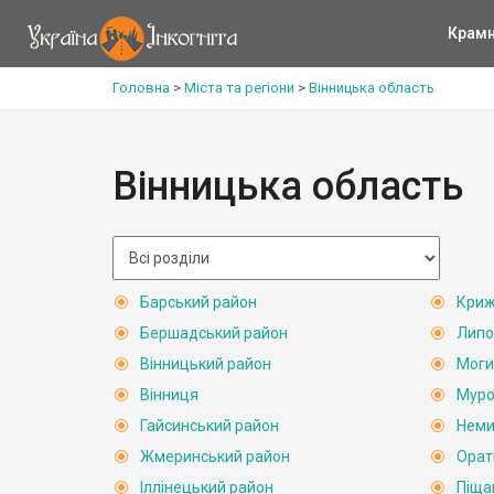
Крам
Головна
>
Міста та регіони
>
Вінницька область
Вінницька область
Барський район
Криж
Бершадський район
Липо
Вінницький район
Моги
Вінниця
Муро
Гайсинський район
Неми
Жмеринський район
Орат
Іллінецький район
Піща