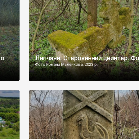
дороги їх не видно, але видно дві стареньких колії у т
лишніх
[…]
ати […]
то
Липчани. Старовинний цвинтар. Ф
Фото Романа Маленкова, 2023 р.