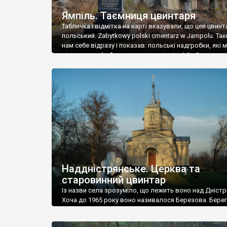
Ямпіль. Таємниця цвинтаря
Табличка і відмітка на карті вказували, що цей цвинт
польський. Zabytkowy polski cmentarz w Jampolu. Так
нам себе відразу і показав: польські надгробки, які
віднести до фабричних, польські епітафії… Загалом 
виявився величезним – порахували площу у Google
виявилося більше семи гектарів. Перше враження п
абсолютну звичайність польського цвинтаря вияви
оманливим – […]
Наддністрянське. Церква та
старовинний цвинтар
Із назви села зрозуміло, що лежить воно над Дністр
Хоча до 1965 року воно називалося Березова. Берег
доволі високий і крутий, як і майже всюди на Поділлі
кілька грунтових доріг, які збігають аж до самої вод