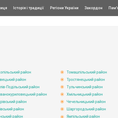
ниця
Історія і традиції
Регіони України
Закордон
Пам'
опільський район
Томашпільський район
вецький район
Тростянецький район
лів-Подільський район
Тульчинський район
ванокуриловецький район
Хмільницький район
рівський район
Чечельницький район
івський район
Шаргородський район
нський район
Ямпільський район