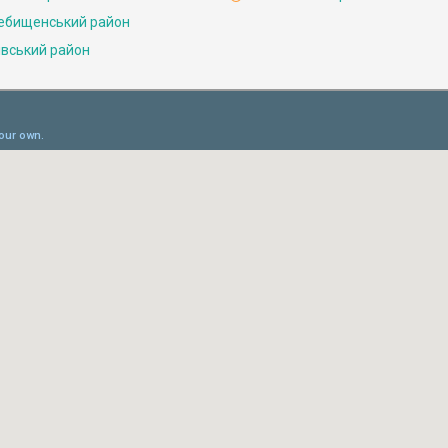
ебищенський район
івський район