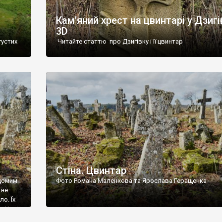
Кам’яний хрест на цвинтарі у Дзигі
3D
густих
Читайте статтю про Дзигівку і її цвинтар
93 році.
ола,
инулого
и із
Стіна. Цвинтар
ідомим
Фото Романа Маленкова та Ярослава Геращенка
 не
о. Їх
. Нині
ар є.