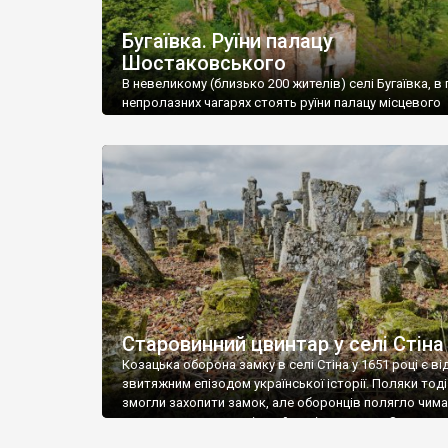
Бугаївка. Руїни палацу
Шостаковського
В невеликому (близько 200 жителів) селі Бугаївка, в 
непролазних чагарях стоять руїни палацу місцевого
поміщика Фелікса Шостаковського. Звели палац у 18
В радянський період у ньому спочатку містилася шк
потім клуб, ще пізніше – гуртожиток. У 60-х роках м
століття тут розмістили туберкульозну лікарню. Кол
палацу виїхала лікарня – ми точно не […]
Старовинний цвинтар у селі Стіна
Козацька оборона замку в селі Стіна у 1651 році є в
звитяжним епізодом української історії. Поляки тоді
змогли захопити замок, але оборонців полягло чимал
поховали на цвинтарі, який тоді називався Замковим
на місці замку церква із кам’яною огорожею, а цвинт