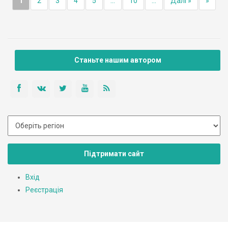
1
2
3
4
5
...
10
...
Далі »
»
Станьте нашим автором
Підтримати сайт
Вхід
Реєстрація