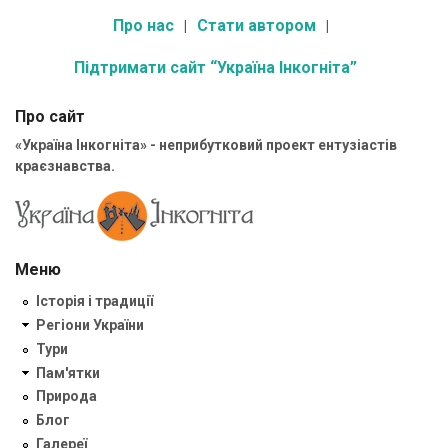
Про нас
Стати автором
Підтримати сайт “Україна Інкогніта”
Про сайт
«Україна Інкогніта» - неприбутковий проект ентузіастів
краєзнавства.
Меню
Історія і традиції
Регіони України
Тури
Пам'ятки
Природа
Блог
Галереї