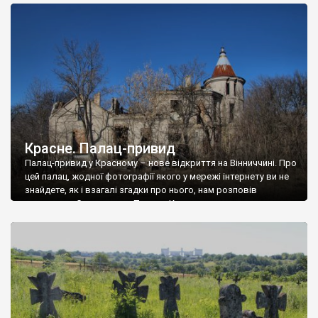
доглянутий, а в іншій суцільна руїна. Руїни палацу Тишкевичів у
Андрушівці, на Вінниччині. Такий стан […]
Красне. Палац-привид
Палац-привид у Красному – нове відкриття на Вінниччині. Про
цей палац, жодної фотографії якого у мережі інтернету ви не
знайдете, як і взагалі згадки про нього, нам розповів
мешканець Самгородка. Палац у Красному вразив не лише
станом руїни і чагарями, які його оточують, але і величчю
навіть у руїні. Можна уявно рекоструювати головний вхід із
[…]