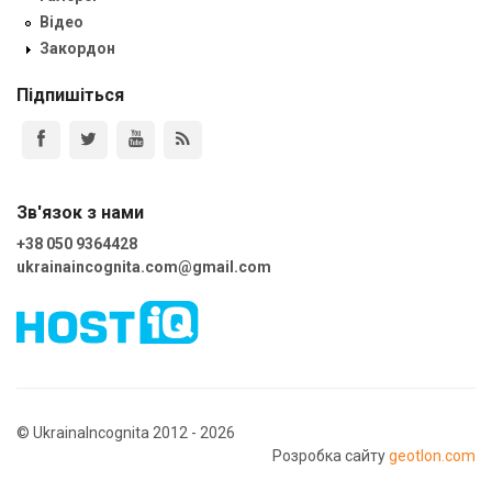
Відео
Закордон
Підпишіться
Зв'язок з нами
+38 050 9364428
ukrainaincognita.com@gmail.com
© UkrainaIncognita 2012 - 2026
Розробка сайту
geotlon.com