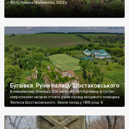
Фото Романа Маленкова, 2023 р.
Бугаївка. Руїни палацу Шостаковського
В невеликому (близько 200 жителів) селі Бугаївка, в густих
непролазних чагарях стоять руїни палацу місцевого поміщика
Фелікса Шостаковського. Звели палац у 1893 році. В
радянський період у ньому спочатку містилася школа, потім
клуб, ще пізніше – гуртожиток. У 60-х роках минулого
століття тут розмістили туберкульозну лікарню. Коли із
палацу виїхала лікарня – ми точно не […]