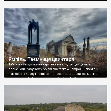
Ямпіль. Таємниця цвинтаря
Табличка і відмітка на карті вказували, що цей цвинтар
польський. Zabytkowy polski cmentarz w Jampolu. Таким він
нам себе відразу і показав: польські надгробки, які можна
віднести до фабричних, польські епітафії… Загалом цвинтар
виявився величезним – порахували площу у GoogleMaps –
виявилося більше семи гектарів. Перше враження про
абсолютну звичайність польського цвинтаря виявилося
оманливим – […]