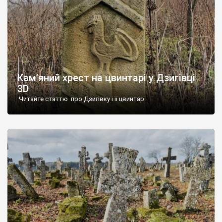
Кам’яний хрест на цвинтарі у Дзигівці
3D
Читайте статтю про Дзигівку і її цвинтар