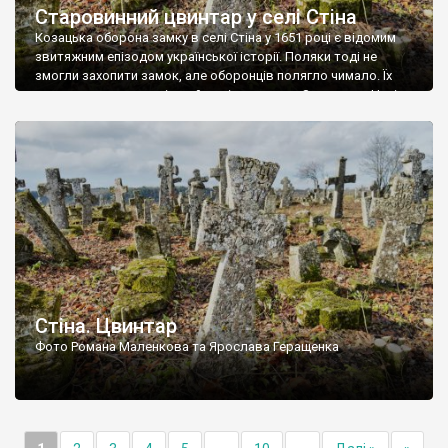
Старовинний цвинтар у селі Стіна
Козацька оборона замку в селі Стіна у 1651 році є відомим
звитяжним епізодом української історії. Поляки тоді не
змогли захопити замок, але оборонців полягло чимало. Їх
поховали на цвинтарі, який тоді називався Замковим. Нині на
місці замку церква із кам’яною огорожею, а цвинтар є. На
ньому чимало хрестів 19 століття, є такі, де епітафії стер […]
Стіна. Цвинтар
Фото Романа Маленкова та Ярослава Геращенка