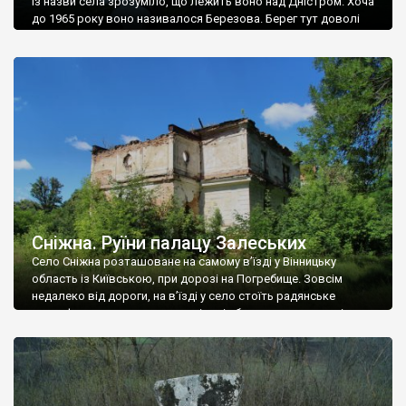
Із назви села зрозуміло, що лежить воно над Дністром. Хоча
до 1965 року воно називалося Березова. Берег тут доволі
високий і крутий, як і майже всюди на Поділлі, але є кілька
грунтових доріг, які збігають аж до самої води – цим
Наддністрянське відрізняється від більшості навколишніх
сіл. У селі є мурована Михайлівська церква. Точної дати […]
Сніжна. Руїни палацу Залеських
Село Сніжна розташоване на самому в’їзді у Вінницьку
область із Київською, при дорозі на Погребище. Зовсім
недалеко від дороги, на в’їзді у село стоїть радянське
рельєфне пано, яке показує жінку і яблуню, а трохи далі, десь
серед дерев, заховалися руїни палацу Залеських. З дороги їх
не видно, але видно дві стареньких колії у траві – […]