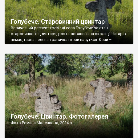
Голубече. Старовинний цвинтар
Величезний респект громаді села Голубече за стан
старовинного цвинтаря, розташованого на околиці. Чагарів
немає, гарна зелена травичка і кози пасуться. Кози –
найкращий регулятор шкідливої, для старих кладовищ,
рослинності. Навесні, коли паростки дерев вкриваються
бруньками, кози ті бруньки обгризають, бо то улюблений
делікатес. На цвинтарі у Голубечому ціла колекція
різноманітних форм хрестів. Село відносно невелике, […]
Голубече. Цвинтар. Фотогалерея
Фото Романа Маленкова, 2024 р.