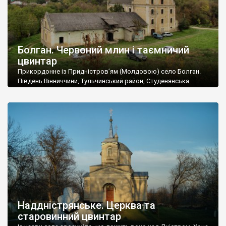
Болган. Червоний млин і таємничий
цвинтар
Прикордонне із Придністров’ям (Молдовою) село Болган.
Південь Вінниччини, Тульчинський район, Студенянська
громада. У селі мешкає близько тисячі осіб. Спочатку ми
дізналися, що у Болгані є величезний захаращений
старовинний цвинтар із кам’яними хрестами. Всі епітафії, які
збереглися, написані кирилицею, церковнослов’янською
мовою. За всіма традиційними ознаками – цвинтар
український. Хрести датуються 19 століттям. У 1924-1940
роках Болган […]
Наддністрянське. Церква та
старовинний цвинтар