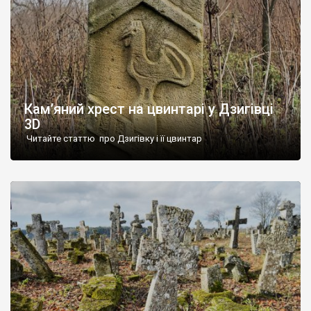
Кам’яний хрест на цвинтарі у Дзигівці
3D
Читайте статтю про Дзигівку і її цвинтар