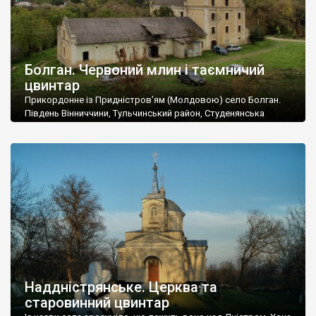
Болган. Червоний млин і таємничий
цвинтар
Прикордонне із Придністров’ям (Молдовою) село Болган.
Південь Вінниччини, Тульчинський район, Студенянська
громада. У селі мешкає близько тисячі осіб. Спочатку ми
дізналися, що у Болгані є величезний захаращений
старовинний цвинтар із кам’яними хрестами. Всі епітафії, які
збереглися, написані кирилицею, церковнослов’янською
мовою. За всіма традиційними ознаками – цвинтар
український. Хрести датуються 19 століттям. У 1924-1940
роках Болган […]
Наддністрянське. Церква та
старовинний цвинтар