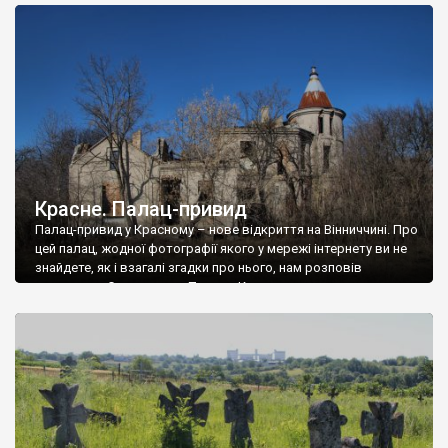
доглянутий, а в іншій суцільна руїна. Руїни палацу Тишкевичів у
Андрушівці, на Вінниччині. Такий стан […]
Красне. Палац-привид
Палац-привид у Красному – нове відкриття на Вінниччині. Про
цей палац, жодної фотографії якого у мережі інтернету ви не
знайдете, як і взагалі згадки про нього, нам розповів
мешканець Самгородка. Палац у Красному вразив не лише
станом руїни і чагарями, які його оточують, але і величчю
навіть у руїні. Можна уявно рекоструювати головний вхід із
[…]