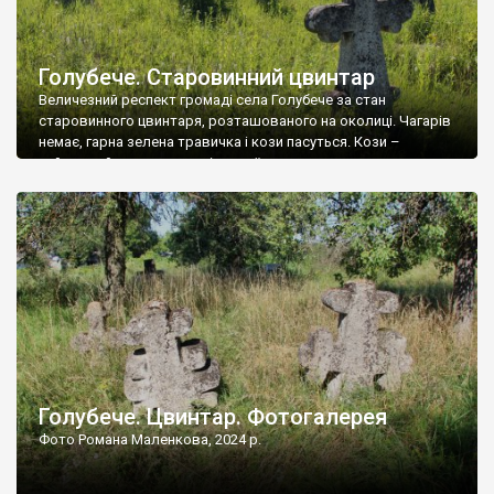
Голубече. Старовинний цвинтар
Величезний респект громаді села Голубече за стан
старовинного цвинтаря, розташованого на околиці. Чагарів
немає, гарна зелена травичка і кози пасуться. Кози –
найкращий регулятор шкідливої, для старих кладовищ,
рослинності. Навесні, коли паростки дерев вкриваються
бруньками, кози ті бруньки обгризають, бо то улюблений
делікатес. На цвинтарі у Голубечому ціла колекція
різноманітних форм хрестів. Село відносно невелике, […]
Голубече. Цвинтар. Фотогалерея
Фото Романа Маленкова, 2024 р.