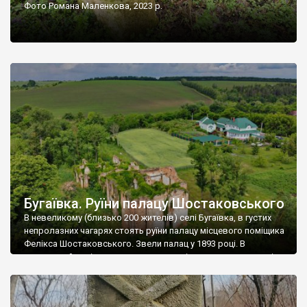
Фото Романа Маленкова, 2023 р.
Бугаївка. Руїни палацу Шостаковського
В невеликому (близько 200 жителів) селі Бугаївка, в густих
непролазних чагарях стоять руїни палацу місцевого поміщика
Фелікса Шостаковського. Звели палац у 1893 році. В
радянський період у ньому спочатку містилася школа, потім
клуб, ще пізніше – гуртожиток. У 60-х роках минулого
століття тут розмістили туберкульозну лікарню. Коли із
палацу виїхала лікарня – ми точно не […]