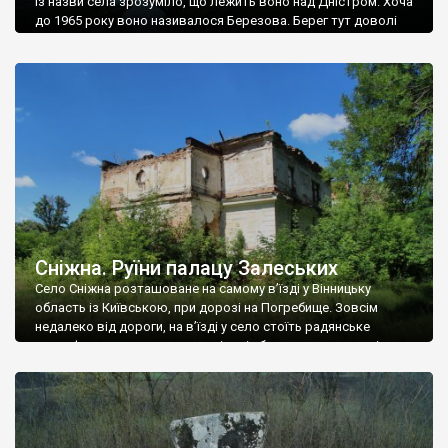
Із назви села зрозуміло, що лежить воно над Дністром. Хоча
до 1965 року воно називалося Березова. Берег тут доволі
високий і крутий, як і майже всюди на Поділлі, але є кілька
грунтових доріг, які збігають аж до самої води – цим
Наддністрянське відрізняється від більшості навколишніх
сіл. У селі є мурована Михайлівська церква. Точної дати […]
Сніжна. Руїни палацу Залеських
Село Сніжна розташоване на самому в’їзді у Вінницьку
область із Київською, при дорозі на Погребище. Зовсім
недалеко від дороги, на в’їзді у село стоїть радянське
рельєфне пано, яке показує жінку і яблуню, а трохи далі, десь
серед дерев, заховалися руїни палацу Залеських. З дороги їх
не видно, але видно дві стареньких колії у траві – […]