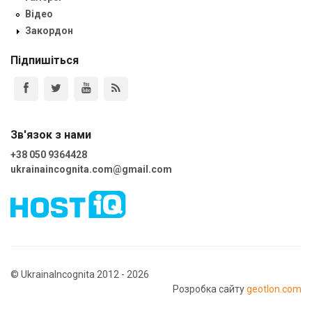
Відео
Закордон
Підпишіться
Зв'язок з нами
+38 050 9364428
ukrainaincognita.com@gmail.com
© UkrainaIncognita 2012 - 2026
Розробка сайту
geotlon.com