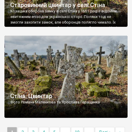
Старовинний цвинтар у селі Стіна
Козацька оборона замку в селі Стіна у 1651 році є відомим
звитяжним епізодом української історії. Поляки тоді не
змогли захопити замок, але оборонців полягло чимало. Їх
поховали на цвинтарі, який тоді називався Замковим. Нині на
місці замку церква із кам’яною огорожею, а цвинтар є. На
ньому чимало хрестів 19 століття, є такі, де епітафії стер […]
Стіна. Цвинтар
Фото Романа Маленкова та Ярослава Геращенка