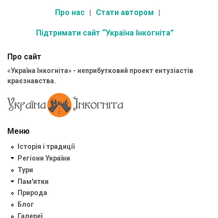
Про нас
Стати автором
Підтримати сайт “Україна Інкогніта”
Про сайт
«Україна Інкогніта» - неприбутковий проект ентузіастів
краєзнавства.
Меню
Історія і традиції
Регіони України
Тури
Пам'ятки
Природа
Блог
Галереї