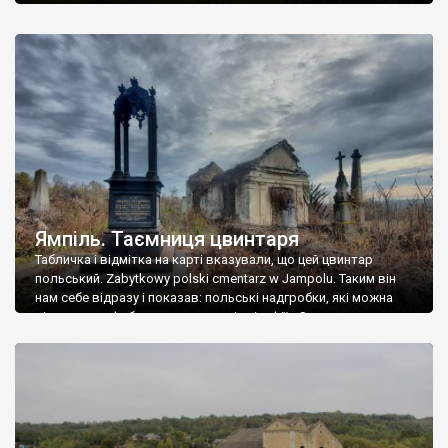
Ямпіль. Таємниця цвинтаря
Табличка і відмітка на карті вказували, що цей цвинтар
польський. Zabytkowy polski cmentarz w Jampolu. Таким він
нам себе відразу і показав: польські надгробки, які можна
віднести до фабричних, польські епітафії… Загалом цвинтар
виявився величезним – порахували площу у GoogleMaps –
виявилося більше семи гектарів. Перше враження про
абсолютну звичайність польського цвинтаря виявилося
оманливим – […]