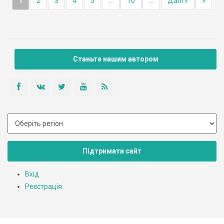
1
2
3
4
5
...
10
...
Далі »
»
Станьте нашим автором
Підтримати сайт
Вхід
Реєстрація