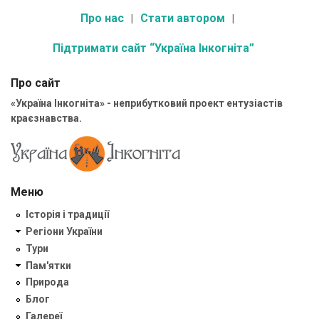
Про нас
Стати автором
Підтримати сайт “Україна Інкогніта”
Про сайт
«Україна Інкогніта» - неприбутковий проект ентузіастів
краєзнавства.
Меню
Історія і традиції
Регіони України
Тури
Пам'ятки
Природа
Блог
Галереї