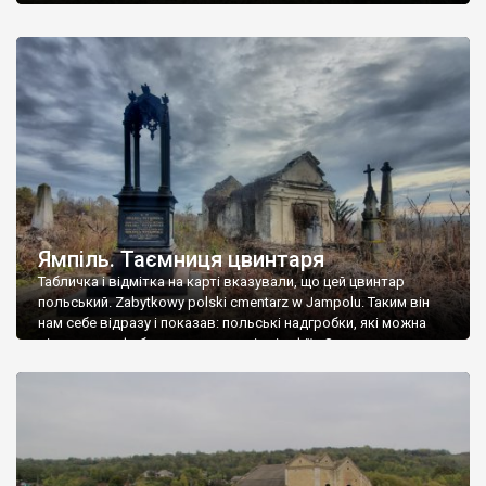
Ямпіль. Таємниця цвинтаря
Табличка і відмітка на карті вказували, що цей цвинтар
польський. Zabytkowy polski cmentarz w Jampolu. Таким він
нам себе відразу і показав: польські надгробки, які можна
віднести до фабричних, польські епітафії… Загалом цвинтар
виявився величезним – порахували площу у GoogleMaps –
виявилося більше семи гектарів. Перше враження про
абсолютну звичайність польського цвинтаря виявилося
оманливим – […]