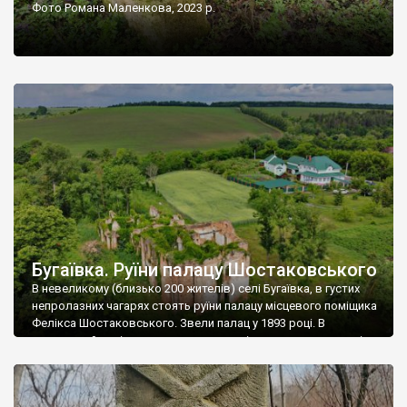
Фото Романа Маленкова, 2023 р.
Бугаївка. Руїни палацу Шостаковського
В невеликому (близько 200 жителів) селі Бугаївка, в густих
непролазних чагарях стоять руїни палацу місцевого поміщика
Фелікса Шостаковського. Звели палац у 1893 році. В
радянський період у ньому спочатку містилася школа, потім
клуб, ще пізніше – гуртожиток. У 60-х роках минулого
століття тут розмістили туберкульозну лікарню. Коли із
палацу виїхала лікарня – ми точно не […]