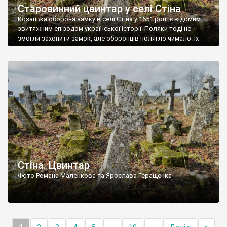
Старовинний цвинтар у селі Стіна
Козацька оборона замку в селі Стіна у 1651 році є відомим
звитяжним епізодом української історії. Поляки тоді не
змогли захопити замок, але оборонців полягло чимало. Їх
поховали на цвинтарі, який тоді називався Замковим. Нині на
місці замку церква із кам’яною огорожею, а цвинтар є. На
ньому чимало хрестів 19 століття, є такі, де епітафії стер […]
Стіна. Цвинтар
Фото Романа Маленкова та Ярослава Геращенка