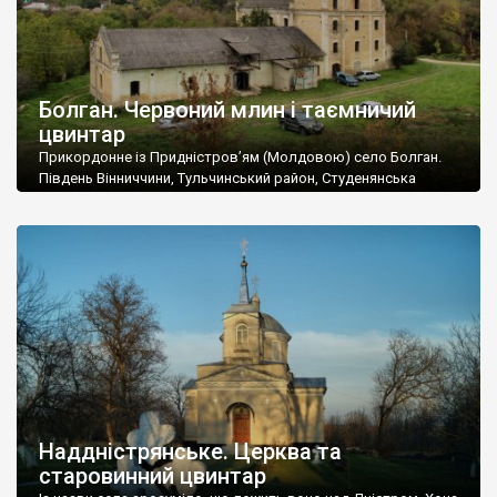
Болган. Червоний млин і таємничий
цвинтар
Прикордонне із Придністров’ям (Молдовою) село Болган.
Південь Вінниччини, Тульчинський район, Студенянська
громада. У селі мешкає близько тисячі осіб. Спочатку ми
дізналися, що у Болгані є величезний захаращений
старовинний цвинтар із кам’яними хрестами. Всі епітафії, які
збереглися, написані кирилицею, церковнослов’янською
мовою. За всіма традиційними ознаками – цвинтар
український. Хрести датуються 19 століттям. У 1924-1940
роках Болган […]
Наддністрянське. Церква та
старовинний цвинтар