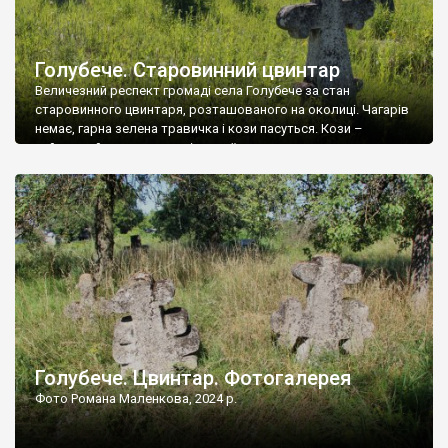
Голубече. Старовинний цвинтар
Величезний респект громаді села Голубече за стан
старовинного цвинтаря, розташованого на околиці. Чагарів
немає, гарна зелена травичка і кози пасуться. Кози –
найкращий регулятор шкідливої, для старих кладовищ,
рослинності. Навесні, коли паростки дерев вкриваються
бруньками, кози ті бруньки обгризають, бо то улюблений
делікатес. На цвинтарі у Голубечому ціла колекція
різноманітних форм хрестів. Село відносно невелике, […]
Голубече. Цвинтар. Фотогалерея
Фото Романа Маленкова, 2024 р.