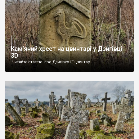
Кам’яний хрест на цвинтарі у Дзигівці
3D
Читайте статтю про Дзигівку і її цвинтар