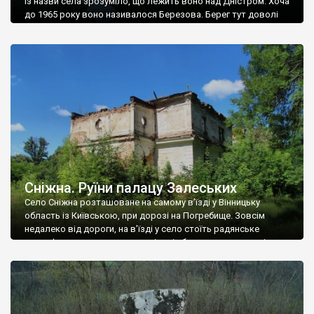
Із назви села зрозуміло, що лежить воно над Дністром. Хоча
до 1965 року воно називалося Березова. Берег тут доволі
високий і крутий, як і майже всюди на Поділлі, але є кілька
грунтових доріг, які збігають аж до самої води – цим
Наддністрянське відрізняється від більшості навколишніх
сіл. У селі є мурована Михайлівська церква. Точної дати […]
Сніжна. Руїни палацу Залеських
Село Сніжна розташоване на самому в’їзді у Вінницьку
область із Київською, при дорозі на Погребище. Зовсім
недалеко від дороги, на в’їзді у село стоїть радянське
рельєфне пано, яке показує жінку і яблуню, а трохи далі, десь
серед дерев, заховалися руїни палацу Залеських. З дороги їх
не видно, але видно дві стареньких колії у траві – […]