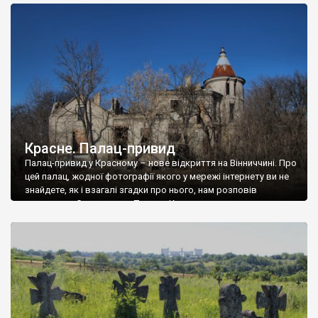
доглянутий, а в іншій суцільна руїна. Руїни палацу Тишкевичів у
Андрушівці, на Вінниччині. Такий стан […]
Красне. Палац-привид
Палац-привид у Красному – нове відкриття на Вінниччині. Про
цей палац, жодної фотографії якого у мережі інтернету ви не
знайдете, як і взагалі згадки про нього, нам розповів
мешканець Самгородка. Палац у Красному вразив не лише
станом руїни і чагарями, які його оточують, але і величчю
навіть у руїні. Можна уявно рекоструювати головний вхід із
[…]