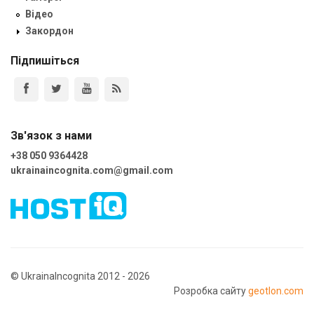
Відео
Закордон
Підпишіться
Зв'язок з нами
+38 050 9364428
ukrainaincognita.com@gmail.com
© UkrainaIncognita 2012 - 2026
Розробка сайту
geotlon.com