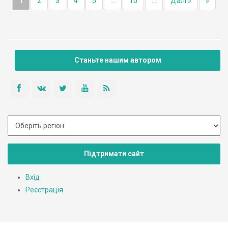
1
2
3
4
5
...
10
...
Далі »
»
Станьте нашим автором
Підтримати сайт
Вхід
Реєстрація