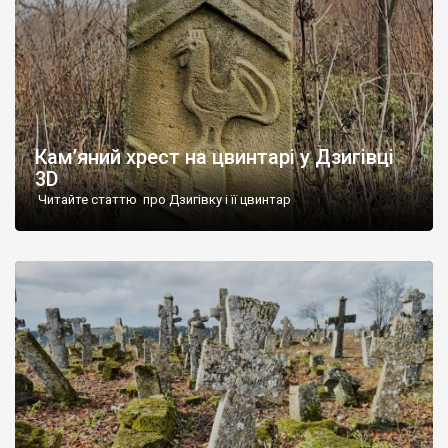
Кам’яний хрест на цвинтарі у Дзигівці
3D
Читайте статтю про Дзигівку і її цвинтар