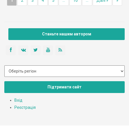
1
2
3
4
5
...
10
...
Далі »
»
Станьте нашим автором
Підтримати сайт
Вхід
Реєстрація