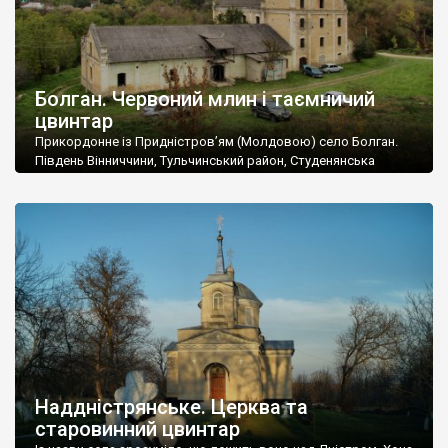
Болган. Червоний млин і таємничий
цвинтар
Прикордонне із Придністров’ям (Молдовою) село Болган.
Південь Вінниччини, Тульчинський район, Студенянська
громада. У селі мешкає близько тисячі осіб. Спочатку ми
дізналися, що у Болгані є величезний захаращений
старовинний цвинтар із кам’яними хрестами. Всі епітафії, які
збереглися, написані кирилицею, церковнослов’янською
мовою. За всіма традиційними ознаками – цвинтар
український. Хрести датуються 19 століттям. У 1924-1940
роках Болган […]
Наддністрянське. Церква та
старовинний цвинтар