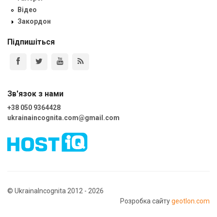
Відео
Закордон
Підпишіться
Зв'язок з нами
+38 050 9364428
ukrainaincognita.com@gmail.com
© UkrainaIncognita 2012 - 2026
Розробка сайту
geotlon.com