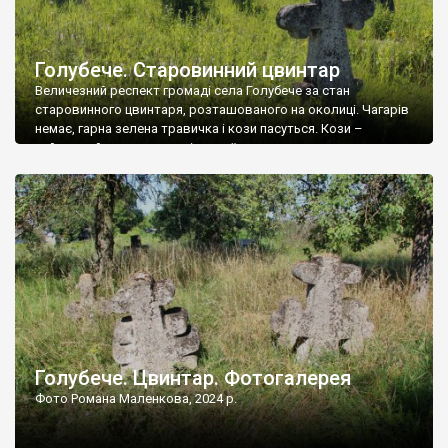
Голубече. Старовинний цвинтар
Величезний респект громаді села Голубече за стан
старовинного цвинтаря, розташованого на околиці. Чагарів
немає, гарна зелена травичка і кози пасуться. Кози –
найкращий регулятор шкідливої, для старих кладовищ,
рослинності. Навесні, коли паростки дерев вкриваються
бруньками, кози ті бруньки обгризають, бо то улюблений
делікатес. На цвинтарі у Голубечому ціла колекція
різноманітних форм хрестів. Село відносно невелике, […]
Голубече. Цвинтар. Фотогалерея
Фото Романа Маленкова, 2024 р.