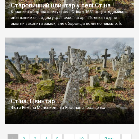
Старовинний цвинтар у селі Стіна
Козацька оборона замку в селі Стіна у 1651 році є відомим
звитяжним епізодом української історії. Поляки тоді не
змогли захопити замок, але оборонців полягло чимало. Їх
поховали на цвинтарі, який тоді називався Замковим. Нині на
місці замку церква із кам’яною огорожею, а цвинтар є. На
ньому чимало хрестів 19 століття, є такі, де епітафії стер […]
Стіна. Цвинтар
Фото Романа Маленкова та Ярослава Геращенка