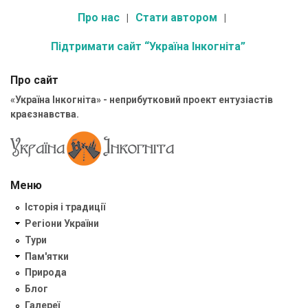
Про нас
Стати автором
Підтримати сайт “Україна Інкогніта”
Про сайт
«Україна Інкогніта» - неприбутковий проект ентузіастів
краєзнавства.
Меню
Історія і традиції
Регіони України
Тури
Пам'ятки
Природа
Блог
Галереї