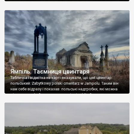
Ямпіль. Таємниця цвинтаря
Табличка і відмітка на карті вказували, що цей цвинтар
польський. Zabytkowy polski cmentarz w Jampolu. Таким він
нам себе відразу і показав: польські надгробки, які можна
віднести до фабричних, польські епітафії… Загалом цвинтар
виявився величезним – порахували площу у GoogleMaps –
виявилося більше семи гектарів. Перше враження про
абсолютну звичайність польського цвинтаря виявилося
оманливим – […]