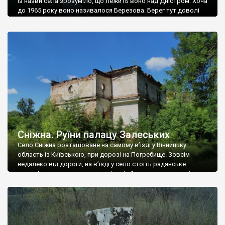
Із назви села зрозуміло, що лежить воно над Дністром. Хоча
до 1965 року воно називалося Березова. Берег тут доволі
високий і крутий, як і майже всюди на Поділлі, але є кілька
грунтових доріг, які збігають аж до самої води – цим
Наддністрянське відрізняється від більшості навколишніх
сіл. У селі є мурована Михайлівська церква. Точної дати […]
Сніжна. Руїни палацу Залеських
Село Сніжна розташоване на самому в’їзді у Вінницьку
область із Київською, при дорозі на Погребище. Зовсім
недалеко від дороги, на в’їзді у село стоїть радянське
рельєфне пано, яке показує жінку і яблуню, а трохи далі, десь
серед дерев, заховалися руїни палацу Залеських. З дороги їх
не видно, але видно дві стареньких колії у траві – […]