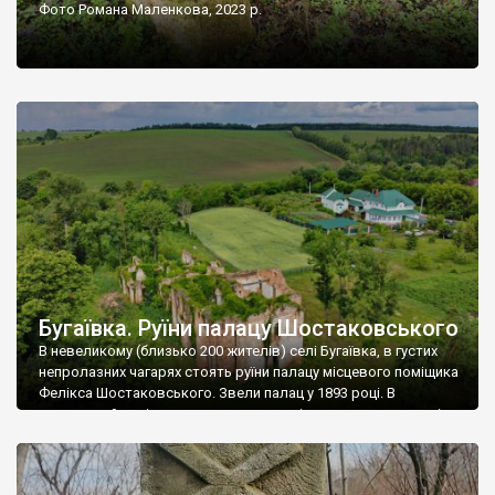
Фото Романа Маленкова, 2023 р.
Бугаївка. Руїни палацу Шостаковського
В невеликому (близько 200 жителів) селі Бугаївка, в густих
непролазних чагарях стоять руїни палацу місцевого поміщика
Фелікса Шостаковського. Звели палац у 1893 році. В
радянський період у ньому спочатку містилася школа, потім
клуб, ще пізніше – гуртожиток. У 60-х роках минулого
століття тут розмістили туберкульозну лікарню. Коли із
палацу виїхала лікарня – ми точно не […]