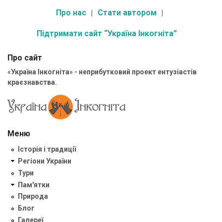
Про нас
Стати автором
Підтримати сайт “Україна Інкогніта”
Про сайт
«Україна Інкогніта» - неприбутковий проект ентузіастів
краєзнавства.
Меню
Історія і традиції
Регіони України
Тури
Пам'ятки
Природа
Блог
Галереї