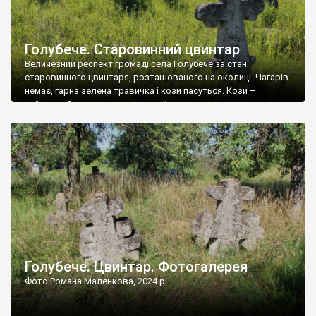
Голубече. Старовинний цвинтар
Величезний респект громаді села Голубече за стан
старовинного цвинтаря, розташованого на околиці. Чагарів
немає, гарна зелена травичка і кози пасуться. Кози –
найкращий регулятор шкідливої, для старих кладовищ,
рослинності. Навесні, коли паростки дерев вкриваються
бруньками, кози ті бруньки обгризають, бо то улюблений
делікатес. На цвинтарі у Голубечому ціла колекція
різноманітних форм хрестів. Село відносно невелике, […]
Голубече. Цвинтар. Фотогалерея
Фото Романа Маленкова, 2024 р.