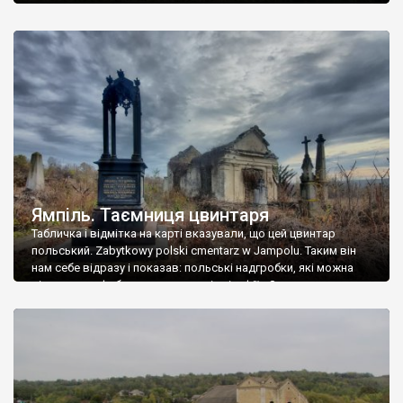
Ямпіль. Таємниця цвинтаря
Табличка і відмітка на карті вказували, що цей цвинтар
польський. Zabytkowy polski cmentarz w Jampolu. Таким він
нам себе відразу і показав: польські надгробки, які можна
віднести до фабричних, польські епітафії… Загалом цвинтар
виявився величезним – порахували площу у GoogleMaps –
виявилося більше семи гектарів. Перше враження про
абсолютну звичайність польського цвинтаря виявилося
оманливим – […]