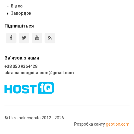
Відео
Закордон
Підпишіться
Зв'язок з нами
+38 050 9364428
ukrainaincognita.com@gmail.com
© UkrainaIncognita 2012 - 2026
Розробка сайту
geotlon.com