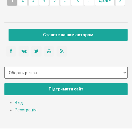
1
2
3
4
5
...
10
...
Далі »
»
Станьте нашим автором
Підтримати сайт
Вхід
Реєстрація