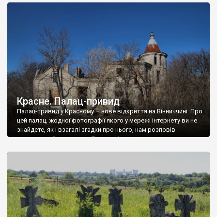
доглянутий, а в іншій суцільна руїна. Руїни палацу Тишкевичів у
Андрушівці, на Вінниччині. Такий стан […]
Красне. Палац-привид
Палац-привид у Красному – нове відкриття на Вінниччині. Про
цей палац, жодної фотографії якого у мережі інтернету ви не
знайдете, як і взагалі згадки про нього, нам розповів
мешканець Самгородка. Палац у Красному вразив не лише
станом руїни і чагарями, які його оточують, але і величчю
навіть у руїні. Можна уявно рекоструювати головний вхід із
[…]