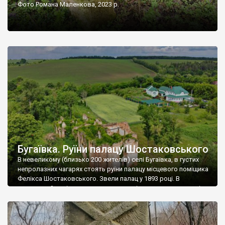
Фото Романа Маленкова, 2023 р.
Бугаївка. Руїни палацу Шостаковського
В невеликому (близько 200 жителів) селі Бугаївка, в густих
непролазних чагарях стоять руїни палацу місцевого поміщика
Фелікса Шостаковського. Звели палац у 1893 році. В
радянський період у ньому спочатку містилася школа, потім
клуб, ще пізніше – гуртожиток. У 60-х роках минулого
століття тут розмістили туберкульозну лікарню. Коли із
палацу виїхала лікарня – ми точно не […]