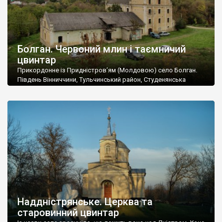
Болган. Червоний млин і таємничий
цвинтар
Прикордонне із Придністров’ям (Молдовою) село Болган.
Південь Вінниччини, Тульчинський район, Студенянська
громада. У селі мешкає близько тисячі осіб. Спочатку ми
дізналися, що у Болгані є величезний захаращений
старовинний цвинтар із кам’яними хрестами. Всі епітафії, які
збереглися, написані кирилицею, церковнослов’янською
мовою. За всіма традиційними ознаками – цвинтар
український. Хрести датуються 19 століттям. У 1924-1940
роках Болган […]
Наддністрянське. Церква та
старовинний цвинтар