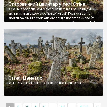
Старовинний цвинтар у селі Стіна
Козацька оборона замку в селі Стіна у 1651 році є відомим
звитяжним епізодом української історії. Поляки тоді не
змогли захопити замок, але оборонців полягло чимало. Їх
поховали на цвинтарі, який тоді називався Замковим. Нині на
місці замку церква із кам’яною огорожею, а цвинтар є. На
ньому чимало хрестів 19 століття, є такі, де епітафії стер […]
Стіна. Цвинтар
Фото Романа Маленкова та Ярослава Геращенка