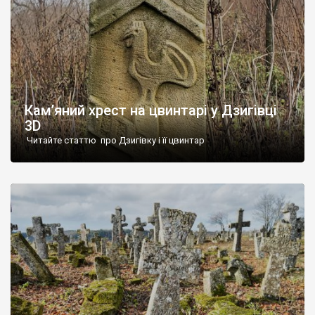
Кам’яний хрест на цвинтарі у Дзигівці
3D
Читайте статтю про Дзигівку і її цвинтар