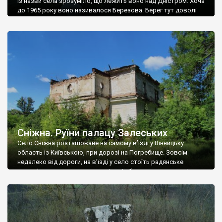
Із назви села зрозуміло, що лежить воно над Дністром. Хоча
до 1965 року воно називалося Березова. Берег тут доволі
високий і крутий, як і майже всюди на Поділлі, але є кілька
грунтових доріг, які збігають аж до самої води – цим
Наддністрянське відрізняється від більшості навколишніх
сіл. У селі є мурована Михайлівська церква. Точної дати […]
Сніжна. Руїни палацу Залеських
Село Сніжна розташоване на самому в’їзді у Вінницьку
область із Київською, при дорозі на Погребище. Зовсім
недалеко від дороги, на в’їзді у село стоїть радянське
рельєфне пано, яке показує жінку і яблуню, а трохи далі, десь
серед дерев, заховалися руїни палацу Залеських. З дороги їх
не видно, але видно дві стареньких колії у траві – […]