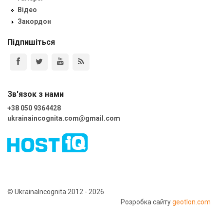
Відео
Закордон
Підпишіться
Зв'язок з нами
+38 050 9364428
ukrainaincognita.com@gmail.com
© UkrainaIncognita 2012 - 2026
Розробка сайту
geotlon.com