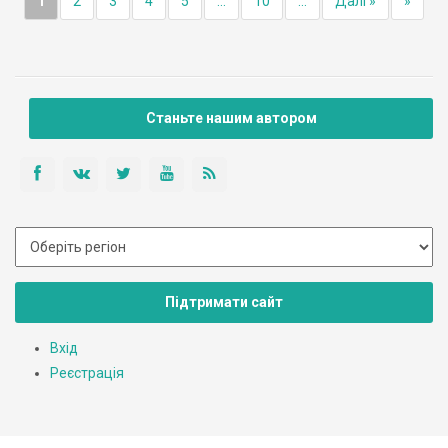
1
2
3
4
5
...
10
...
Далі »
»
Станьте нашим автором
Підтримати сайт
Вхід
Реєстрація