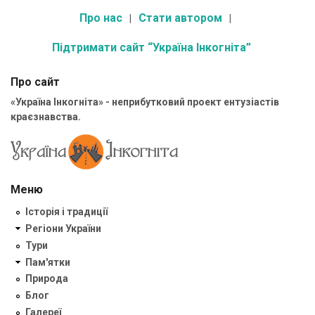
Про нас
Стати автором
Підтримати сайт “Україна Інкогніта”
Про сайт
«Україна Інкогніта» - неприбутковий проект ентузіастів
краєзнавства.
Меню
Історія і традиції
Регіони України
Тури
Пам'ятки
Природа
Блог
Галереї