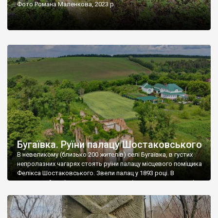
Фото Романа Маленкова, 2023 р.
Бугаївка. Руїни палацу Шостаковського
В невеликому (близько 200 жителів) селі Бугаївка, в густих
непролазних чагарях стоять руїни палацу місцевого поміщика
Фелікса Шостаковського. Звели палац у 1893 році. В
радянський період у ньому спочатку містилася школа, потім
клуб, ще пізніше – гуртожиток. У 60-х роках минулого
століття тут розмістили туберкульозну лікарню. Коли із
палацу виїхала лікарня – ми точно не […]