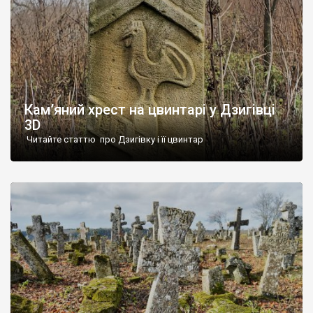
Кам’яний хрест на цвинтарі у Дзигівці
3D
Читайте статтю про Дзигівку і її цвинтар