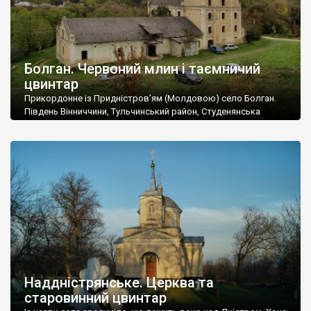
Болган. Червоний млин і таємничий
цвинтар
Прикордонне із Придністров’ям (Молдовою) село Болган.
Південь Вінниччини, Тульчинський район, Студенянська
громада. У селі мешкає близько тисячі осіб. Спочатку ми
дізналися, що у Болгані є величезний захаращений
старовинний цвинтар із кам’яними хрестами. Всі епітафії, які
збереглися, написані кирилицею, церковнослов’янською
мовою. За всіма традиційними ознаками – цвинтар
український. Хрести датуються 19 століттям. У 1924-1940
роках Болган […]
Наддністрянське. Церква та
старовинний цвинтар