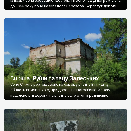
Із назви села зрозуміло, що лежить воно над Дністром. Хоча
до 1965 року воно називалося Березова. Берег тут доволі
високий і крутий, як і майже всюди на Поділлі, але є кілька
грунтових доріг, які збігають аж до самої води – цим
Наддністрянське відрізняється від більшості навколишніх
сіл. У селі є мурована Михайлівська церква. Точної дати […]
Сніжна. Руїни палацу Залеських
Село Сніжна розташоване на самому в’їзді у Вінницьку
область із Київською, при дорозі на Погребище. Зовсім
недалеко від дороги, на в’їзді у село стоїть радянське
рельєфне пано, яке показує жінку і яблуню, а трохи далі, десь
серед дерев, заховалися руїни палацу Залеських. З дороги їх
не видно, але видно дві стареньких колії у траві – […]