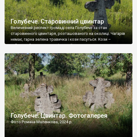
Голубече. Старовинний цвинтар
Величезний респект громаді села Голубече за стан
старовинного цвинтаря, розташованого на околиці. Чагарів
немає, гарна зелена травичка і кози пасуться. Кози –
найкращий регулятор шкідливої, для старих кладовищ,
рослинності. Навесні, коли паростки дерев вкриваються
бруньками, кози ті бруньки обгризають, бо то улюблений
делікатес. На цвинтарі у Голубечому ціла колекція
різноманітних форм хрестів. Село відносно невелике, […]
Голубече. Цвинтар. Фотогалерея
Фото Романа Маленкова, 2024 р.