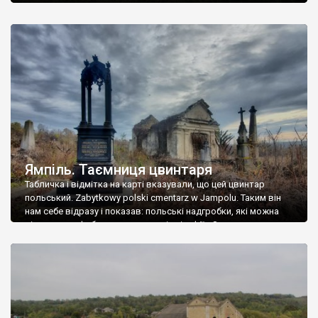
Ямпіль. Таємниця цвинтаря
Табличка і відмітка на карті вказували, що цей цвинтар
польський. Zabytkowy polski cmentarz w Jampolu. Таким він
нам себе відразу і показав: польські надгробки, які можна
віднести до фабричних, польські епітафії… Загалом цвинтар
виявився величезним – порахували площу у GoogleMaps –
виявилося більше семи гектарів. Перше враження про
абсолютну звичайність польського цвинтаря виявилося
оманливим – […]