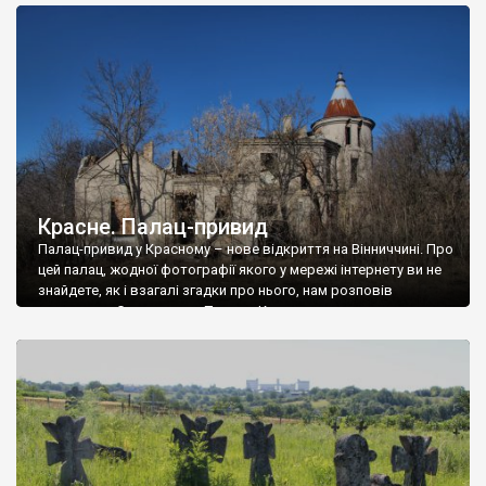
доглянутий, а в іншій суцільна руїна. Руїни палацу Тишкевичів у
Андрушівці, на Вінниччині. Такий стан […]
Красне. Палац-привид
Палац-привид у Красному – нове відкриття на Вінниччині. Про
цей палац, жодної фотографії якого у мережі інтернету ви не
знайдете, як і взагалі згадки про нього, нам розповів
мешканець Самгородка. Палац у Красному вразив не лише
станом руїни і чагарями, які його оточують, але і величчю
навіть у руїні. Можна уявно рекоструювати головний вхід із
[…]