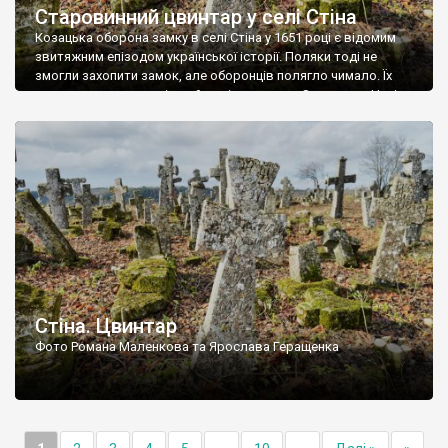
Старовинний цвинтар у селі Стіна
Козацька оборона замку в селі Стіна у 1651 році є відомим
звитяжним епізодом української історії. Поляки тоді не
змогли захопити замок, але оборонців полягло чимало. Їх
поховали на цвинтарі, який тоді називався Замковим. Нині на
місці замку церква із кам’яною огорожею, а цвинтар є. На
ньому чимало хрестів 19 століття, є такі, де епітафії стер […]
Стіна. Цвинтар
Фото Романа Маленкова та Ярослава Геращенка