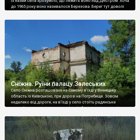
Із назви села зрозуміло, що лежить воно над Дністром. Хоча
до 1965 року воно називалося Березова. Берег тут доволі
високий і крутий, як і майже всюди на Поділлі, але є кілька
грунтових доріг, які збігають аж до самої води – цим
Наддністрянське відрізняється від більшості навколишніх
сіл. У селі є мурована Михайлівська церква. Точної дати […]
Сніжна. Руїни палацу Залеських
Село Сніжна розташоване на самому в’їзді у Вінницьку
область із Київською, при дорозі на Погребище. Зовсім
недалеко від дороги, на в’їзді у село стоїть радянське
рельєфне пано, яке показує жінку і яблуню, а трохи далі, десь
серед дерев, заховалися руїни палацу Залеських. З дороги їх
не видно, але видно дві стареньких колії у траві – […]