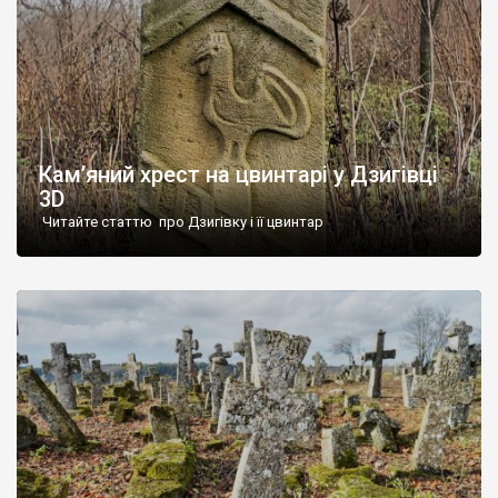
Кам’яний хрест на цвинтарі у Дзигівці
3D
Читайте статтю про Дзигівку і її цвинтар