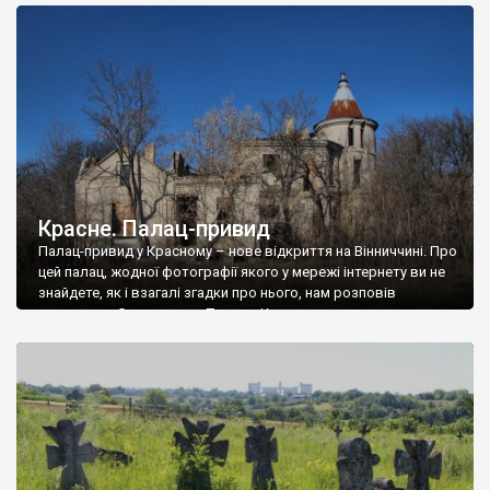
доглянутий, а в іншій суцільна руїна. Руїни палацу Тишкевичів у
Андрушівці, на Вінниччині. Такий стан […]
Красне. Палац-привид
Палац-привид у Красному – нове відкриття на Вінниччині. Про
цей палац, жодної фотографії якого у мережі інтернету ви не
знайдете, як і взагалі згадки про нього, нам розповів
мешканець Самгородка. Палац у Красному вразив не лише
станом руїни і чагарями, які його оточують, але і величчю
навіть у руїні. Можна уявно рекоструювати головний вхід із
[…]