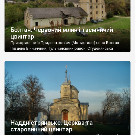
Болган. Червоний млин і таємничий
цвинтар
Прикордонне із Придністров’ям (Молдовою) село Болган.
Південь Вінниччини, Тульчинський район, Студенянська
громада. У селі мешкає близько тисячі осіб. Спочатку ми
дізналися, що у Болгані є величезний захаращений
старовинний цвинтар із кам’яними хрестами. Всі епітафії, які
збереглися, написані кирилицею, церковнослов’янською
мовою. За всіма традиційними ознаками – цвинтар
український. Хрести датуються 19 століттям. У 1924-1940
роках Болган […]
Наддністрянське. Церква та
старовинний цвинтар