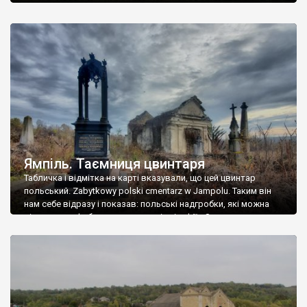
Ямпіль. Таємниця цвинтаря
Табличка і відмітка на карті вказували, що цей цвинтар
польський. Zabytkowy polski cmentarz w Jampolu. Таким він
нам себе відразу і показав: польські надгробки, які можна
віднести до фабричних, польські епітафії… Загалом цвинтар
виявився величезним – порахували площу у GoogleMaps –
виявилося більше семи гектарів. Перше враження про
абсолютну звичайність польського цвинтаря виявилося
оманливим – […]