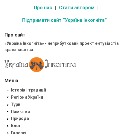
Про нас
Стати автором
Підтримати сайт “Україна Інкогніта”
Про сайт
«Україна Інкогніта» - неприбутковий проект ентузіастів
краєзнавства.
Меню
Історія і традиції
Регіони України
Тури
Пам'ятки
Природа
Блог
Галереї