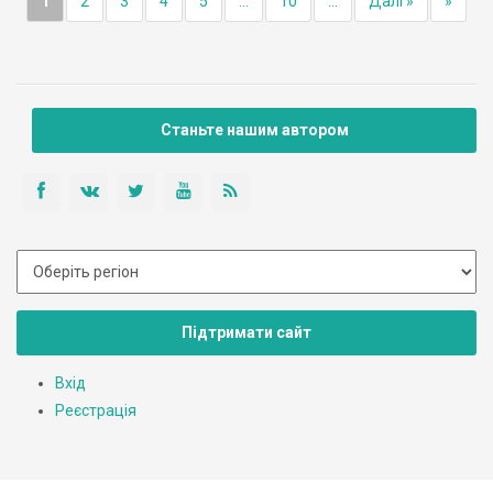
1
2
3
4
5
...
10
...
Далі »
»
Станьте нашим автором
Підтримати сайт
Вхід
Реєстрація