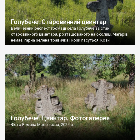
Голубече. Старовинний цвинтар
Величезний респект громаді села Голубече за стан
старовинного цвинтаря, розташованого на околиці. Чагарів
немає, гарна зелена травичка і кози пасуться. Кози –
найкращий регулятор шкідливої, для старих кладовищ,
рослинності. Навесні, коли паростки дерев вкриваються
бруньками, кози ті бруньки обгризають, бо то улюблений
делікатес. На цвинтарі у Голубечому ціла колекція
різноманітних форм хрестів. Село відносно невелике, […]
Голубече. Цвинтар. Фотогалерея
Фото Романа Маленкова, 2024 р.