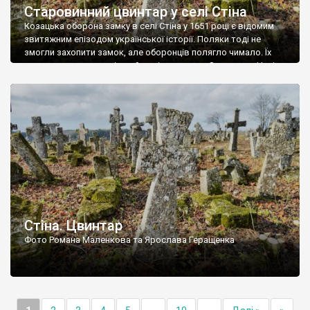
Старовинний цвинтар у селі Стіна
Козацька оборона замку в селі Стіна у 1651 році є відомим
звитяжним епізодом української історії. Поляки тоді не
змогли захопити замок, але оборонців полягло чимало. Їх
поховали на цвинтарі, який тоді називався Замковим. Нині на
місці замку церква із кам’яною огорожею, а цвинтар є. На
ньому чимало хрестів 19 століття, є такі, де епітафії стер […]
Стіна. Цвинтар
Фото Романа Маленкова та Ярослава Геращенка