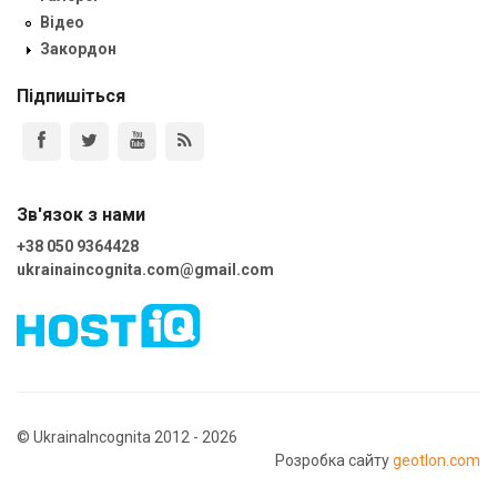
Відео
Закордон
Підпишіться
Зв'язок з нами
+38 050 9364428
ukrainaincognita.com@gmail.com
© UkrainaIncognita 2012 - 2026
Розробка сайту
geotlon.com