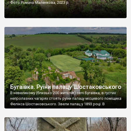
Фото Романа Маленкова, 2023 р.
Бугаївка. Руїни палацу Шостаковського
В невеликому (близько 200 жителів) селі Бугаївка, в густих
непролазних чагарях стоять руїни палацу місцевого поміщика
Фелікса Шостаковського. Звели палац у 1893 році. В
радянський період у ньому спочатку містилася школа, потім
клуб, ще пізніше – гуртожиток. У 60-х роках минулого
століття тут розмістили туберкульозну лікарню. Коли із
палацу виїхала лікарня – ми точно не […]