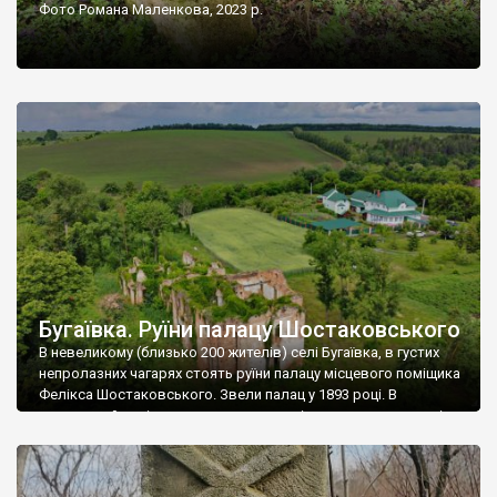
Фото Романа Маленкова, 2023 р.
Бугаївка. Руїни палацу Шостаковського
В невеликому (близько 200 жителів) селі Бугаївка, в густих
непролазних чагарях стоять руїни палацу місцевого поміщика
Фелікса Шостаковського. Звели палац у 1893 році. В
радянський період у ньому спочатку містилася школа, потім
клуб, ще пізніше – гуртожиток. У 60-х роках минулого
століття тут розмістили туберкульозну лікарню. Коли із
палацу виїхала лікарня – ми точно не […]