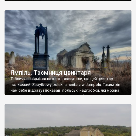
Ямпіль. Таємниця цвинтаря
Табличка і відмітка на карті вказували, що цей цвинтар
польський. Zabytkowy polski cmentarz w Jampolu. Таким він
нам себе відразу і показав: польські надгробки, які можна
віднести до фабричних, польські епітафії… Загалом цвинтар
виявився величезним – порахували площу у GoogleMaps –
виявилося більше семи гектарів. Перше враження про
абсолютну звичайність польського цвинтаря виявилося
оманливим – […]