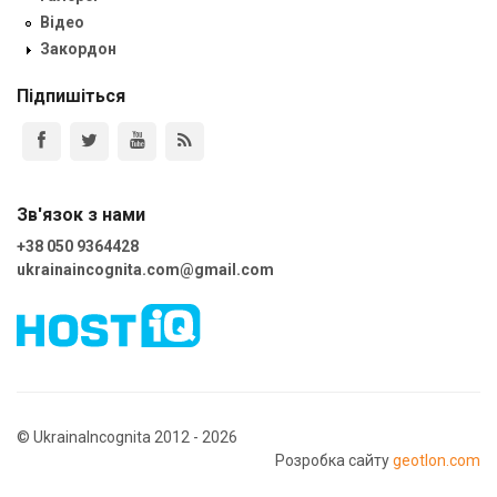
Відео
Закордон
Підпишіться
Зв'язок з нами
+38 050 9364428
ukrainaincognita.com@gmail.com
© UkrainaIncognita 2012 - 2026
Розробка сайту
geotlon.com