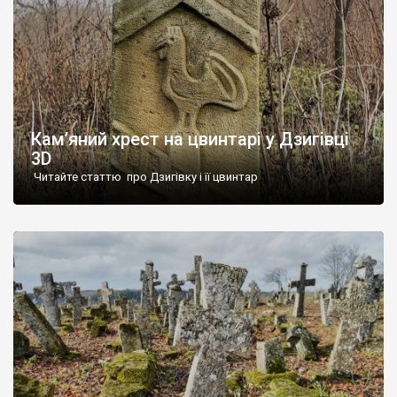
Кам’яний хрест на цвинтарі у Дзигівці
3D
Читайте статтю про Дзигівку і її цвинтар