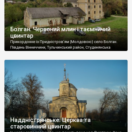
Болган. Червоний млин і таємничий
цвинтар
Прикордонне із Придністров’ям (Молдовою) село Болган.
Південь Вінниччини, Тульчинський район, Студенянська
громада. У селі мешкає близько тисячі осіб. Спочатку ми
дізналися, що у Болгані є величезний захаращений
старовинний цвинтар із кам’яними хрестами. Всі епітафії, які
збереглися, написані кирилицею, церковнослов’янською
мовою. За всіма традиційними ознаками – цвинтар
український. Хрести датуються 19 століттям. У 1924-1940
роках Болган […]
Наддністрянське. Церква та
старовинний цвинтар