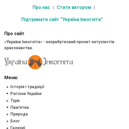
Про нас
Стати автором
Підтримати сайт “Україна Інкогніта”
Про сайт
«Україна Інкогніта» - неприбутковий проект ентузіастів
краєзнавства.
Меню
Історія і традиції
Регіони України
Тури
Пам'ятки
Природа
Блог
Галереї