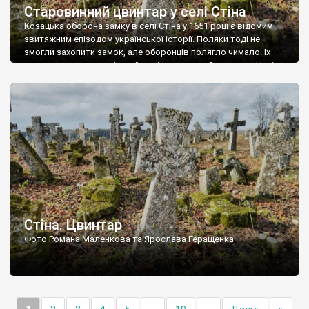
Старовинний цвинтар у селі Стіна
Козацька оборона замку в селі Стіна у 1651 році є відомим
звитяжним епізодом української історії. Поляки тоді не
змогли захопити замок, але оборонців полягло чимало. Їх
поховали на цвинтарі, який тоді називався Замковим. Нині на
місці замку церква із кам’яною огорожею, а цвинтар є. На
ньому чимало хрестів 19 століття, є такі, де епітафії стер […]
Стіна. Цвинтар
Фото Романа Маленкова та Ярослава Геращенка