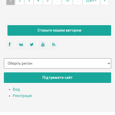
1
2
3
4
5
...
10
...
Далі »
»
Станьте нашим автором
Підтримати сайт
Вхід
Реєстрація