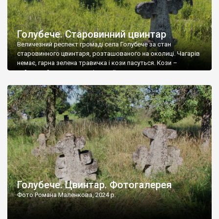
Голубече. Старовинний цвинтар
Величезний респект громаді села Голубече за стан
старовинного цвинтаря, розташованого на околиці. Чагарів
немає, гарна зелена травичка і кози пасуться. Кози –
найкращий регулятор шкідливої, для старих кладовищ,
рослинності. Навесні, коли паростки дерев вкриваються
бруньками, кози ті бруньки обгризають, бо то улюблений
делікатес. На цвинтарі у Голубечому ціла колекція
різноманітних форм хрестів. Село відносно невелике, […]
Голубече. Цвинтар. Фотогалерея
Фото Романа Маленкова, 2024 р.