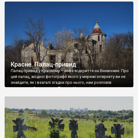
доглянутий, а в іншій суцільна руїна. Руїни палацу Тишкевичів у
Андрушівці, на Вінниччині. Такий стан […]
Красне. Палац-привид
Палац-привид у Красному – нове відкриття на Вінниччині. Про
цей палац, жодної фотографії якого у мережі інтернету ви не
знайдете, як і взагалі згадки про нього, нам розповів
мешканець Самгородка. Палац у Красному вразив не лише
станом руїни і чагарями, які його оточують, але і величчю
навіть у руїні. Можна уявно рекоструювати головний вхід із
[…]