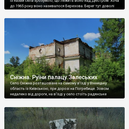
Із назви села зрозуміло, що лежить воно над Дністром. Хоча
до 1965 року воно називалося Березова. Берег тут доволі
високий і крутий, як і майже всюди на Поділлі, але є кілька
грунтових доріг, які збігають аж до самої води – цим
Наддністрянське відрізняється від більшості навколишніх
сіл. У селі є мурована Михайлівська церква. Точної дати […]
Сніжна. Руїни палацу Залеських
Село Сніжна розташоване на самому в’їзді у Вінницьку
область із Київською, при дорозі на Погребище. Зовсім
недалеко від дороги, на в’їзді у село стоїть радянське
рельєфне пано, яке показує жінку і яблуню, а трохи далі, десь
серед дерев, заховалися руїни палацу Залеських. З дороги їх
не видно, але видно дві стареньких колії у траві – […]