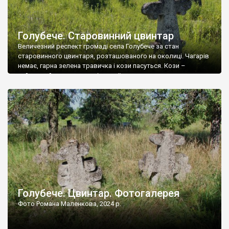
Голубече. Старовинний цвинтар
Величезний респект громаді села Голубече за стан
старовинного цвинтаря, розташованого на околиці. Чагарів
немає, гарна зелена травичка і кози пасуться. Кози –
найкращий регулятор шкідливої, для старих кладовищ,
рослинності. Навесні, коли паростки дерев вкриваються
бруньками, кози ті бруньки обгризають, бо то улюблений
делікатес. На цвинтарі у Голубечому ціла колекція
різноманітних форм хрестів. Село відносно невелике, […]
Голубече. Цвинтар. Фотогалерея
Фото Романа Маленкова, 2024 р.