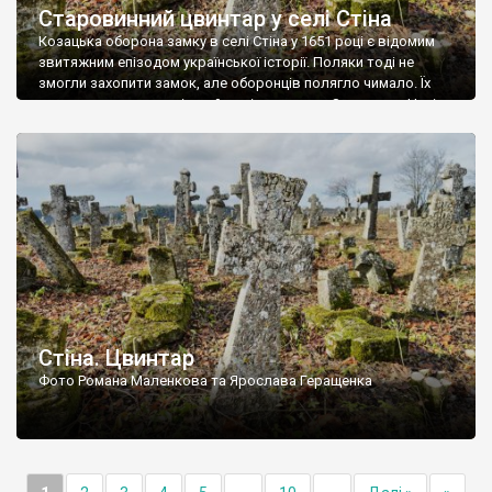
Старовинний цвинтар у селі Стіна
Козацька оборона замку в селі Стіна у 1651 році є відомим
звитяжним епізодом української історії. Поляки тоді не
змогли захопити замок, але оборонців полягло чимало. Їх
поховали на цвинтарі, який тоді називався Замковим. Нині на
місці замку церква із кам’яною огорожею, а цвинтар є. На
ньому чимало хрестів 19 століття, є такі, де епітафії стер […]
Стіна. Цвинтар
Фото Романа Маленкова та Ярослава Геращенка