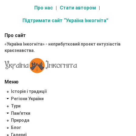
Про нас
Стати автором
Підтримати сайт “Україна Інкогніта”
Про сайт
«Україна Інкогніта» - неприбутковий проект ентузіастів
краєзнавства.
Меню
Історія і традиції
Регіони України
Тури
Пам'ятки
Природа
Блог
Галереї