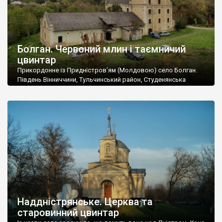
Болган. Червоний млин і таємничий
цвинтар
Прикордонне із Придністров’ям (Молдовою) село Болган.
Південь Вінниччини, Тульчинський район, Студенянська
громада. У селі мешкає близько тисячі осіб. Спочатку ми
дізналися, що у Болгані є величезний захаращений
старовинний цвинтар із кам’яними хрестами. Всі епітафії, які
збереглися, написані кирилицею, церковнослов’янською
мовою. За всіма традиційними ознаками – цвинтар
український. Хрести датуються 19 століттям. У 1924-1940
роках Болган […]
Наддністрянське. Церква та
старовинний цвинтар