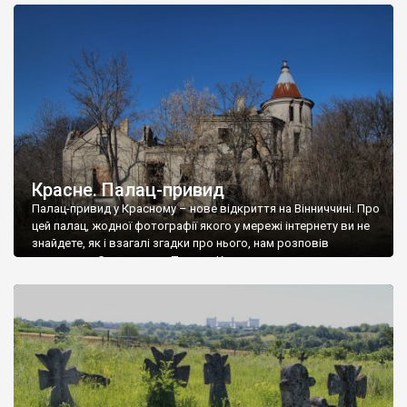
доглянутий, а в іншій суцільна руїна. Руїни палацу Тишкевичів у
Андрушівці, на Вінниччині. Такий стан […]
Красне. Палац-привид
Палац-привид у Красному – нове відкриття на Вінниччині. Про
цей палац, жодної фотографії якого у мережі інтернету ви не
знайдете, як і взагалі згадки про нього, нам розповів
мешканець Самгородка. Палац у Красному вразив не лише
станом руїни і чагарями, які його оточують, але і величчю
навіть у руїні. Можна уявно рекоструювати головний вхід із
[…]