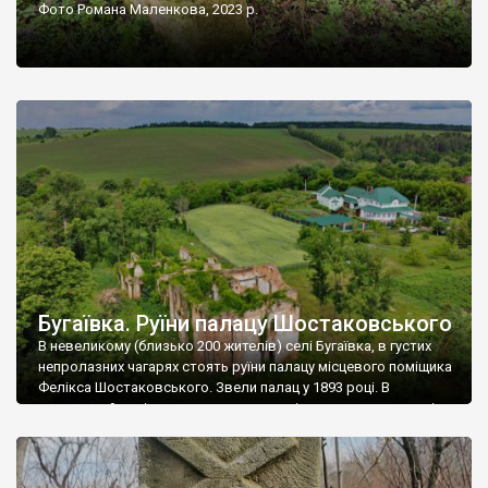
Фото Романа Маленкова, 2023 р.
Бугаївка. Руїни палацу Шостаковського
В невеликому (близько 200 жителів) селі Бугаївка, в густих
непролазних чагарях стоять руїни палацу місцевого поміщика
Фелікса Шостаковського. Звели палац у 1893 році. В
радянський період у ньому спочатку містилася школа, потім
клуб, ще пізніше – гуртожиток. У 60-х роках минулого
століття тут розмістили туберкульозну лікарню. Коли із
палацу виїхала лікарня – ми точно не […]