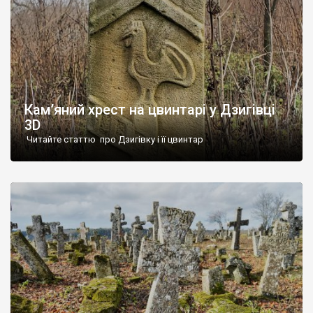
Кам’яний хрест на цвинтарі у Дзигівці
3D
Читайте статтю про Дзигівку і її цвинтар