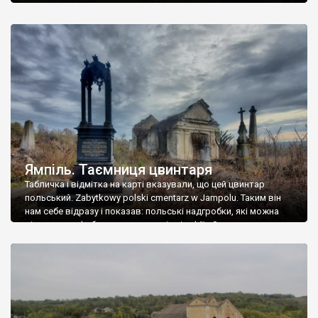
Ямпіль. Таємниця цвинтаря
Табличка і відмітка на карті вказували, що цей цвинтар
польський. Zabytkowy polski cmentarz w Jampolu. Таким він
нам себе відразу і показав: польські надгробки, які можна
віднести до фабричних, польські епітафії… Загалом цвинтар
виявився величезним – порахували площу у GoogleMaps –
виявилося більше семи гектарів. Перше враження про
абсолютну звичайність польського цвинтаря виявилося
оманливим – […]