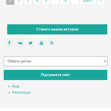
1
2
3
4
5
...
10
...
Далі »
»
Станьте нашим автором
Підтримати сайт
Вхід
Реєстрація