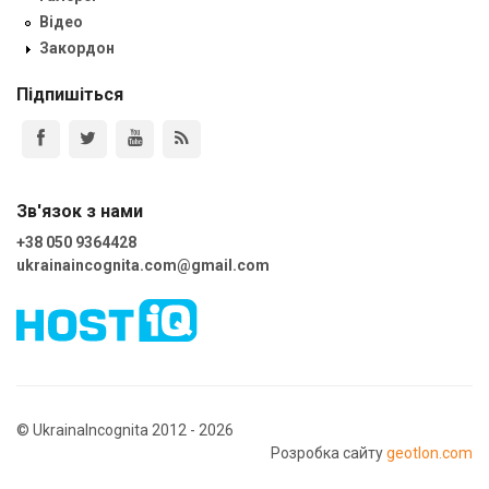
Відео
Закордон
Підпишіться
Зв'язок з нами
+38 050 9364428
ukrainaincognita.com@gmail.com
© UkrainaIncognita 2012 - 2026
Розробка сайту
geotlon.com