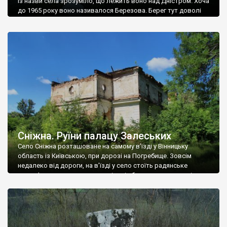
Із назви села зрозуміло, що лежить воно над Дністром. Хоча
до 1965 року воно називалося Березова. Берег тут доволі
високий і крутий, як і майже всюди на Поділлі, але є кілька
грунтових доріг, які збігають аж до самої води – цим
Наддністрянське відрізняється від більшості навколишніх
сіл. У селі є мурована Михайлівська церква. Точної дати […]
Сніжна. Руїни палацу Залеських
Село Сніжна розташоване на самому в’їзді у Вінницьку
область із Київською, при дорозі на Погребище. Зовсім
недалеко від дороги, на в’їзді у село стоїть радянське
рельєфне пано, яке показує жінку і яблуню, а трохи далі, десь
серед дерев, заховалися руїни палацу Залеських. З дороги їх
не видно, але видно дві стареньких колії у траві – […]