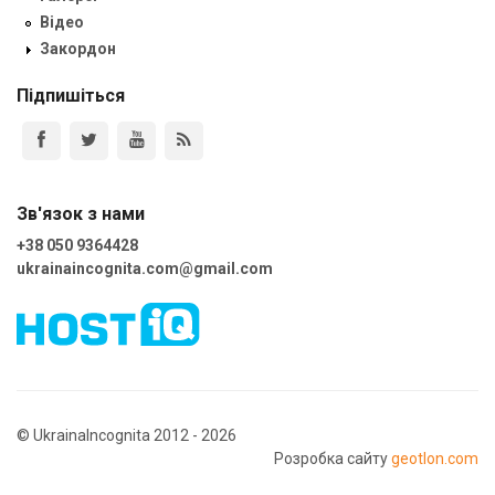
Відео
Закордон
Підпишіться
Зв'язок з нами
+38 050 9364428
ukrainaincognita.com@gmail.com
© UkrainaIncognita 2012 - 2026
Розробка сайту
geotlon.com