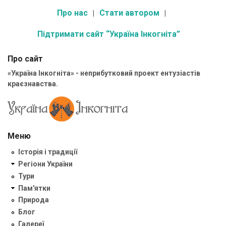
Про нас
Стати автором
Підтримати сайт “Україна Інкогніта”
Про сайт
«Україна Інкогніта» - неприбутковий проект ентузіастів
краєзнавства.
Меню
Історія і традиції
Регіони України
Тури
Пам'ятки
Природа
Блог
Галереї