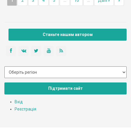
1
2
3
4
5
...
10
...
Далі »
»
Станьте нашим автором
Підтримати сайт
Вхід
Реєстрація