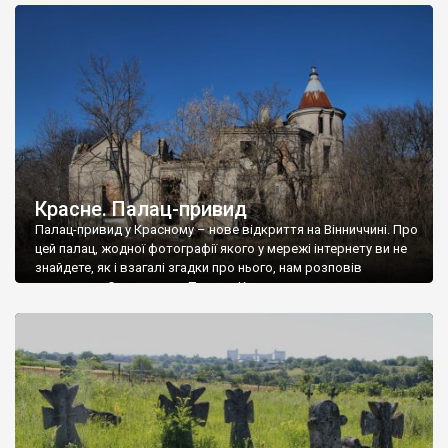
доглянутий, а в іншій суцільна руїна. Руїни палацу Тишкевичів у
Андрушівці, на Вінниччині. Такий стан […]
Красне. Палац-привид
Палац-привид у Красному – нове відкриття на Вінниччині. Про
цей палац, жодної фотографії якого у мережі інтернету ви не
знайдете, як і взагалі згадки про нього, нам розповів
мешканець Самгородка. Палац у Красному вразив не лише
станом руїни і чагарями, які його оточують, але і величчю
навіть у руїні. Можна уявно рекоструювати головний вхід із
[…]