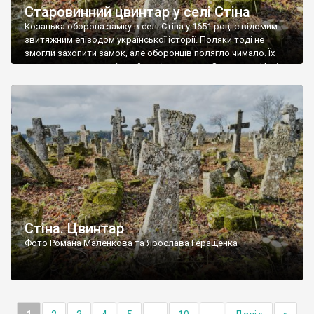
Старовинний цвинтар у селі Стіна
Козацька оборона замку в селі Стіна у 1651 році є відомим
звитяжним епізодом української історії. Поляки тоді не
змогли захопити замок, але оборонців полягло чимало. Їх
поховали на цвинтарі, який тоді називався Замковим. Нині на
місці замку церква із кам’яною огорожею, а цвинтар є. На
ньому чимало хрестів 19 століття, є такі, де епітафії стер […]
Стіна. Цвинтар
Фото Романа Маленкова та Ярослава Геращенка