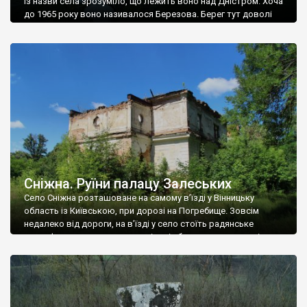
Із назви села зрозуміло, що лежить воно над Дністром. Хоча
до 1965 року воно називалося Березова. Берег тут доволі
високий і крутий, як і майже всюди на Поділлі, але є кілька
грунтових доріг, які збігають аж до самої води – цим
Наддністрянське відрізняється від більшості навколишніх
сіл. У селі є мурована Михайлівська церква. Точної дати […]
Сніжна. Руїни палацу Залеських
Село Сніжна розташоване на самому в’їзді у Вінницьку
область із Київською, при дорозі на Погребище. Зовсім
недалеко від дороги, на в’їзді у село стоїть радянське
рельєфне пано, яке показує жінку і яблуню, а трохи далі, десь
серед дерев, заховалися руїни палацу Залеських. З дороги їх
не видно, але видно дві стареньких колії у траві – […]