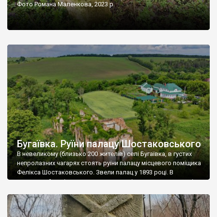
Фото Романа Маленкова, 2023 р.
Бугаївка. Руїни палацу Шостаковського
В невеликому (близько 200 жителів) селі Бугаївка, в густих
непролазних чагарях стоять руїни палацу місцевого поміщика
Фелікса Шостаковського. Звели палац у 1893 році. В
радянський період у ньому спочатку містилася школа, потім
клуб, ще пізніше – гуртожиток. У 60-х роках минулого
століття тут розмістили туберкульозну лікарню. Коли із
палацу виїхала лікарня – ми точно не […]