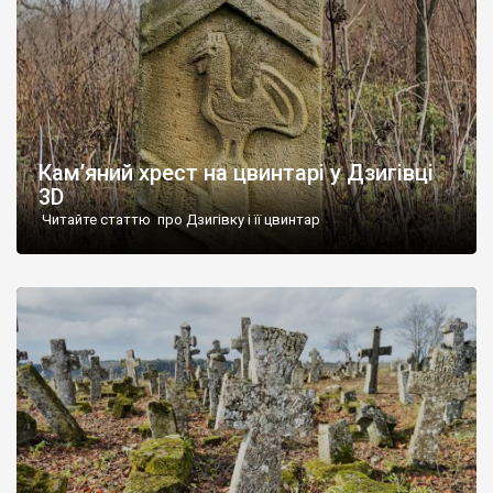
Кам’яний хрест на цвинтарі у Дзигівці
3D
Читайте статтю про Дзигівку і її цвинтар