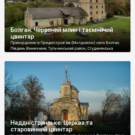
Болган. Червоний млин і таємничий
цвинтар
Прикордонне із Придністров’ям (Молдовою) село Болган.
Південь Вінниччини, Тульчинський район, Студенянська
громада. У селі мешкає близько тисячі осіб. Спочатку ми
дізналися, що у Болгані є величезний захаращений
старовинний цвинтар із кам’яними хрестами. Всі епітафії, які
збереглися, написані кирилицею, церковнослов’янською
мовою. За всіма традиційними ознаками – цвинтар
український. Хрести датуються 19 століттям. У 1924-1940
роках Болган […]
Наддністрянське. Церква та
старовинний цвинтар