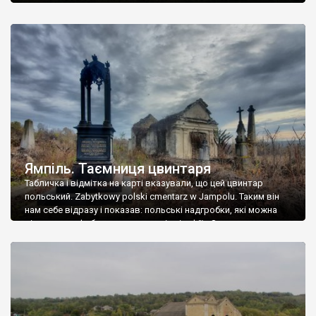
Ямпіль. Таємниця цвинтаря
Табличка і відмітка на карті вказували, що цей цвинтар
польський. Zabytkowy polski cmentarz w Jampolu. Таким він
нам себе відразу і показав: польські надгробки, які можна
віднести до фабричних, польські епітафії… Загалом цвинтар
виявився величезним – порахували площу у GoogleMaps –
виявилося більше семи гектарів. Перше враження про
абсолютну звичайність польського цвинтаря виявилося
оманливим – […]