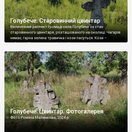
Голубече. Старовинний цвинтар
Величезний респект громаді села Голубече за стан
старовинного цвинтаря, розташованого на околиці. Чагарів
немає, гарна зелена травичка і кози пасуться. Кози –
найкращий регулятор шкідливої, для старих кладовищ,
рослинності. Навесні, коли паростки дерев вкриваються
бруньками, кози ті бруньки обгризають, бо то улюблений
делікатес. На цвинтарі у Голубечому ціла колекція
різноманітних форм хрестів. Село відносно невелике, […]
Голубече. Цвинтар. Фотогалерея
Фото Романа Маленкова, 2024 р.