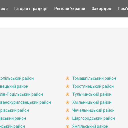
ниця
Історія і традиції
Регіони України
Закордон
Пам'
опільський район
Томашпільський район
вецький район
Тростянецький район
лів-Подільський район
Тульчинський район
ванокуриловецький район
Хмільницький район
рівський район
Чечельницький район
івський район
Шаргородський район
нський район
Ямпільський район