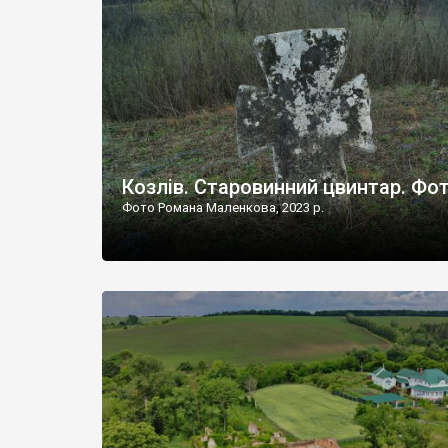
Наддністрянське відрізняється від більшості навко
сіл. У селі є мурована Михайлівська церква. Точної д
Козлів. Старовинний цвинтар. Фо
Фото Романа Маленкова, 2023 р.