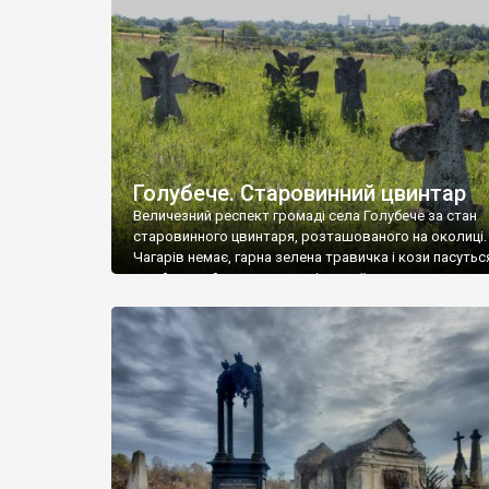
у Андрушівці, на Вінниччині. Такий стан […]
Голубече. Старовинний цвинтар
Величезний респект громаді села Голубече за стан
старовинного цвинтаря, розташованого на околиці.
Чагарів немає, гарна зелена травичка і кози пасутьс
– найкращий регулятор шкідливої, для старих клад
рослинності. Навесні, коли паростки дерев вкрива
бруньками, кози ті бруньки обгризають, бо то улюбл
делікатес. На цвинтарі у Голубечому ціла колекція
різноманітних форм хрестів. Село відносно невелике,