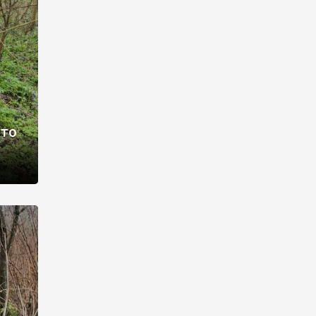
раві –
ото