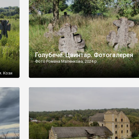
[…]
Голубече. Цвинтар. Фотогалерея
Фото Романа Маленкова, 2024 р.
я. Кози
овищ,
ються
ений
 […]