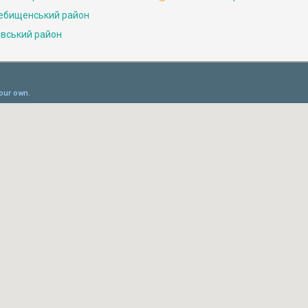
ебищенський район
івський район