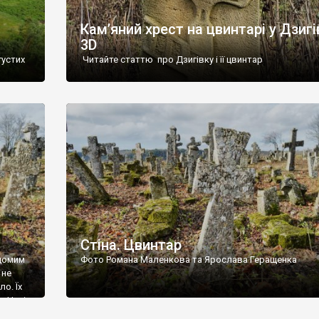
Кам’яний хрест на цвинтарі у Дзигі
3D
густих
Читайте статтю про Дзигівку і її цвинтар
93 році.
ола,
инулого
и із
Стіна. Цвинтар
ідомим
Фото Романа Маленкова та Ярослава Геращенка
 не
о. Їх
. Нині
ар є.