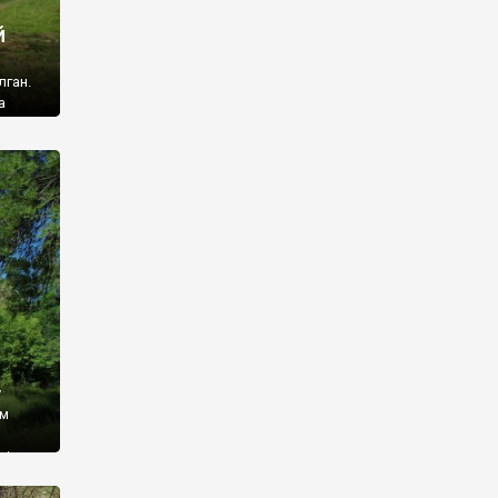
й
лган.
а
 ми
ї, які
кою
940
у
ім
і,
 З