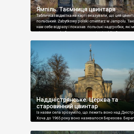
Ямпіль. Таємниця цвинтаря
Табличка і відмітка на карті вказували, що цей цвинт
польський. Zabytkowy polski cmentarz w Jampolu. Так
нам себе відразу і показав: польські надгробки, які
віднести до фабричних, польські епітафії… Загалом 
виявився величезним – порахували площу у Google
виявилося більше семи гектарів. Перше враження п
абсолютну звичайність польського цвинтаря вияви
оманливим – […]
Наддністрянське. Церква та
старовинний цвинтар
Із назви села зрозуміло, що лежить воно над Дністр
Хоча до 1965 року воно називалося Березова. Берег
доволі високий і крутий, як і майже всюди на Поділлі
кілька грунтових доріг, які збігають аж до самої вод