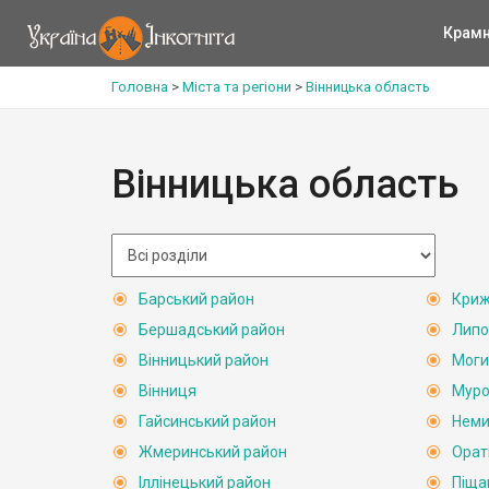
Крам
Головна
>
Міста та регіони
>
Вінницька область
Вінницька область
Барський район
Криж
Бершадський район
Липо
Вінницький район
Моги
Вінниця
Муро
Гайсинський район
Неми
Жмеринський район
Орат
Іллінецький район
Піща