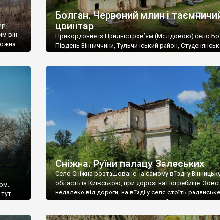
Болган. Червоний млин і таємничи
цвинтар
ар
им він
Прикордонне із Придністров’ям (Молдовою) село Бо
 можна
Південь Вінниччини, Тульчинський район, Студенянськ
цвинтар
громада. У селі мешкає близько тисячі осіб. Спочатку
Maps –
дізналися, що у Болгані є величезний захаращений
ро
старовинний цвинтар із кам’яними хрестами. Всі епітафі
лося
збереглися, написані кирилицею, церковнослов’янсь
мовою. За всіма традиційними ознаками – цвинтар
український. Хрести датуються 19 століттям. У 1924-1
роках Болган […]
Сніжна. Руїни палацу Залеських
Село Сніжна розташоване на самому в’їзді у Вінницьк
область із Київською, при дорозі на Погребище. Зовс
ом.
недалеко від дороги, на в’їзді у село стоїть радянське
 тут
рельєфне пано, яке показує жінку і яблуню, а трохи дал
, але є
десь серед дерев, заховалися руїни палацу Залеських.
и – цим