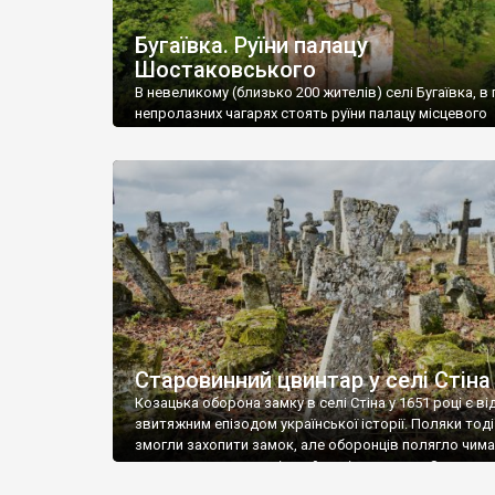
Бугаївка. Руїни палацу
Шостаковського
В невеликому (близько 200 жителів) селі Бугаївка, в 
непролазних чагарях стоять руїни палацу місцевого
поміщика Фелікса Шостаковського. Звели палац у 18
В радянський період у ньому спочатку містилася шк
потім клуб, ще пізніше – гуртожиток. У 60-х роках м
століття тут розмістили туберкульозну лікарню. Кол
палацу виїхала лікарня – ми точно не […]
Старовинний цвинтар у селі Стіна
Козацька оборона замку в селі Стіна у 1651 році є в
звитяжним епізодом української історії. Поляки тоді
змогли захопити замок, але оборонців полягло чимал
поховали на цвинтарі, який тоді називався Замковим
на місці замку церква із кам’яною огорожею, а цвинт