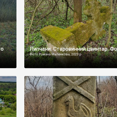
дороги їх не видно, але видно дві стареньких колії у т
лишніх
[…]
ати […]
то
Липчани. Старовинний цвинтар. Ф
Фото Романа Маленкова, 2023 р.