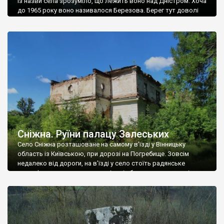
Із назви села зрозуміло, що лежить воно над Дністром. Хоча
до 1965 року воно називалося Березова. Берег тут доволі
високий і крутий, як і майже всюди на Поділлі, але є кілька
грунтових доріг, які збігають аж до самої води – цим
Наддністрянське відрізняється від більшості навколишніх
сіл. У селі є мурована Михайлівська церква. Точної дати […]
Сніжна. Руїни палацу Залеських
Село Сніжна розташоване на самому в’їзді у Вінницьку
область із Київською, при дорозі на Погребище. Зовсім
недалеко від дороги, на в’їзді у село стоїть радянське
рельєфне пано, яке показує жінку і яблуню, а трохи далі, десь
серед дерев, заховалися руїни палацу Залеських. З дороги їх
не видно, але видно дві стареньких колії у траві – […]