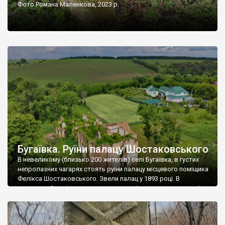
Фото Романа Маленкова, 2023 р.
Бугаївка. Руїни палацу Шостаковського
В невеликому (близько 200 жителів) селі Бугаївка, в густих
непролазних чагарях стоять руїни палацу місцевого поміщика
Фелікса Шостаковського. Звели палац у 1893 році. В
радянський період у ньому спочатку містилася школа, потім
клуб, ще пізніше – гуртожиток. У 60-х роках минулого
століття тут розмістили туберкульозну лікарню. Коли із
палацу виїхала лікарня – ми точно не […]