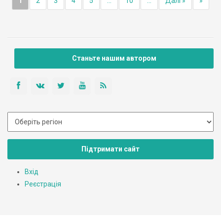
1
2
3
4
5
...
10
...
Далі »
»
Станьте нашим автором
Підтримати сайт
Вхід
Реєстрація