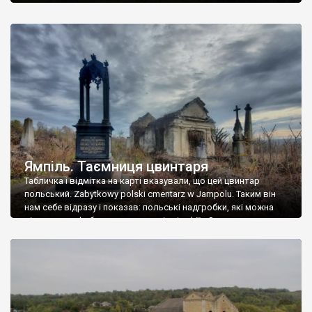
Ямпіль. Таємниця цвинтаря
Табличка і відмітка на карті вказували, що цей цвинтар
польський. Zabytkowy polski cmentarz w Jampolu. Таким він
нам себе відразу і показав: польські надгробки, які можна
віднести до фабричних, польські епітафії… Загалом цвинтар
виявився величезним – порахували площу у GoogleMaps –
виявилося більше семи гектарів. Перше враження про
абсолютну звичайність польського цвинтаря виявилося
оманливим – […]