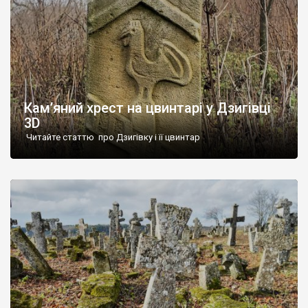
Кам’яний хрест на цвинтарі у Дзигівці
3D
Читайте статтю про Дзигівку і її цвинтар