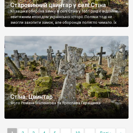
Старовинний цвинтар у селі Стіна
Козацька оборона замку в селі Стіна у 1651 році є відомим
звитяжним епізодом української історії. Поляки тоді не
змогли захопити замок, але оборонців полягло чимало. Їх
поховали на цвинтарі, який тоді називався Замковим. Нині на
місці замку церква із кам’яною огорожею, а цвинтар є. На
ньому чимало хрестів 19 століття, є такі, де епітафії стер […]
Стіна. Цвинтар
Фото Романа Маленкова та Ярослава Геращенка