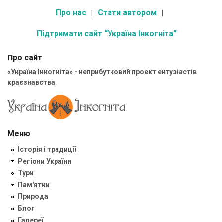
Про нас
Стати автором
Підтримати сайт “Україна Інкогніта”
Про сайт
«Україна Інкогніта» - неприбутковий проект ентузіастів
краєзнавства.
Меню
Історія і традиції
Регіони України
Тури
Пам'ятки
Природа
Блог
Галереї