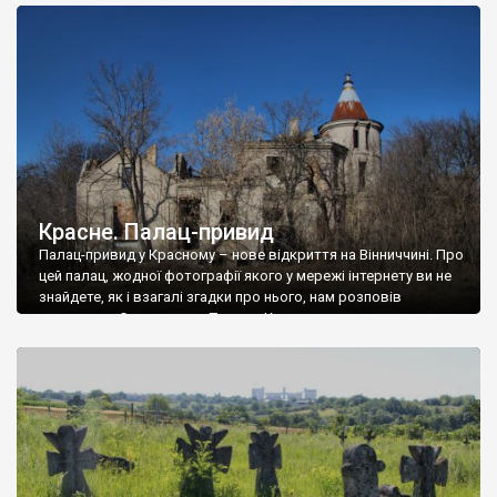
доглянутий, а в іншій суцільна руїна. Руїни палацу Тишкевичів у
Андрушівці, на Вінниччині. Такий стан […]
Красне. Палац-привид
Палац-привид у Красному – нове відкриття на Вінниччині. Про
цей палац, жодної фотографії якого у мережі інтернету ви не
знайдете, як і взагалі згадки про нього, нам розповів
мешканець Самгородка. Палац у Красному вразив не лише
станом руїни і чагарями, які його оточують, але і величчю
навіть у руїні. Можна уявно рекоструювати головний вхід із
[…]