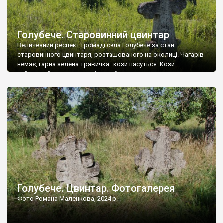
Голубече. Старовинний цвинтар
Величезний респект громаді села Голубече за стан
старовинного цвинтаря, розташованого на околиці. Чагарів
немає, гарна зелена травичка і кози пасуться. Кози –
найкращий регулятор шкідливої, для старих кладовищ,
рослинності. Навесні, коли паростки дерев вкриваються
бруньками, кози ті бруньки обгризають, бо то улюблений
делікатес. На цвинтарі у Голубечому ціла колекція
різноманітних форм хрестів. Село відносно невелике, […]
Голубече. Цвинтар. Фотогалерея
Фото Романа Маленкова, 2024 р.