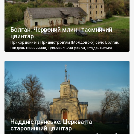
Болган. Червоний млин і таємничий
цвинтар
Прикордонне із Придністров’ям (Молдовою) село Болган.
Південь Вінниччини, Тульчинський район, Студенянська
громада. У селі мешкає близько тисячі осіб. Спочатку ми
дізналися, що у Болгані є величезний захаращений
старовинний цвинтар із кам’яними хрестами. Всі епітафії, які
збереглися, написані кирилицею, церковнослов’янською
мовою. За всіма традиційними ознаками – цвинтар
український. Хрести датуються 19 століттям. У 1924-1940
роках Болган […]
Наддністрянське. Церква та
старовинний цвинтар