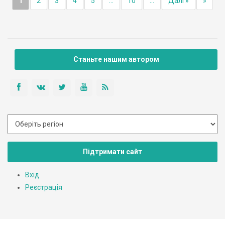
1
2
3
4
5
...
10
...
Далі »
»
Станьте нашим автором
Підтримати сайт
Вхід
Реєстрація