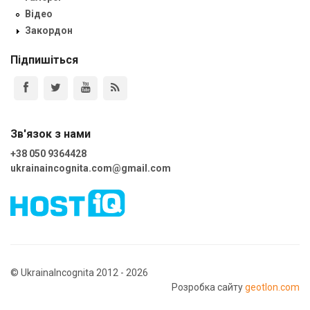
Відео
Закордон
Підпишіться
Зв'язок з нами
+38 050 9364428
ukrainaincognita.com@gmail.com
© UkrainaIncognita 2012 - 2026
Розробка сайту
geotlon.com