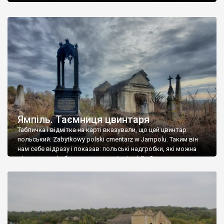
Ямпіль. Таємниця цвинтаря
Табличка і відмітка на карті вказували, що цей цвинтар
польський. Zabytkowy polski cmentarz w Jampolu. Таким він
нам себе відразу і показав: польські надгробки, які можна
віднести до фабричних, польські епітафії… Загалом цвинтар
виявився величезним – порахували площу у GoogleMaps –
виявилося більше семи гектарів. Перше враження про
абсолютну звичайність польського цвинтаря виявилося
оманливим – […]