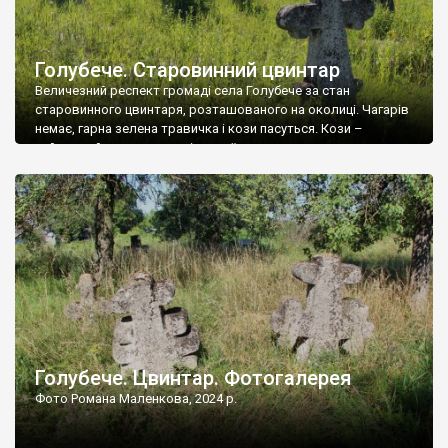
Голубече. Старовинний цвинтар
Величезний респект громаді села Голубече за стан
старовинного цвинтаря, розташованого на околиці. Чагарів
немає, гарна зелена травичка і кози пасуться. Кози –
найкращий регулятор шкідливої, для старих кладовищ,
рослинності. Навесні, коли паростки дерев вкриваються
бруньками, кози ті бруньки обгризають, бо то улюблений
делікатес. На цвинтарі у Голубечому ціла колекція
різноманітних форм хрестів. Село відносно невелике, […]
Голубече. Цвинтар. Фотогалерея
Фото Романа Маленкова, 2024 р.