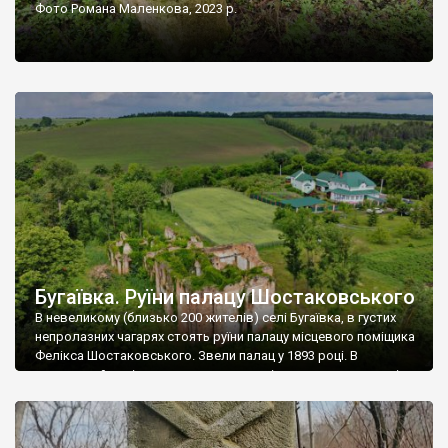
Фото Романа Маленкова, 2023 р.
Бугаївка. Руїни палацу Шостаковського
В невеликому (близько 200 жителів) селі Бугаївка, в густих
непролазних чагарях стоять руїни палацу місцевого поміщика
Фелікса Шостаковського. Звели палац у 1893 році. В
радянський період у ньому спочатку містилася школа, потім
клуб, ще пізніше – гуртожиток. У 60-х роках минулого
століття тут розмістили туберкульозну лікарню. Коли із
палацу виїхала лікарня – ми точно не […]