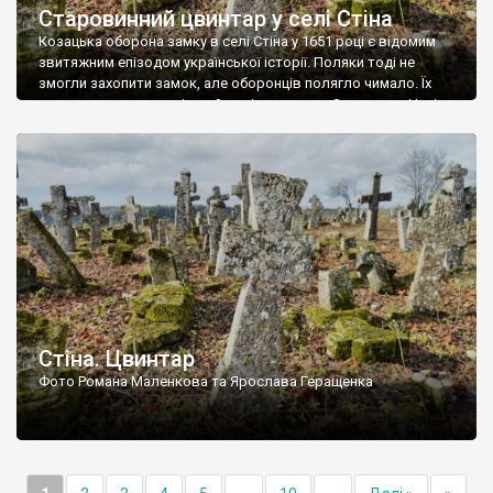
Старовинний цвинтар у селі Стіна
Козацька оборона замку в селі Стіна у 1651 році є відомим
звитяжним епізодом української історії. Поляки тоді не
змогли захопити замок, але оборонців полягло чимало. Їх
поховали на цвинтарі, який тоді називався Замковим. Нині на
місці замку церква із кам’яною огорожею, а цвинтар є. На
ньому чимало хрестів 19 століття, є такі, де епітафії стер […]
Стіна. Цвинтар
Фото Романа Маленкова та Ярослава Геращенка