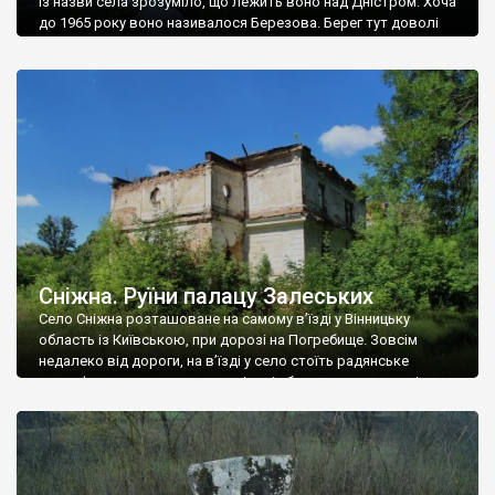
Із назви села зрозуміло, що лежить воно над Дністром. Хоча
до 1965 року воно називалося Березова. Берег тут доволі
високий і крутий, як і майже всюди на Поділлі, але є кілька
грунтових доріг, які збігають аж до самої води – цим
Наддністрянське відрізняється від більшості навколишніх
сіл. У селі є мурована Михайлівська церква. Точної дати […]
Сніжна. Руїни палацу Залеських
Село Сніжна розташоване на самому в’їзді у Вінницьку
область із Київською, при дорозі на Погребище. Зовсім
недалеко від дороги, на в’їзді у село стоїть радянське
рельєфне пано, яке показує жінку і яблуню, а трохи далі, десь
серед дерев, заховалися руїни палацу Залеських. З дороги їх
не видно, але видно дві стареньких колії у траві – […]