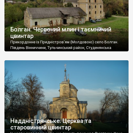
Болган. Червоний млин і таємничий
цвинтар
Прикордонне із Придністров’ям (Молдовою) село Болган.
Південь Вінниччини, Тульчинський район, Студенянська
громада. У селі мешкає близько тисячі осіб. Спочатку ми
дізналися, що у Болгані є величезний захаращений
старовинний цвинтар із кам’яними хрестами. Всі епітафії, які
збереглися, написані кирилицею, церковнослов’янською
мовою. За всіма традиційними ознаками – цвинтар
український. Хрести датуються 19 століттям. У 1924-1940
роках Болган […]
Наддністрянське. Церква та
старовинний цвинтар