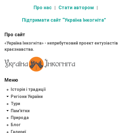
Про нас
Стати автором
Підтримати сайт “Україна Інкогніта”
Про сайт
«Україна Інкогніта» - неприбутковий проект ентузіастів
краєзнавства.
Меню
Історія і традиції
Регіони України
Тури
Пам'ятки
Природа
Блог
Галереї