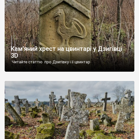
Кам’яний хрест на цвинтарі у Дзигівці
3D
Читайте статтю про Дзигівку і її цвинтар