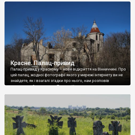
доглянутий, а в іншій суцільна руїна. Руїни палацу Тишкевичів у
Андрушівці, на Вінниччині. Такий стан […]
Красне. Палац-привид
Палац-привид у Красному – нове відкриття на Вінниччині. Про
цей палац, жодної фотографії якого у мережі інтернету ви не
знайдете, як і взагалі згадки про нього, нам розповів
мешканець Самгородка. Палац у Красному вразив не лише
станом руїни і чагарями, які його оточують, але і величчю
навіть у руїні. Можна уявно рекоструювати головний вхід із
[…]