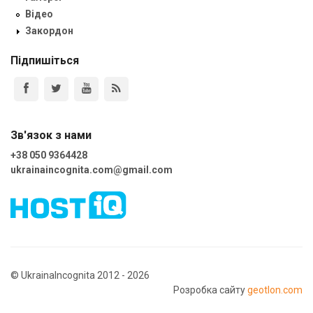
Відео
Закордон
Підпишіться
Зв'язок з нами
+38 050 9364428
ukrainaincognita.com@gmail.com
© UkrainaIncognita 2012 - 2026
Розробка сайту
geotlon.com