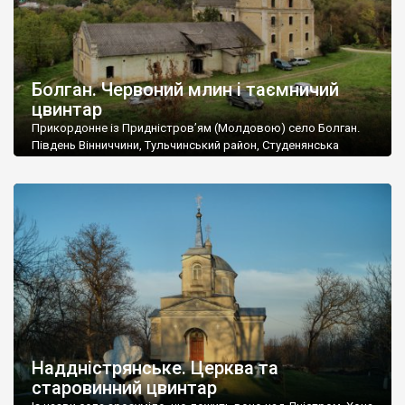
Болган. Червоний млин і таємничий
цвинтар
Прикордонне із Придністров’ям (Молдовою) село Болган.
Південь Вінниччини, Тульчинський район, Студенянська
громада. У селі мешкає близько тисячі осіб. Спочатку ми
дізналися, що у Болгані є величезний захаращений
старовинний цвинтар із кам’яними хрестами. Всі епітафії, які
збереглися, написані кирилицею, церковнослов’янською
мовою. За всіма традиційними ознаками – цвинтар
український. Хрести датуються 19 століттям. У 1924-1940
роках Болган […]
Наддністрянське. Церква та
старовинний цвинтар