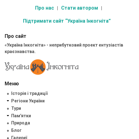
Про нас
Стати автором
Підтримати сайт “Україна Інкогніта”
Про сайт
«Україна Інкогніта» - неприбутковий проект ентузіастів
краєзнавства.
Меню
Історія і традиції
Регіони України
Тури
Пам'ятки
Природа
Блог
Галереї