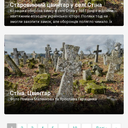
Старовинний цвинтар у селі Стіна
Козацька оборона замку в селі Стіна у 1651 році є відомим
звитяжним епізодом української історії. Поляки тоді не
змогли захопити замок, але оборонців полягло чимало. Їх
поховали на цвинтарі, який тоді називався Замковим. Нині на
місці замку церква із кам’яною огорожею, а цвинтар є. На
ньому чимало хрестів 19 століття, є такі, де епітафії стер […]
Стіна. Цвинтар
Фото Романа Маленкова та Ярослава Геращенка