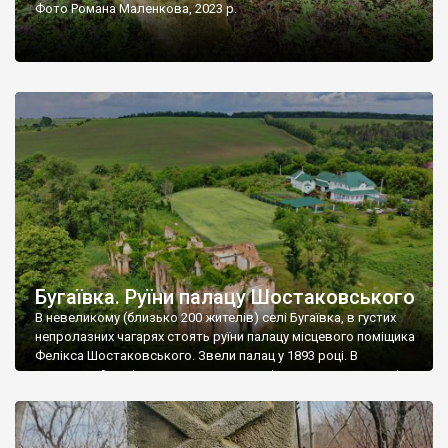
Фото Романа Маленкова, 2023 р.
Бугаївка. Руїни палацу Шостаковського
В невеликому (близько 200 жителів) селі Бугаївка, в густих
непролазних чагарях стоять руїни палацу місцевого поміщика
Фелікса Шостаковського. Звели палац у 1893 році. В
радянський період у ньому спочатку містилася школа, потім
клуб, ще пізніше – гуртожиток. У 60-х роках минулого
століття тут розмістили туберкульозну лікарню. Коли із
палацу виїхала лікарня – ми точно не […]