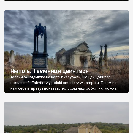
Ямпіль. Таємниця цвинтаря
Табличка і відмітка на карті вказували, що цей цвинтар
польський. Zabytkowy polski cmentarz w Jampolu. Таким він
нам себе відразу і показав: польські надгробки, які можна
віднести до фабричних, польські епітафії… Загалом цвинтар
виявився величезним – порахували площу у GoogleMaps –
виявилося більше семи гектарів. Перше враження про
абсолютну звичайність польського цвинтаря виявилося
оманливим – […]