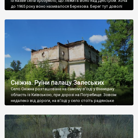
Із назви села зрозуміло, що лежить воно над Дністром. Хоча
до 1965 року воно називалося Березова. Берег тут доволі
високий і крутий, як і майже всюди на Поділлі, але є кілька
грунтових доріг, які збігають аж до самої води – цим
Наддністрянське відрізняється від більшості навколишніх
сіл. У селі є мурована Михайлівська церква. Точної дати […]
Сніжна. Руїни палацу Залеських
Село Сніжна розташоване на самому в’їзді у Вінницьку
область із Київською, при дорозі на Погребище. Зовсім
недалеко від дороги, на в’їзді у село стоїть радянське
рельєфне пано, яке показує жінку і яблуню, а трохи далі, десь
серед дерев, заховалися руїни палацу Залеських. З дороги їх
не видно, але видно дві стареньких колії у траві – […]