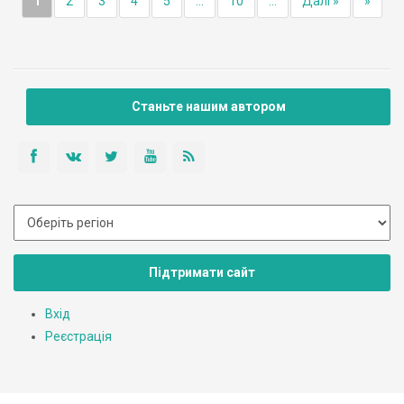
1
2
3
4
5
...
10
...
Далі »
»
Станьте нашим автором
Підтримати сайт
Вхід
Реєстрація