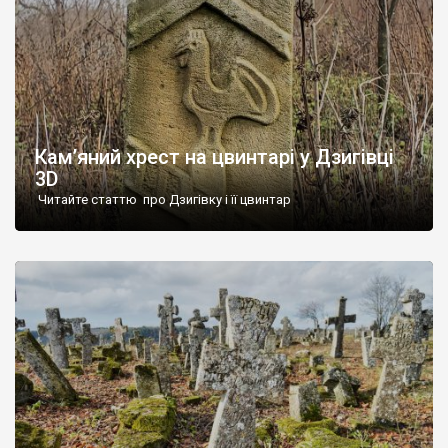
Кам’яний хрест на цвинтарі у Дзигівці
3D
Читайте статтю про Дзигівку і її цвинтар