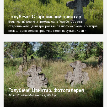
Голубече. Старовинний цвинтар
Величезний респект громаді села Голубече за стан
старовинного цвинтаря, розташованого на околиці. Чагарів
немає, гарна зелена травичка і кози пасуться. Кози –
найкращий регулятор шкідливої, для старих кладовищ,
рослинності. Навесні, коли паростки дерев вкриваються
бруньками, кози ті бруньки обгризають, бо то улюблений
делікатес. На цвинтарі у Голубечому ціла колекція
різноманітних форм хрестів. Село відносно невелике, […]
Голубече. Цвинтар. Фотогалерея
Фото Романа Маленкова, 2024 р.