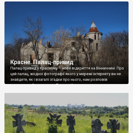
доглянутий, а в іншій суцільна руїна. Руїни палацу Тишкевичів у
Андрушівці, на Вінниччині. Такий стан […]
Красне. Палац-привид
Палац-привид у Красному – нове відкриття на Вінниччині. Про
цей палац, жодної фотографії якого у мережі інтернету ви не
знайдете, як і взагалі згадки про нього, нам розповів
мешканець Самгородка. Палац у Красному вразив не лише
станом руїни і чагарями, які його оточують, але і величчю
навіть у руїні. Можна уявно рекоструювати головний вхід із
[…]