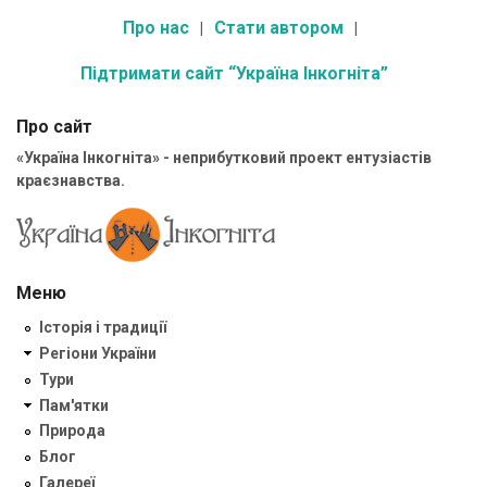
Про нас
Стати автором
Підтримати сайт “Україна Інкогніта”
Про сайт
«Україна Інкогніта» - неприбутковий проект ентузіастів
краєзнавства.
Меню
Історія і традиції
Регіони України
Тури
Пам'ятки
Природа
Блог
Галереї