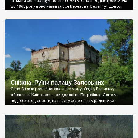
Із назви села зрозуміло, що лежить воно над Дністром. Хоча
до 1965 року воно називалося Березова. Берег тут доволі
високий і крутий, як і майже всюди на Поділлі, але є кілька
грунтових доріг, які збігають аж до самої води – цим
Наддністрянське відрізняється від більшості навколишніх
сіл. У селі є мурована Михайлівська церква. Точної дати […]
Сніжна. Руїни палацу Залеських
Село Сніжна розташоване на самому в’їзді у Вінницьку
область із Київською, при дорозі на Погребище. Зовсім
недалеко від дороги, на в’їзді у село стоїть радянське
рельєфне пано, яке показує жінку і яблуню, а трохи далі, десь
серед дерев, заховалися руїни палацу Залеських. З дороги їх
не видно, але видно дві стареньких колії у траві – […]