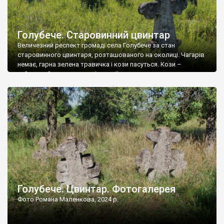
Голубече. Старовинний цвинтар
Величезний респект громаді села Голубече за стан
старовинного цвинтаря, розташованого на околиці. Чагарів
немає, гарна зелена травичка і кози пасуться. Кози –
найкращий регулятор шкідливої, для старих кладовищ,
рослинності. Навесні, коли паростки дерев вкриваються
бруньками, кози ті бруньки обгризають, бо то улюблений
делікатес. На цвинтарі у Голубечому ціла колекція
різноманітних форм хрестів. Село відносно невелике, […]
Голубече. Цвинтар. Фотогалерея
Фото Романа Маленкова, 2024 р.