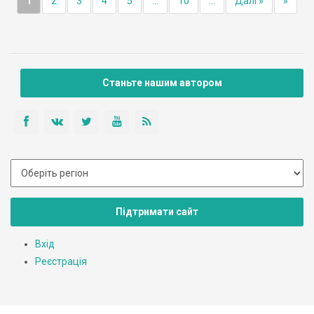
1
2
3
4
5
...
10
...
Далі »
»
Станьте нашим автором
Підтримати сайт
Вхід
Реєстрація