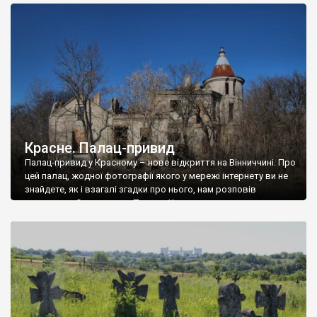
доглянутий, а в іншій суцільна руїна. Руїни палацу Тишкевичів у
Андрушівці, на Вінниччині. Такий стан […]
Красне. Палац-привид
Палац-привид у Красному – нове відкриття на Вінниччині. Про
цей палац, жодної фотографії якого у мережі інтернету ви не
знайдете, як і взагалі згадки про нього, нам розповів
мешканець Самгородка. Палац у Красному вразив не лише
станом руїни і чагарями, які його оточують, але і величчю
навіть у руїні. Можна уявно рекоструювати головний вхід із
[…]