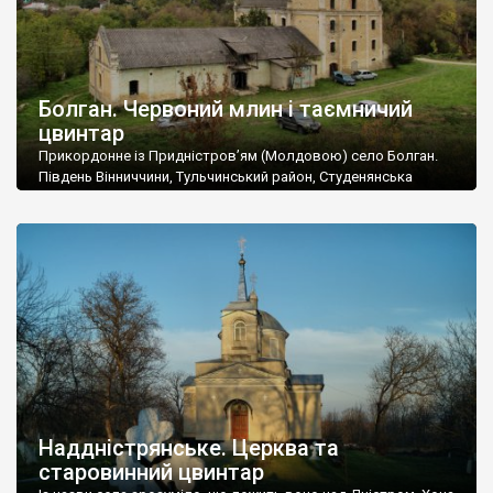
Болган. Червоний млин і таємничий
цвинтар
Прикордонне із Придністров’ям (Молдовою) село Болган.
Південь Вінниччини, Тульчинський район, Студенянська
громада. У селі мешкає близько тисячі осіб. Спочатку ми
дізналися, що у Болгані є величезний захаращений
старовинний цвинтар із кам’яними хрестами. Всі епітафії, які
збереглися, написані кирилицею, церковнослов’янською
мовою. За всіма традиційними ознаками – цвинтар
український. Хрести датуються 19 століттям. У 1924-1940
роках Болган […]
Наддністрянське. Церква та
старовинний цвинтар