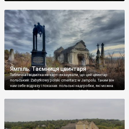
Ямпіль. Таємниця цвинтаря
Табличка і відмітка на карті вказували, що цей цвинтар
польський. Zabytkowy polski cmentarz w Jampolu. Таким він
нам себе відразу і показав: польські надгробки, які можна
віднести до фабричних, польські епітафії… Загалом цвинтар
виявився величезним – порахували площу у GoogleMaps –
виявилося більше семи гектарів. Перше враження про
абсолютну звичайність польського цвинтаря виявилося
оманливим – […]