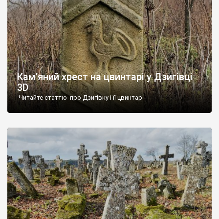
Кам’яний хрест на цвинтарі у Дзигівці
3D
Читайте статтю про Дзигівку і її цвинтар