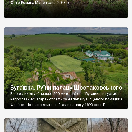
Фото Романа Маленкова, 2023 р.
Бугаївка. Руїни палацу Шостаковського
В невеликому (близько 200 жителів) селі Бугаївка, в густих
непролазних чагарях стоять руїни палацу місцевого поміщика
Фелікса Шостаковського. Звели палац у 1893 році. В
радянський період у ньому спочатку містилася школа, потім
клуб, ще пізніше – гуртожиток. У 60-х роках минулого
століття тут розмістили туберкульозну лікарню. Коли із
палацу виїхала лікарня – ми точно не […]