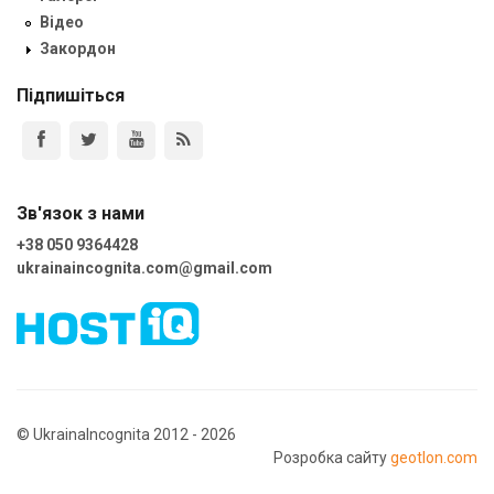
Відео
Закордон
Підпишіться
Зв'язок з нами
+38 050 9364428
ukrainaincognita.com@gmail.com
© UkrainaIncognita 2012 - 2026
Розробка сайту
geotlon.com