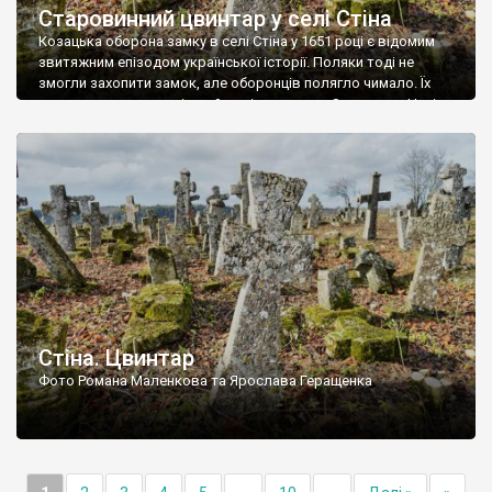
Старовинний цвинтар у селі Стіна
Козацька оборона замку в селі Стіна у 1651 році є відомим
звитяжним епізодом української історії. Поляки тоді не
змогли захопити замок, але оборонців полягло чимало. Їх
поховали на цвинтарі, який тоді називався Замковим. Нині на
місці замку церква із кам’яною огорожею, а цвинтар є. На
ньому чимало хрестів 19 століття, є такі, де епітафії стер […]
Стіна. Цвинтар
Фото Романа Маленкова та Ярослава Геращенка