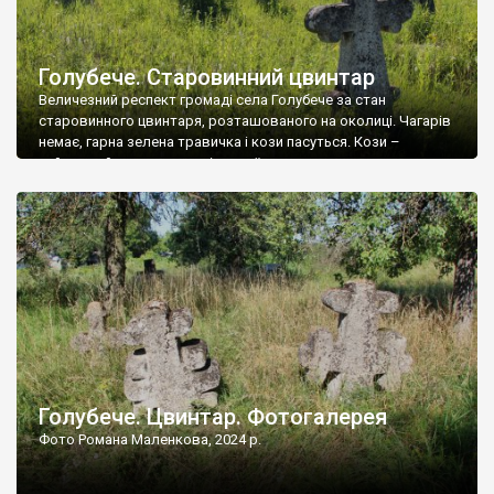
Голубече. Старовинний цвинтар
Величезний респект громаді села Голубече за стан
старовинного цвинтаря, розташованого на околиці. Чагарів
немає, гарна зелена травичка і кози пасуться. Кози –
найкращий регулятор шкідливої, для старих кладовищ,
рослинності. Навесні, коли паростки дерев вкриваються
бруньками, кози ті бруньки обгризають, бо то улюблений
делікатес. На цвинтарі у Голубечому ціла колекція
різноманітних форм хрестів. Село відносно невелике, […]
Голубече. Цвинтар. Фотогалерея
Фото Романа Маленкова, 2024 р.