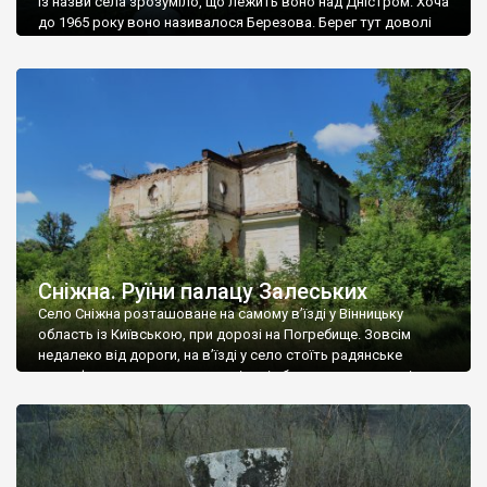
Із назви села зрозуміло, що лежить воно над Дністром. Хоча
до 1965 року воно називалося Березова. Берег тут доволі
високий і крутий, як і майже всюди на Поділлі, але є кілька
грунтових доріг, які збігають аж до самої води – цим
Наддністрянське відрізняється від більшості навколишніх
сіл. У селі є мурована Михайлівська церква. Точної дати […]
Сніжна. Руїни палацу Залеських
Село Сніжна розташоване на самому в’їзді у Вінницьку
область із Київською, при дорозі на Погребище. Зовсім
недалеко від дороги, на в’їзді у село стоїть радянське
рельєфне пано, яке показує жінку і яблуню, а трохи далі, десь
серед дерев, заховалися руїни палацу Залеських. З дороги їх
не видно, але видно дві стареньких колії у траві – […]