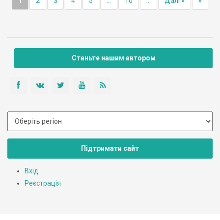
1
2
3
4
5
...
10
...
Далі »
»
Станьте нашим автором
Підтримати сайт
Вхід
Реєстрація