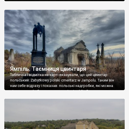
Ямпіль. Таємниця цвинтаря
Табличка і відмітка на карті вказували, що цей цвинтар
польський. Zabytkowy polski cmentarz w Jampolu. Таким він
нам себе відразу і показав: польські надгробки, які можна
віднести до фабричних, польські епітафії… Загалом цвинтар
виявився величезним – порахували площу у GoogleMaps –
виявилося більше семи гектарів. Перше враження про
абсолютну звичайність польського цвинтаря виявилося
оманливим – […]