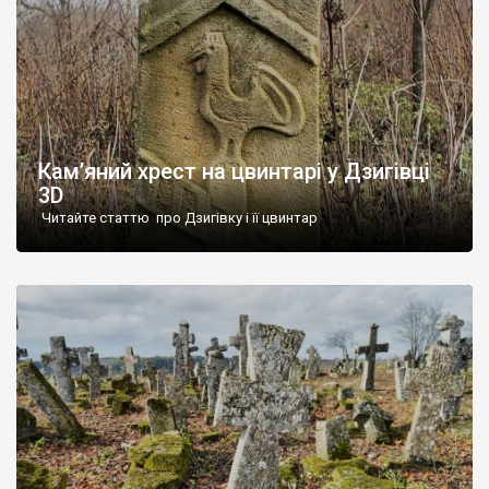
Кам’яний хрест на цвинтарі у Дзигівці
3D
Читайте статтю про Дзигівку і її цвинтар