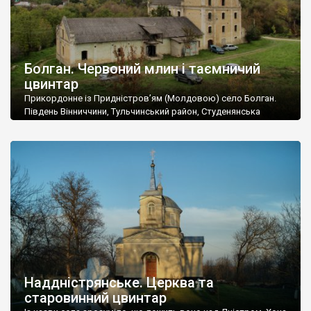
Болган. Червоний млин і таємничий
цвинтар
Прикордонне із Придністров’ям (Молдовою) село Болган.
Південь Вінниччини, Тульчинський район, Студенянська
громада. У селі мешкає близько тисячі осіб. Спочатку ми
дізналися, що у Болгані є величезний захаращений
старовинний цвинтар із кам’яними хрестами. Всі епітафії, які
збереглися, написані кирилицею, церковнослов’янською
мовою. За всіма традиційними ознаками – цвинтар
український. Хрести датуються 19 століттям. У 1924-1940
роках Болган […]
Наддністрянське. Церква та
старовинний цвинтар