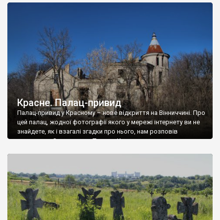
доглянутий, а в іншій суцільна руїна. Руїни палацу Тишкевичів у
Андрушівці, на Вінниччині. Такий стан […]
Красне. Палац-привид
Палац-привид у Красному – нове відкриття на Вінниччині. Про
цей палац, жодної фотографії якого у мережі інтернету ви не
знайдете, як і взагалі згадки про нього, нам розповів
мешканець Самгородка. Палац у Красному вразив не лише
станом руїни і чагарями, які його оточують, але і величчю
навіть у руїні. Можна уявно рекоструювати головний вхід із
[…]