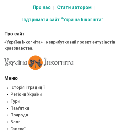
Про нас
Стати автором
Підтримати сайт “Україна Інкогніта”
Про сайт
«Україна Інкогніта» - неприбутковий проект ентузіастів
краєзнавства.
Меню
Історія і традиції
Регіони України
Тури
Пам'ятки
Природа
Блог
Галереї