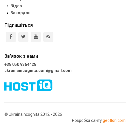
Відео
Закордон
Підпишіться
Зв'язок з нами
+38 050 9364428
ukrainaincognita.com@gmail.com
© UkrainaIncognita 2012 - 2026
Розробка сайту
geotlon.com