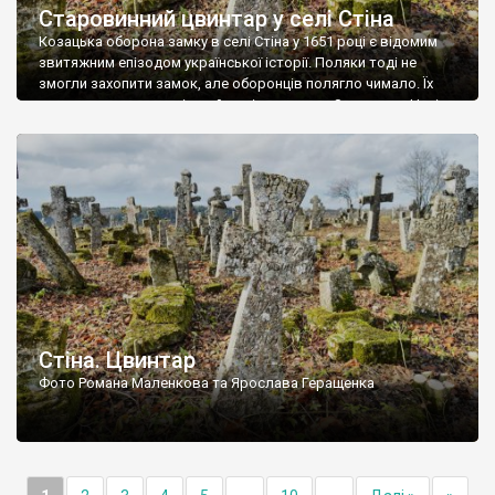
Старовинний цвинтар у селі Стіна
Козацька оборона замку в селі Стіна у 1651 році є відомим
звитяжним епізодом української історії. Поляки тоді не
змогли захопити замок, але оборонців полягло чимало. Їх
поховали на цвинтарі, який тоді називався Замковим. Нині на
місці замку церква із кам’яною огорожею, а цвинтар є. На
ньому чимало хрестів 19 століття, є такі, де епітафії стер […]
Стіна. Цвинтар
Фото Романа Маленкова та Ярослава Геращенка