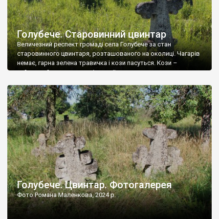
Голубече. Старовинний цвинтар
Величезний респект громаді села Голубече за стан
старовинного цвинтаря, розташованого на околиці. Чагарів
немає, гарна зелена травичка і кози пасуться. Кози –
найкращий регулятор шкідливої, для старих кладовищ,
рослинності. Навесні, коли паростки дерев вкриваються
бруньками, кози ті бруньки обгризають, бо то улюблений
делікатес. На цвинтарі у Голубечому ціла колекція
різноманітних форм хрестів. Село відносно невелике, […]
Голубече. Цвинтар. Фотогалерея
Фото Романа Маленкова, 2024 р.