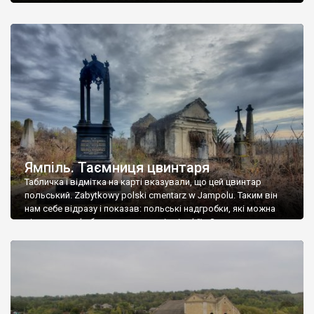
Ямпіль. Таємниця цвинтаря
Табличка і відмітка на карті вказували, що цей цвинтар
польський. Zabytkowy polski cmentarz w Jampolu. Таким він
нам себе відразу і показав: польські надгробки, які можна
віднести до фабричних, польські епітафії… Загалом цвинтар
виявився величезним – порахували площу у GoogleMaps –
виявилося більше семи гектарів. Перше враження про
абсолютну звичайність польського цвинтаря виявилося
оманливим – […]