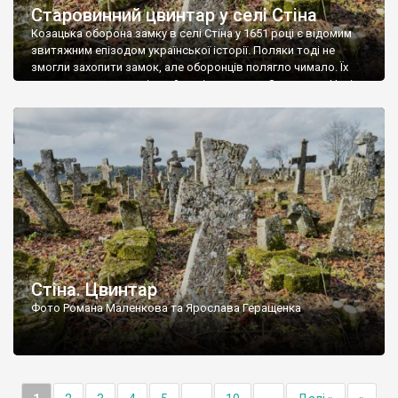
Старовинний цвинтар у селі Стіна
Козацька оборона замку в селі Стіна у 1651 році є відомим
звитяжним епізодом української історії. Поляки тоді не
змогли захопити замок, але оборонців полягло чимало. Їх
поховали на цвинтарі, який тоді називався Замковим. Нині на
місці замку церква із кам’яною огорожею, а цвинтар є. На
ньому чимало хрестів 19 століття, є такі, де епітафії стер […]
Стіна. Цвинтар
Фото Романа Маленкова та Ярослава Геращенка