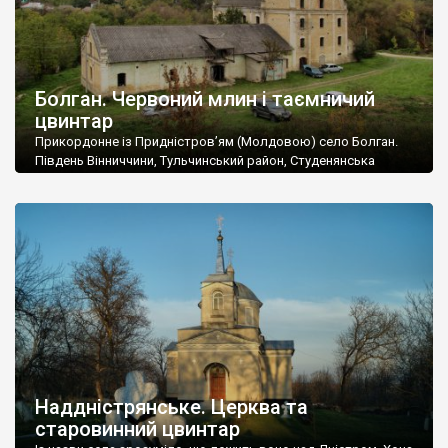
Болган. Червоний млин і таємничий
цвинтар
Прикордонне із Придністров’ям (Молдовою) село Болган.
Південь Вінниччини, Тульчинський район, Студенянська
громада. У селі мешкає близько тисячі осіб. Спочатку ми
дізналися, що у Болгані є величезний захаращений
старовинний цвинтар із кам’яними хрестами. Всі епітафії, які
збереглися, написані кирилицею, церковнослов’янською
мовою. За всіма традиційними ознаками – цвинтар
український. Хрести датуються 19 століттям. У 1924-1940
роках Болган […]
Наддністрянське. Церква та
старовинний цвинтар