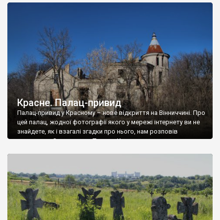
доглянутий, а в іншій суцільна руїна. Руїни палацу Тишкевичів у
Андрушівці, на Вінниччині. Такий стан […]
Красне. Палац-привид
Палац-привид у Красному – нове відкриття на Вінниччині. Про
цей палац, жодної фотографії якого у мережі інтернету ви не
знайдете, як і взагалі згадки про нього, нам розповів
мешканець Самгородка. Палац у Красному вразив не лише
станом руїни і чагарями, які його оточують, але і величчю
навіть у руїні. Можна уявно рекоструювати головний вхід із
[…]