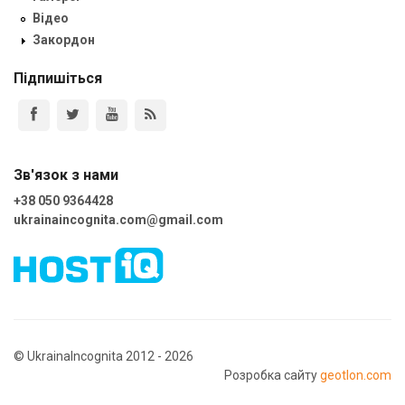
Відео
Закордон
Підпишіться
Зв'язок з нами
+38 050 9364428
ukrainaincognita.com@gmail.com
© UkrainaIncognita 2012 - 2026
Розробка сайту
geotlon.com