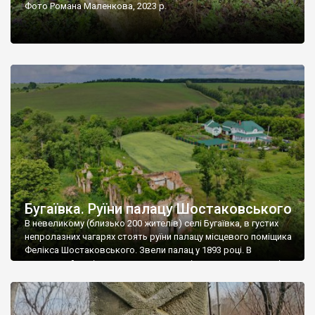
Фото Романа Маленкова, 2023 р.
Бугаївка. Руїни палацу Шостаковського
В невеликому (близько 200 жителів) селі Бугаївка, в густих
непролазних чагарях стоять руїни палацу місцевого поміщика
Фелікса Шостаковського. Звели палац у 1893 році. В
радянський період у ньому спочатку містилася школа, потім
клуб, ще пізніше – гуртожиток. У 60-х роках минулого
століття тут розмістили туберкульозну лікарню. Коли із
палацу виїхала лікарня – ми точно не […]