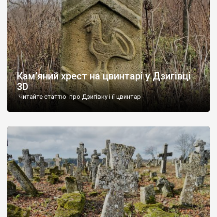
Кам’яний хрест на цвинтарі у Дзигівці
3D
Читайте статтю про Дзигівку і її цвинтар