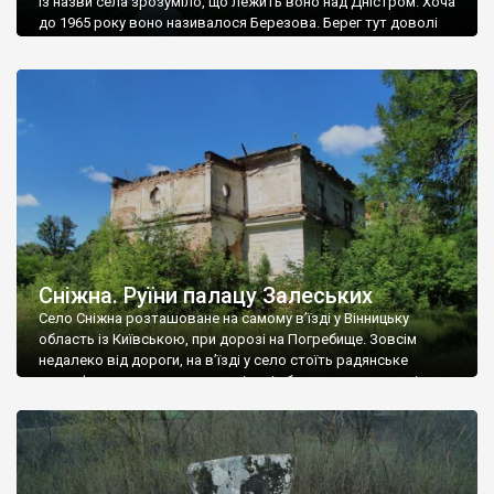
Із назви села зрозуміло, що лежить воно над Дністром. Хоча
до 1965 року воно називалося Березова. Берег тут доволі
високий і крутий, як і майже всюди на Поділлі, але є кілька
грунтових доріг, які збігають аж до самої води – цим
Наддністрянське відрізняється від більшості навколишніх
сіл. У селі є мурована Михайлівська церква. Точної дати […]
Сніжна. Руїни палацу Залеських
Село Сніжна розташоване на самому в’їзді у Вінницьку
область із Київською, при дорозі на Погребище. Зовсім
недалеко від дороги, на в’їзді у село стоїть радянське
рельєфне пано, яке показує жінку і яблуню, а трохи далі, десь
серед дерев, заховалися руїни палацу Залеських. З дороги їх
не видно, але видно дві стареньких колії у траві – […]