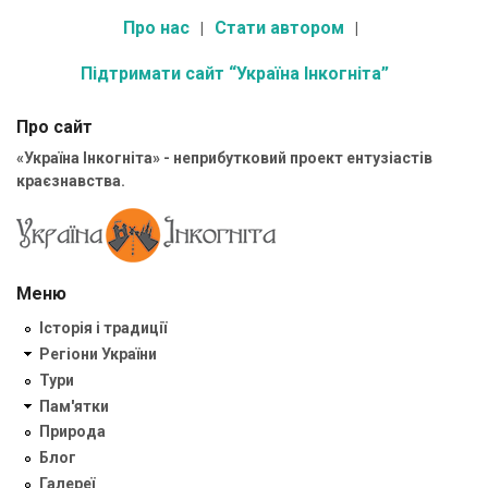
Про нас
Стати автором
Підтримати сайт “Україна Інкогніта”
Про сайт
«Україна Інкогніта» - неприбутковий проект ентузіастів
краєзнавства.
Меню
Історія і традиції
Регіони України
Тури
Пам'ятки
Природа
Блог
Галереї