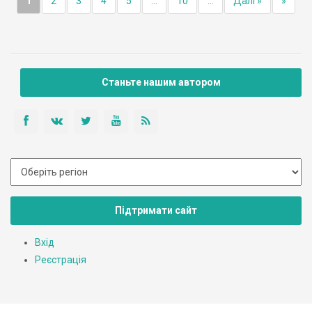
1
2
3
4
5
...
10
...
Далі »
»
Станьте нашим автором
Підтримати сайт
Вхід
Реєстрація