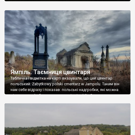
Ямпіль. Таємниця цвинтаря
Табличка і відмітка на карті вказували, що цей цвинтар
польський. Zabytkowy polski cmentarz w Jampolu. Таким він
нам себе відразу і показав: польські надгробки, які можна
віднести до фабричних, польські епітафії… Загалом цвинтар
виявився величезним – порахували площу у GoogleMaps –
виявилося більше семи гектарів. Перше враження про
абсолютну звичайність польського цвинтаря виявилося
оманливим – […]