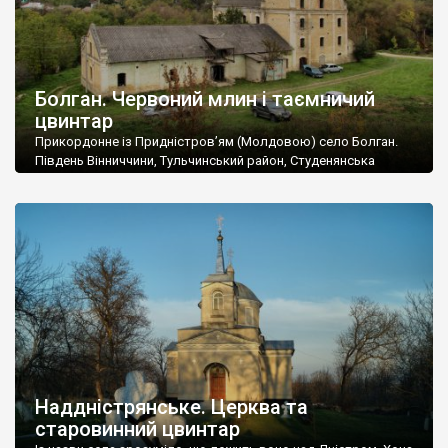
Болган. Червоний млин і таємничий
цвинтар
Прикордонне із Придністров’ям (Молдовою) село Болган.
Південь Вінниччини, Тульчинський район, Студенянська
громада. У селі мешкає близько тисячі осіб. Спочатку ми
дізналися, що у Болгані є величезний захаращений
старовинний цвинтар із кам’яними хрестами. Всі епітафії, які
збереглися, написані кирилицею, церковнослов’янською
мовою. За всіма традиційними ознаками – цвинтар
український. Хрести датуються 19 століттям. У 1924-1940
роках Болган […]
Наддністрянське. Церква та
старовинний цвинтар