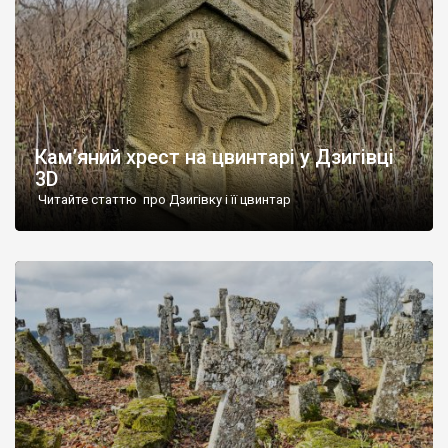
Кам’яний хрест на цвинтарі у Дзигівці
3D
Читайте статтю про Дзигівку і її цвинтар