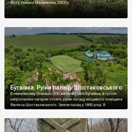
Фото Романа Маленкова, 2023 р.
Бугаївка. Руїни палацу Шостаковського
В невеликому (близько 200 жителів) селі Бугаївка, в густих
непролазних чагарях стоять руїни палацу місцевого поміщика
Фелікса Шостаковського. Звели палац у 1893 році. В
радянський період у ньому спочатку містилася школа, потім
клуб, ще пізніше – гуртожиток. У 60-х роках минулого
століття тут розмістили туберкульозну лікарню. Коли із
палацу виїхала лікарня – ми точно не […]