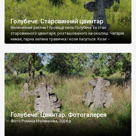
Голубече. Старовинний цвинтар
Величезний респект громаді села Голубече за стан
старовинного цвинтаря, розташованого на околиці. Чагарів
немає, гарна зелена травичка і кози пасуться. Кози –
найкращий регулятор шкідливої, для старих кладовищ,
рослинності. Навесні, коли паростки дерев вкриваються
бруньками, кози ті бруньки обгризають, бо то улюблений
делікатес. На цвинтарі у Голубечому ціла колекція
різноманітних форм хрестів. Село відносно невелике, […]
Голубече. Цвинтар. Фотогалерея
Фото Романа Маленкова, 2024 р.