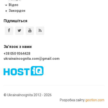
Відео
Закордон
Підпишіться
Зв'язок з нами
+38 050 9364428
ukrainaincognita.com@gmail.com
© UkrainaIncognita 2012 - 2026
Розробка сайту
geotlon.com