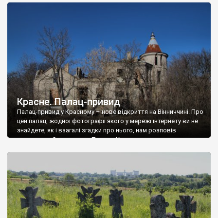
доглянутий, а в іншій суцільна руїна. Руїни палацу Тишкевичів у
Андрушівці, на Вінниччині. Такий стан […]
Красне. Палац-привид
Палац-привид у Красному – нове відкриття на Вінниччині. Про
цей палац, жодної фотографії якого у мережі інтернету ви не
знайдете, як і взагалі згадки про нього, нам розповів
мешканець Самгородка. Палац у Красному вразив не лише
станом руїни і чагарями, які його оточують, але і величчю
навіть у руїні. Можна уявно рекоструювати головний вхід із
[…]