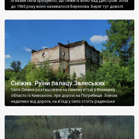
Із назви села зрозуміло, що лежить воно над Дністром. Хоча
до 1965 року воно називалося Березова. Берег тут доволі
високий і крутий, як і майже всюди на Поділлі, але є кілька
грунтових доріг, які збігають аж до самої води – цим
Наддністрянське відрізняється від більшості навколишніх
сіл. У селі є мурована Михайлівська церква. Точної дати […]
Сніжна. Руїни палацу Залеських
Село Сніжна розташоване на самому в’їзді у Вінницьку
область із Київською, при дорозі на Погребище. Зовсім
недалеко від дороги, на в’їзді у село стоїть радянське
рельєфне пано, яке показує жінку і яблуню, а трохи далі, десь
серед дерев, заховалися руїни палацу Залеських. З дороги їх
не видно, але видно дві стареньких колії у траві – […]