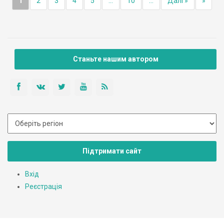
1
2
3
4
5
...
10
...
Далі »
»
Станьте нашим автором
Підтримати сайт
Вхід
Реєстрація