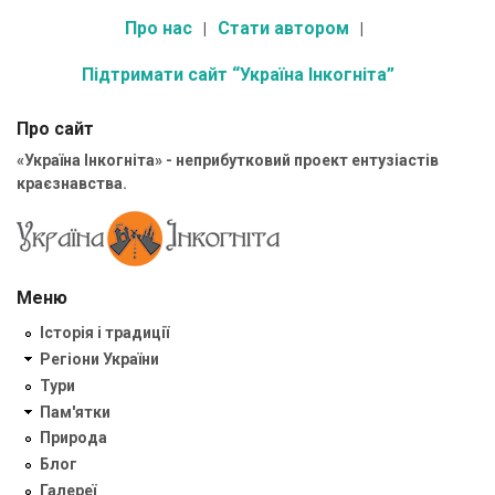
Про нас
Стати автором
Підтримати сайт “Україна Інкогніта”
Про сайт
«Україна Інкогніта» - неприбутковий проект ентузіастів
краєзнавства.
Меню
Історія і традиції
Регіони України
Тури
Пам'ятки
Природа
Блог
Галереї