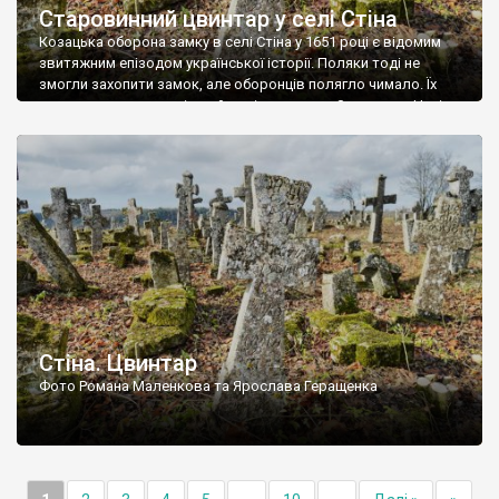
Старовинний цвинтар у селі Стіна
Козацька оборона замку в селі Стіна у 1651 році є відомим
звитяжним епізодом української історії. Поляки тоді не
змогли захопити замок, але оборонців полягло чимало. Їх
поховали на цвинтарі, який тоді називався Замковим. Нині на
місці замку церква із кам’яною огорожею, а цвинтар є. На
ньому чимало хрестів 19 століття, є такі, де епітафії стер […]
Стіна. Цвинтар
Фото Романа Маленкова та Ярослава Геращенка