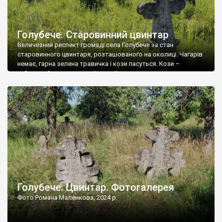
Голубече. Старовинний цвинтар
Величезний респект громаді села Голубече за стан
старовинного цвинтаря, розташованого на околиці. Чагарів
немає, гарна зелена травичка і кози пасуться. Кози –
найкращий регулятор шкідливої, для старих кладовищ,
рослинності. Навесні, коли паростки дерев вкриваються
бруньками, кози ті бруньки обгризають, бо то улюблений
делікатес. На цвинтарі у Голубечому ціла колекція
різноманітних форм хрестів. Село відносно невелике, […]
Голубече. Цвинтар. Фотогалерея
Фото Романа Маленкова, 2024 р.