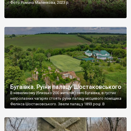
Фото Романа Маленкова, 2023 р.
Бугаївка. Руїни палацу Шостаковського
В невеликому (близько 200 жителів) селі Бугаївка, в густих
непролазних чагарях стоять руїни палацу місцевого поміщика
Фелікса Шостаковського. Звели палац у 1893 році. В
радянський період у ньому спочатку містилася школа, потім
клуб, ще пізніше – гуртожиток. У 60-х роках минулого
століття тут розмістили туберкульозну лікарню. Коли із
палацу виїхала лікарня – ми точно не […]