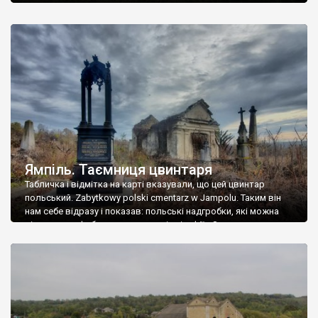
Ямпіль. Таємниця цвинтаря
Табличка і відмітка на карті вказували, що цей цвинтар
польський. Zabytkowy polski cmentarz w Jampolu. Таким він
нам себе відразу і показав: польські надгробки, які можна
віднести до фабричних, польські епітафії… Загалом цвинтар
виявився величезним – порахували площу у GoogleMaps –
виявилося більше семи гектарів. Перше враження про
абсолютну звичайність польського цвинтаря виявилося
оманливим – […]