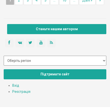
1
2
3
4
5
...
10
...
Далі »
»
Станьте нашим автором
Підтримати сайт
Вхід
Реєстрація