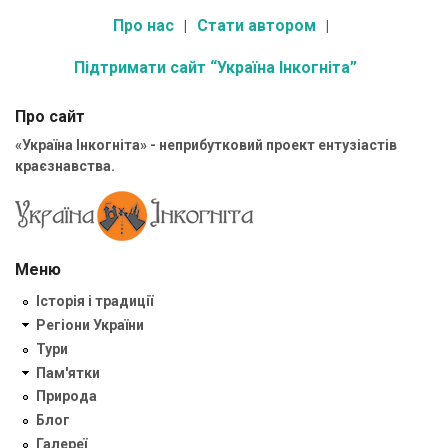
Про нас
Стати автором
Підтримати сайт “Україна Інкогніта”
Про сайт
«Україна Інкогніта» - неприбутковий проект ентузіастів
краєзнавства.
Меню
Історія і традиції
Регіони України
Тури
Пам'ятки
Природа
Блог
Галереї