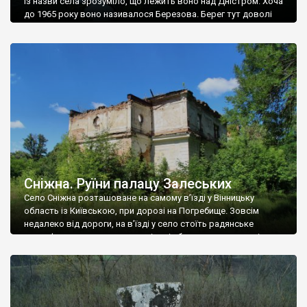
Із назви села зрозуміло, що лежить воно над Дністром. Хоча
до 1965 року воно називалося Березова. Берег тут доволі
високий і крутий, як і майже всюди на Поділлі, але є кілька
грунтових доріг, які збігають аж до самої води – цим
Наддністрянське відрізняється від більшості навколишніх
сіл. У селі є мурована Михайлівська церква. Точної дати […]
Сніжна. Руїни палацу Залеських
Село Сніжна розташоване на самому в’їзді у Вінницьку
область із Київською, при дорозі на Погребище. Зовсім
недалеко від дороги, на в’їзді у село стоїть радянське
рельєфне пано, яке показує жінку і яблуню, а трохи далі, десь
серед дерев, заховалися руїни палацу Залеських. З дороги їх
не видно, але видно дві стареньких колії у траві – […]