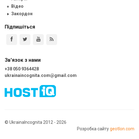
Відео
Закордон
Підпишіться
Зв'язок з нами
+38 050 9364428
ukrainaincognita.com@gmail.com
© UkrainaIncognita 2012 - 2026
Розробка сайту
geotlon.com