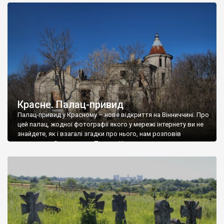
доглянутий, а в іншій суцільна руїна. Руїни палацу Тишкевичів у
Андрушівці, на Вінниччині. Такий стан […]
Красне. Палац-привид
Палац-привид у Красному – нове відкриття на Вінниччині. Про
цей палац, жодної фотографії якого у мережі інтернету ви не
знайдете, як і взагалі згадки про нього, нам розповів
мешканець Самгородка. Палац у Красному вразив не лише
станом руїни і чагарями, які його оточують, але і величчю
навіть у руїні. Можна уявно рекоструювати головний вхід із
[…]