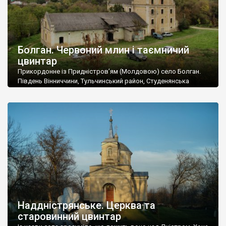
Болган. Червоний млин і таємничий
цвинтар
Прикордонне із Придністров’ям (Молдовою) село Болган.
Південь Вінниччини, Тульчинський район, Студенянська
громада. У селі мешкає близько тисячі осіб. Спочатку ми
дізналися, що у Болгані є величезний захаращений
старовинний цвинтар із кам’яними хрестами. Всі епітафії, які
збереглися, написані кирилицею, церковнослов’янською
мовою. За всіма традиційними ознаками – цвинтар
український. Хрести датуються 19 століттям. У 1924-1940
роках Болган […]
Наддністрянське. Церква та
старовинний цвинтар