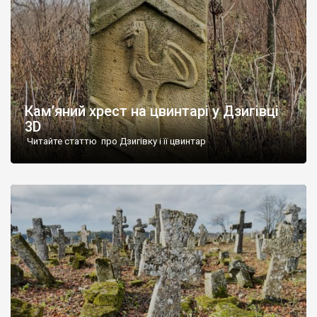
Кам’яний хрест на цвинтарі у Дзигівці
3D
Читайте статтю про Дзигівку і її цвинтар