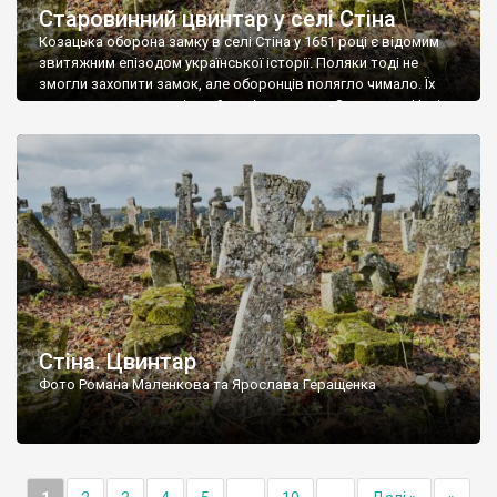
Старовинний цвинтар у селі Стіна
Козацька оборона замку в селі Стіна у 1651 році є відомим
звитяжним епізодом української історії. Поляки тоді не
змогли захопити замок, але оборонців полягло чимало. Їх
поховали на цвинтарі, який тоді називався Замковим. Нині на
місці замку церква із кам’яною огорожею, а цвинтар є. На
ньому чимало хрестів 19 століття, є такі, де епітафії стер […]
Стіна. Цвинтар
Фото Романа Маленкова та Ярослава Геращенка