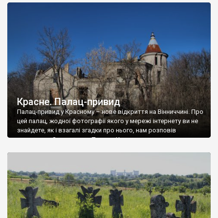
доглянутий, а в іншій суцільна руїна. Руїни палацу Тишкевичів у
Андрушівці, на Вінниччині. Такий стан […]
Красне. Палац-привид
Палац-привид у Красному – нове відкриття на Вінниччині. Про
цей палац, жодної фотографії якого у мережі інтернету ви не
знайдете, як і взагалі згадки про нього, нам розповів
мешканець Самгородка. Палац у Красному вразив не лише
станом руїни і чагарями, які його оточують, але і величчю
навіть у руїні. Можна уявно рекоструювати головний вхід із
[…]