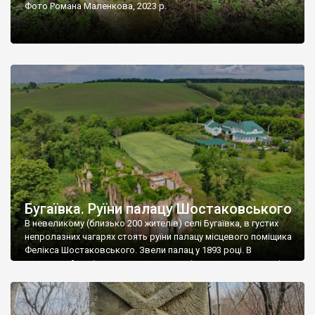
Фото Романа Маленкова, 2023 р.
Бугаївка. Руїни палацу Шостаковського
В невеликому (близько 200 жителів) селі Бугаївка, в густих
непролазних чагарях стоять руїни палацу місцевого поміщика
Фелікса Шостаковського. Звели палац у 1893 році. В
радянський період у ньому спочатку містилася школа, потім
клуб, ще пізніше – гуртожиток. У 60-х роках минулого
століття тут розмістили туберкульозну лікарню. Коли із
палацу виїхала лікарня – ми точно не […]