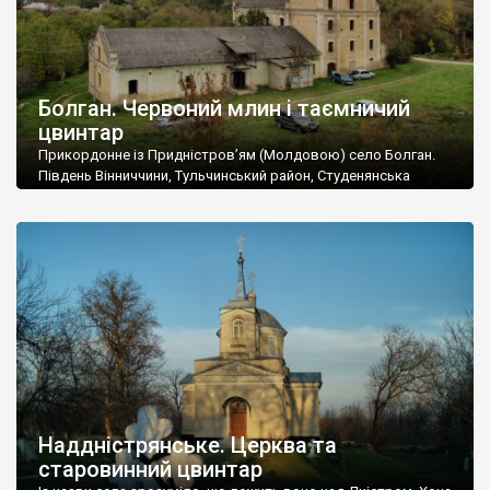
Болган. Червоний млин і таємничий
цвинтар
Прикордонне із Придністров’ям (Молдовою) село Болган.
Південь Вінниччини, Тульчинський район, Студенянська
громада. У селі мешкає близько тисячі осіб. Спочатку ми
дізналися, що у Болгані є величезний захаращений
старовинний цвинтар із кам’яними хрестами. Всі епітафії, які
збереглися, написані кирилицею, церковнослов’янською
мовою. За всіма традиційними ознаками – цвинтар
український. Хрести датуються 19 століттям. У 1924-1940
роках Болган […]
Наддністрянське. Церква та
старовинний цвинтар