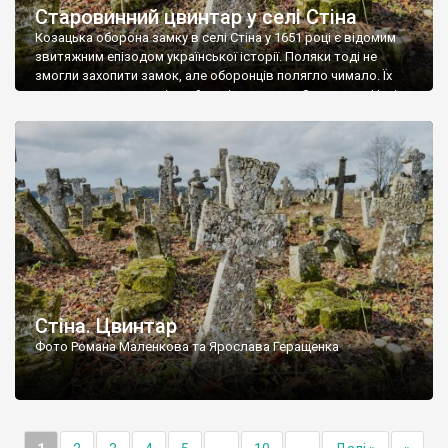
Старовинний цвинтар у селі Стіна
Козацька оборона замку в селі Стіна у 1651 році є відомим
звитяжним епізодом української історії. Поляки тоді не
змогли захопити замок, але оборонців полягло чимало. Їх
поховали на цвинтарі, який тоді називався Замковим. Нині на
місці замку церква із кам’яною огорожею, а цвинтар є. На
ньому чимало хрестів 19 століття, є такі, де епітафії стер […]
Стіна. Цвинтар
Фото Романа Маленкова та Ярослава Геращенка