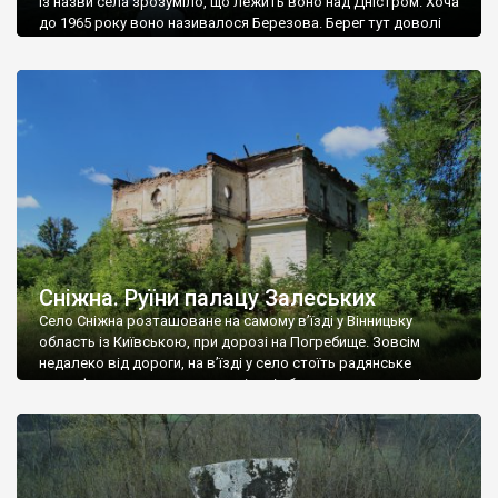
Із назви села зрозуміло, що лежить воно над Дністром. Хоча
до 1965 року воно називалося Березова. Берег тут доволі
високий і крутий, як і майже всюди на Поділлі, але є кілька
грунтових доріг, які збігають аж до самої води – цим
Наддністрянське відрізняється від більшості навколишніх
сіл. У селі є мурована Михайлівська церква. Точної дати […]
Сніжна. Руїни палацу Залеських
Село Сніжна розташоване на самому в’їзді у Вінницьку
область із Київською, при дорозі на Погребище. Зовсім
недалеко від дороги, на в’їзді у село стоїть радянське
рельєфне пано, яке показує жінку і яблуню, а трохи далі, десь
серед дерев, заховалися руїни палацу Залеських. З дороги їх
не видно, але видно дві стареньких колії у траві – […]