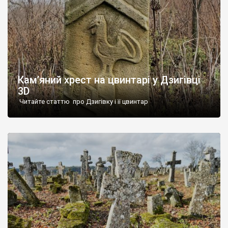
Кам’яний хрест на цвинтарі у Дзигівці
3D
Читайте статтю про Дзигівку і її цвинтар