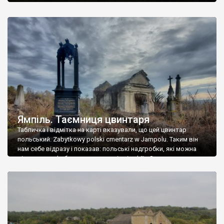
Ямпіль. Таємниця цвинтаря
Табличка і відмітка на карті вказували, що цей цвинтар
польський. Zabytkowy polski cmentarz w Jampolu. Таким він
нам себе відразу і показав: польські надгробки, які можна
віднести до фабричних, польські епітафії… Загалом цвинтар
виявився величезним – порахували площу у GoogleMaps –
виявилося більше семи гектарів. Перше враження про
абсолютну звичайність польського цвинтаря виявилося
оманливим – […]