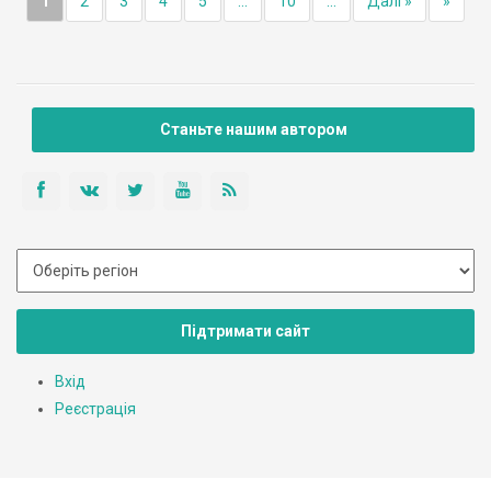
1
2
3
4
5
...
10
...
Далі »
»
Станьте нашим автором
Підтримати сайт
Вхід
Реєстрація