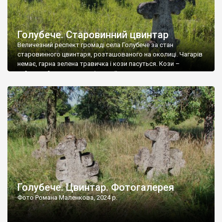
Голубече. Старовинний цвинтар
Величезний респект громаді села Голубече за стан
старовинного цвинтаря, розташованого на околиці. Чагарів
немає, гарна зелена травичка і кози пасуться. Кози –
найкращий регулятор шкідливої, для старих кладовищ,
рослинності. Навесні, коли паростки дерев вкриваються
бруньками, кози ті бруньки обгризають, бо то улюблений
делікатес. На цвинтарі у Голубечому ціла колекція
різноманітних форм хрестів. Село відносно невелике, […]
Голубече. Цвинтар. Фотогалерея
Фото Романа Маленкова, 2024 р.