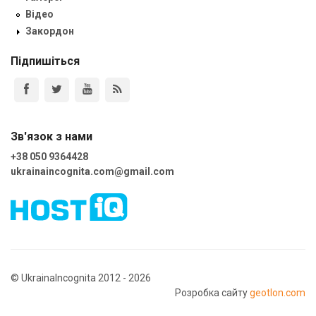
Відео
Закордон
Підпишіться
Зв'язок з нами
+38 050 9364428
ukrainaincognita.com@gmail.com
© UkrainaIncognita 2012 - 2026
Розробка сайту
geotlon.com