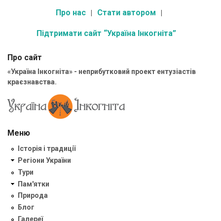
Про нас
Стати автором
Підтримати сайт “Україна Інкогніта”
Про сайт
«Україна Інкогніта» - неприбутковий проект ентузіастів
краєзнавства.
Меню
Історія і традиції
Регіони України
Тури
Пам'ятки
Природа
Блог
Галереї