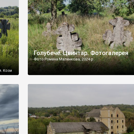
[…]
Голубече. Цвинтар. Фотогалерея
Фото Романа Маленкова, 2024 р.
я. Кози
овищ,
ються
ений
 […]