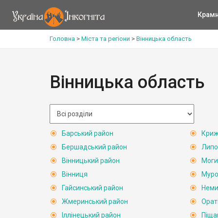
Крам
Головна
>
Міста та регіони
>
Вінницька область
Вінницька область
Барський район
Криж
Бершадський район
Липо
Вінницький район
Моги
Вінниця
Муро
Гайсинський район
Неми
Жмеринський район
Орат
Іллінецький район
Піща