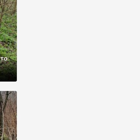
раві –
ото