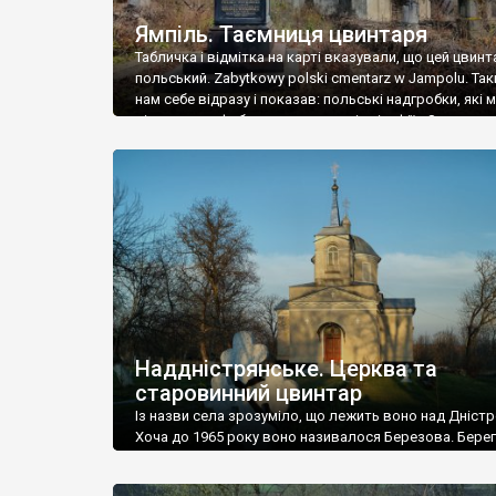
Ямпіль. Таємниця цвинтаря
Табличка і відмітка на карті вказували, що цей цвинт
польський. Zabytkowy polski cmentarz w Jampolu. Так
нам себе відразу і показав: польські надгробки, які
віднести до фабричних, польські епітафії… Загалом 
виявився величезним – порахували площу у Google
виявилося більше семи гектарів. Перше враження п
абсолютну звичайність польського цвинтаря вияви
оманливим – […]
Наддністрянське. Церква та
старовинний цвинтар
Із назви села зрозуміло, що лежить воно над Дністр
Хоча до 1965 року воно називалося Березова. Берег
доволі високий і крутий, як і майже всюди на Поділлі
кілька грунтових доріг, які збігають аж до самої вод