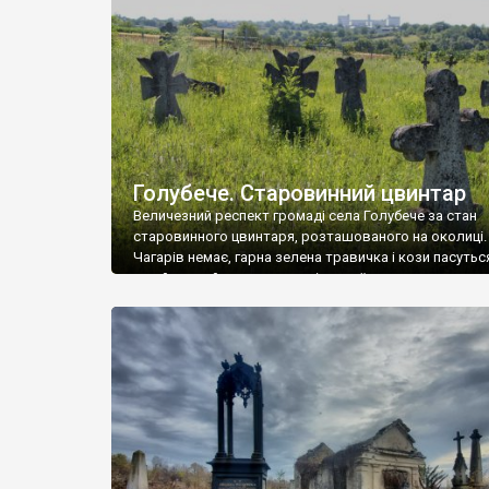
у Андрушівці, на Вінниччині. Такий стан […]
Голубече. Старовинний цвинтар
Величезний респект громаді села Голубече за стан
старовинного цвинтаря, розташованого на околиці.
Чагарів немає, гарна зелена травичка і кози пасутьс
– найкращий регулятор шкідливої, для старих клад
рослинності. Навесні, коли паростки дерев вкрива
бруньками, кози ті бруньки обгризають, бо то улюбл
делікатес. На цвинтарі у Голубечому ціла колекція
різноманітних форм хрестів. Село відносно невелике,