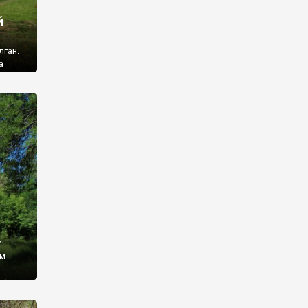
й
лган.
а
 ми
ї, які
кою
940
у
ім
і,
 З