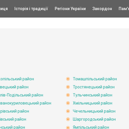
ниця
Історія і традиції
Регіони України
Закордон
Пам'
опільський район
Томашпільський район
вецький район
Тростянецький район
лів-Подільський район
Тульчинський район
ванокуриловецький район
Хмільницький район
рівський район
Чечельницький район
івський район
Шаргородський район
нський район
Ямпільський район