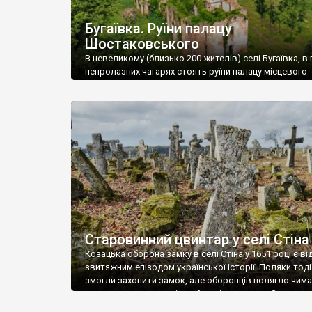
Бугаївка. Руїни палацу
Шостаковського
В невеликому (близько 200 жителів) селі Бугаївка, в 
непролазних чагарях стоять руїни палацу місцевого
поміщика Фелікса Шостаковського. Звели палац у 18
В радянський період у ньому спочатку містилася шк
потім клуб, ще пізніше – гуртожиток. У 60-х роках м
століття тут розмістили туберкульозну лікарню. Кол
палацу виїхала лікарня – ми точно не […]
Старовинний цвинтар у селі Стіна
Козацька оборона замку в селі Стіна у 1651 році є в
звитяжним епізодом української історії. Поляки тоді
змогли захопити замок, але оборонців полягло чимал
поховали на цвинтарі, який тоді називався Замковим
на місці замку церква із кам’яною огорожею, а цвинт