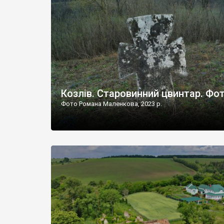
Наддністрянське відрізняється від більшості навко
сіл. У селі є мурована Михайлівська церква. Точної д
Козлів. Старовинний цвинтар. Фо
Фото Романа Маленкова, 2023 р.