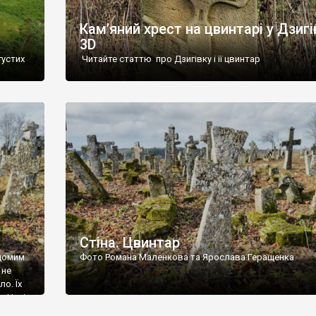
Кам’яний хрест на цвинтарі у Дзигі
3D
густих
Читайте статтю про Дзигівку і її цвинтар
93 році.
ола,
инулого
и із
Стіна. Цвинтар
ідомим
Фото Романа Маленкова та Ярослава Геращенка
 не
о. Їх
. Нині
ар є.