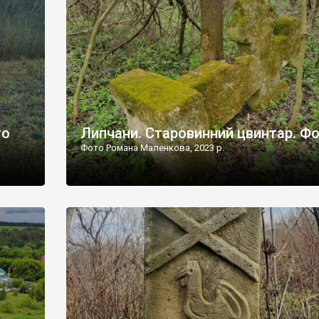
дороги їх не видно, але видно дві стареньких колії у т
лишніх
[…]
ати […]
то
Липчани. Старовинний цвинтар. Ф
Фото Романа Маленкова, 2023 р.