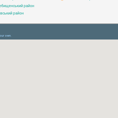
ебищенський район
івський район