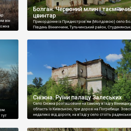
Болган. Червоний млин і таємничи
цвинтар
ар
им він
Прикордонне із Придністров’ям (Молдовою) село Бо
 можна
Південь Вінниччини, Тульчинський район, Студенянськ
цвинтар
громада. У селі мешкає близько тисячі осіб. Спочатку
Maps –
дізналися, що у Болгані є величезний захаращений
ро
старовинний цвинтар із кам’яними хрестами. Всі епітафі
лося
збереглися, написані кирилицею, церковнослов’янсь
мовою. За всіма традиційними ознаками – цвинтар
український. Хрести датуються 19 століттям. У 1924-1
роках Болган […]
Сніжна. Руїни палацу Залеських
Село Сніжна розташоване на самому в’їзді у Вінницьк
область із Київською, при дорозі на Погребище. Зовс
ом.
недалеко від дороги, на в’їзді у село стоїть радянське
 тут
рельєфне пано, яке показує жінку і яблуню, а трохи дал
, але є
десь серед дерев, заховалися руїни палацу Залеських.
и – цим