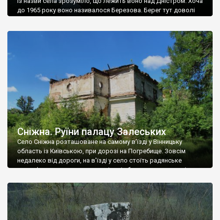
Із назви села зрозуміло, що лежить воно над Дністром. Хоча
до 1965 року воно називалося Березова. Берег тут доволі
високий і крутий, як і майже всюди на Поділлі, але є кілька
грунтових доріг, які збігають аж до самої води – цим
Наддністрянське відрізняється від більшості навколишніх
сіл. У селі є мурована Михайлівська церква. Точної дати […]
Сніжна. Руїни палацу Залеських
Село Сніжна розташоване на самому в’їзді у Вінницьку
область із Київською, при дорозі на Погребище. Зовсім
недалеко від дороги, на в’їзді у село стоїть радянське
рельєфне пано, яке показує жінку і яблуню, а трохи далі, десь
серед дерев, заховалися руїни палацу Залеських. З дороги їх
не видно, але видно дві стареньких колії у траві – […]