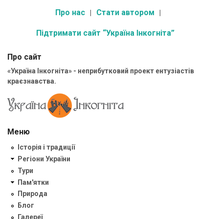
Про нас
Стати автором
Підтримати сайт “Україна Інкогніта”
Про сайт
«Україна Інкогніта» - неприбутковий проект ентузіастів
краєзнавства.
Меню
Історія і традиції
Регіони України
Тури
Пам'ятки
Природа
Блог
Галереї