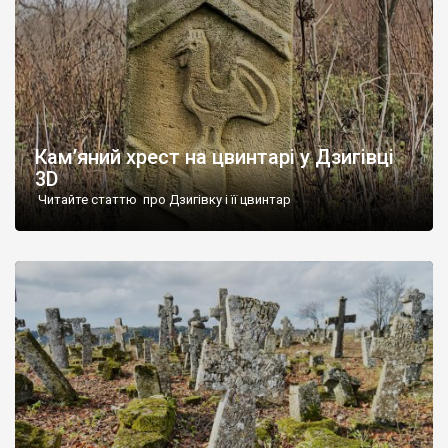
Кам’яний хрест на цвинтарі у Дзигівці
3D
Читайте статтю про Дзигівку і її цвинтар