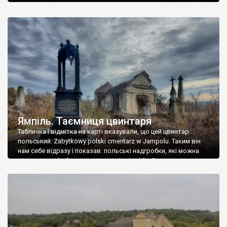
Ямпіль. Таємниця цвинтаря
Табличка і відмітка на карті вказували, що цей цвинтар
польський. Zabytkowy polski cmentarz w Jampolu. Таким він
нам себе відразу і показав: польські надгробки, які можна
віднести до фабричних, польські епітафії… Загалом цвинтар
виявився величезним – порахували площу у GoogleMaps –
виявилося більше семи гектарів. Перше враження про
абсолютну звичайність польського цвинтаря виявилося
оманливим – […]