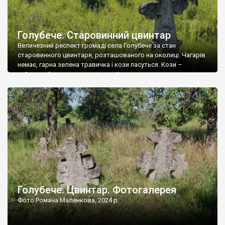
Голубече. Старовинний цвинтар
Величезний респект громаді села Голубече за стан
старовинного цвинтаря, розташованого на околиці. Чагарів
немає, гарна зелена травичка і кози пасуться. Кози –
найкращий регулятор шкідливої, для старих кладовищ,
рослинності. Навесні, коли паростки дерев вкриваються
бруньками, кози ті бруньки обгризають, бо то улюблений
делікатес. На цвинтарі у Голубечому ціла колекція
різноманітних форм хрестів. Село відносно невелике, […]
Голубече. Цвинтар. Фотогалерея
Фото Романа Маленкова, 2024 р.