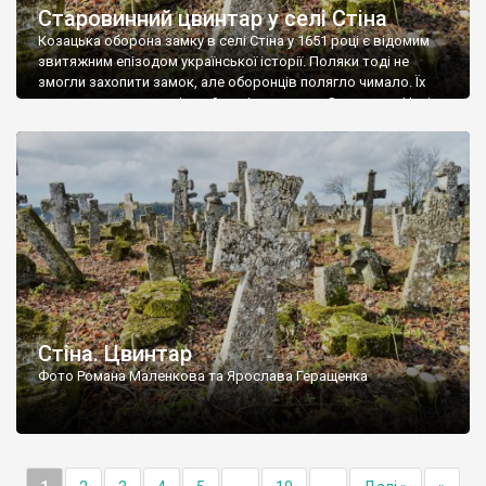
Старовинний цвинтар у селі Стіна
Козацька оборона замку в селі Стіна у 1651 році є відомим
звитяжним епізодом української історії. Поляки тоді не
змогли захопити замок, але оборонців полягло чимало. Їх
поховали на цвинтарі, який тоді називався Замковим. Нині на
місці замку церква із кам’яною огорожею, а цвинтар є. На
ньому чимало хрестів 19 століття, є такі, де епітафії стер […]
Стіна. Цвинтар
Фото Романа Маленкова та Ярослава Геращенка