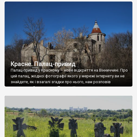
доглянутий, а в іншій суцільна руїна. Руїни палацу Тишкевичів у
Андрушівці, на Вінниччині. Такий стан […]
Красне. Палац-привид
Палац-привид у Красному – нове відкриття на Вінниччині. Про
цей палац, жодної фотографії якого у мережі інтернету ви не
знайдете, як і взагалі згадки про нього, нам розповів
мешканець Самгородка. Палац у Красному вразив не лише
станом руїни і чагарями, які його оточують, але і величчю
навіть у руїні. Можна уявно рекоструювати головний вхід із
[…]