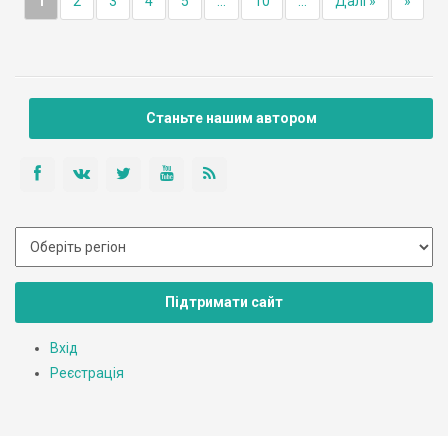
1
2
3
4
5
...
10
...
Далі »
»
Станьте нашим автором
Підтримати сайт
Вхід
Реєстрація