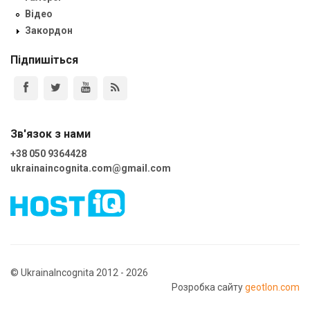
Відео
Закордон
Підпишіться
Зв'язок з нами
+38 050 9364428
ukrainaincognita.com@gmail.com
© UkrainaIncognita 2012 - 2026
Розробка сайту
geotlon.com