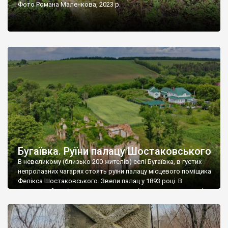
Фото Романа Маленкова, 2023 р.
Бугаївка. Руїни палацу Шостаковського
В невеликому (близько 200 жителів) селі Бугаївка, в густих
непролазних чагарях стоять руїни палацу місцевого поміщика
Фелікса Шостаковського. Звели палац у 1893 році. В
радянський період у ньому спочатку містилася школа, потім
клуб, ще пізніше – гуртожиток. У 60-х роках минулого
століття тут розмістили туберкульозну лікарню. Коли із
палацу виїхала лікарня – ми точно не […]