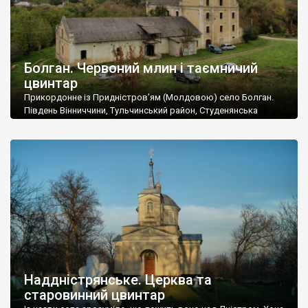
Болган. Червоний млин і таємничий
цвинтар
Прикордонне із Придністров’ям (Молдовою) село Болган.
Південь Вінниччини, Тульчинський район, Студенянська
громада. У селі мешкає близько тисячі осіб. Спочатку ми
дізналися, що у Болгані є величезний захаращений
старовинний цвинтар із кам’яними хрестами. Всі епітафії, які
збереглися, написані кирилицею, церковнослов’янською
мовою. За всіма традиційними ознаками – цвинтар
український. Хрести датуються 19 століттям. У 1924-1940
роках Болган […]
Наддністрянське. Церква та
старовинний цвинтар