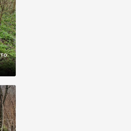
раві –
ото