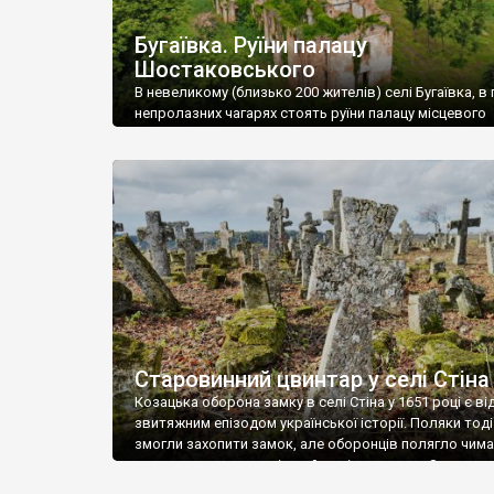
Бугаївка. Руїни палацу
Шостаковського
В невеликому (близько 200 жителів) селі Бугаївка, в 
непролазних чагарях стоять руїни палацу місцевого
поміщика Фелікса Шостаковського. Звели палац у 18
В радянський період у ньому спочатку містилася шк
потім клуб, ще пізніше – гуртожиток. У 60-х роках м
століття тут розмістили туберкульозну лікарню. Кол
палацу виїхала лікарня – ми точно не […]
Старовинний цвинтар у селі Стіна
Козацька оборона замку в селі Стіна у 1651 році є в
звитяжним епізодом української історії. Поляки тоді
змогли захопити замок, але оборонців полягло чимал
поховали на цвинтарі, який тоді називався Замковим
на місці замку церква із кам’яною огорожею, а цвинт