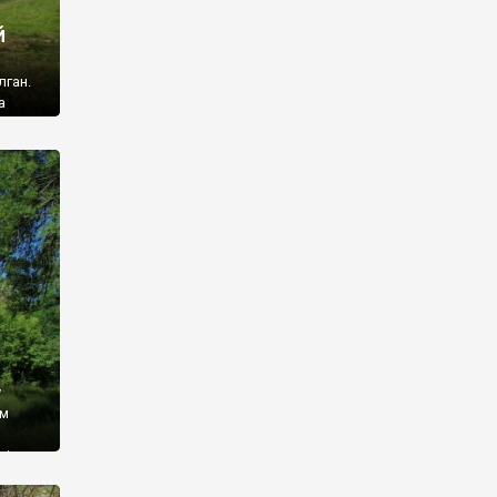
й
лган.
а
 ми
ї, які
кою
940
у
ім
і,
 З