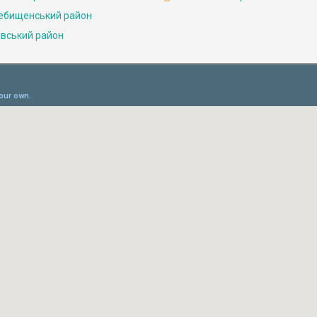
ебищенський район
івський район