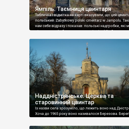
Ямпіль. Таємниця цвинтаря
Табличка і відмітка на карті вказували, що цей цвинт
польський. Zabytkowy polski cmentarz w Jampolu. Так
нам себе відразу і показав: польські надгробки, які
віднести до фабричних, польські епітафії… Загалом 
виявився величезним – порахували площу у Google
виявилося більше семи гектарів. Перше враження п
абсолютну звичайність польського цвинтаря вияви
оманливим – […]
Наддністрянське. Церква та
старовинний цвинтар
Із назви села зрозуміло, що лежить воно над Дністр
Хоча до 1965 року воно називалося Березова. Берег
доволі високий і крутий, як і майже всюди на Поділлі
кілька грунтових доріг, які збігають аж до самої вод