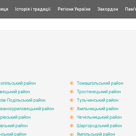
ниця
Історія і традиції
Регіони України
Закордон
Пам'
опільський район
Томашпільський район
вецький район
Тростянецький район
лів-Подільський район
Тульчинський район
ванокуриловецький район
Хмільницький район
рівський район
Чечельницький район
івський район
Шаргородський район
нський район
Ямпільський район