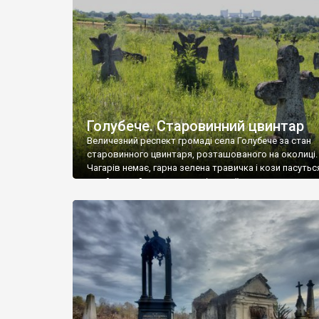
у Андрушівці, на Вінниччині. Такий стан […]
Голубече. Старовинний цвинтар
Величезний респект громаді села Голубече за стан
старовинного цвинтаря, розташованого на околиці.
Чагарів немає, гарна зелена травичка і кози пасутьс
– найкращий регулятор шкідливої, для старих клад
рослинності. Навесні, коли паростки дерев вкрива
бруньками, кози ті бруньки обгризають, бо то улюбл
делікатес. На цвинтарі у Голубечому ціла колекція
різноманітних форм хрестів. Село відносно невелике,