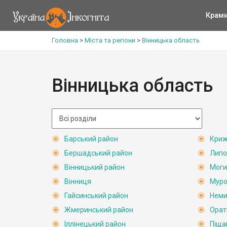
Крам
Головна
>
Міста та регіони
>
Вінницька область
Вінницька область
Барський район
Криж
Бершадський район
Липо
Вінницький район
Моги
Вінниця
Муро
Гайсинський район
Неми
Жмеринський район
Орат
Іллінецький район
Піща