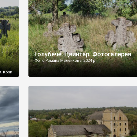
[…]
Голубече. Цвинтар. Фотогалерея
Фото Романа Маленкова, 2024 р.
я. Кози
овищ,
ються
ений
 […]