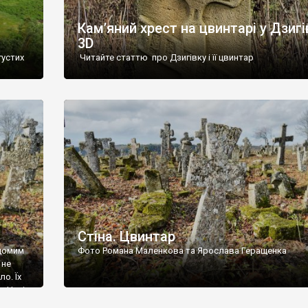
Кам’яний хрест на цвинтарі у Дзигі
3D
густих
Читайте статтю про Дзигівку і її цвинтар
93 році.
ола,
инулого
и із
Стіна. Цвинтар
ідомим
Фото Романа Маленкова та Ярослава Геращенка
 не
о. Їх
. Нині
ар є.