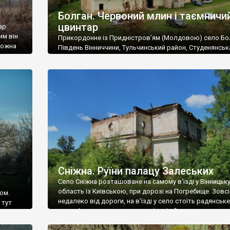
Болган. Червоний млин і таємничи
цвинтар
ар
им він
Прикордонне із Придністров’ям (Молдовою) село Бо
 можна
Південь Вінниччини, Тульчинський район, Студенянськ
цвинтар
громада. У селі мешкає близько тисячі осіб. Спочатку
Maps –
дізналися, що у Болгані є величезний захаращений
ро
старовинний цвинтар із кам’яними хрестами. Всі епітафі
лося
збереглися, написані кирилицею, церковнослов’янсь
мовою. За всіма традиційними ознаками – цвинтар
український. Хрести датуються 19 століттям. У 1924-1
роках Болган […]
Сніжна. Руїни палацу Залеських
Село Сніжна розташоване на самому в’їзді у Вінницьк
область із Київською, при дорозі на Погребище. Зовс
ом.
недалеко від дороги, на в’їзді у село стоїть радянське
 тут
рельєфне пано, яке показує жінку і яблуню, а трохи дал
, але є
десь серед дерев, заховалися руїни палацу Залеських.
и – цим