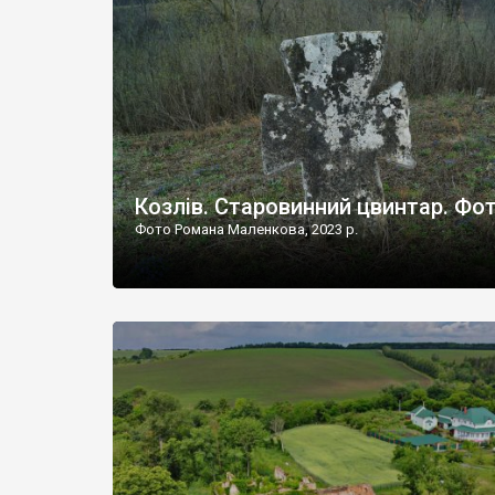
Наддністрянське відрізняється від більшості навко
сіл. У селі є мурована Михайлівська церква. Точної д
Козлів. Старовинний цвинтар. Фо
Фото Романа Маленкова, 2023 р.