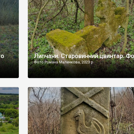
дороги їх не видно, але видно дві стареньких колії у т
лишніх
[…]
ати […]
то
Липчани. Старовинний цвинтар. Ф
Фото Романа Маленкова, 2023 р.