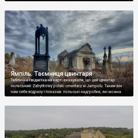
Ямпіль. Таємниця цвинтаря
Табличка і відмітка на карті вказували, що цей цвинтар
польський. Zabytkowy polski cmentarz w Jampolu. Таким він
нам себе відразу і показав: польські надгробки, які можна
віднести до фабричних, польські епітафії… Загалом цвинтар
виявився величезним – порахували площу у GoogleMaps –
виявилося більше семи гектарів. Перше враження про
абсолютну звичайність польського цвинтаря виявилося
оманливим – […]