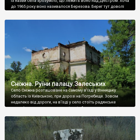
Із назви села зрозуміло, що лежить воно над Дністром. Хоча
до 1965 року воно називалося Березова. Берег тут доволі
високий і крутий, як і майже всюди на Поділлі, але є кілька
грунтових доріг, які збігають аж до самої води – цим
Наддністрянське відрізняється від більшості навколишніх
сіл. У селі є мурована Михайлівська церква. Точної дати […]
Сніжна. Руїни палацу Залеських
Село Сніжна розташоване на самому в’їзді у Вінницьку
область із Київською, при дорозі на Погребище. Зовсім
недалеко від дороги, на в’їзді у село стоїть радянське
рельєфне пано, яке показує жінку і яблуню, а трохи далі, десь
серед дерев, заховалися руїни палацу Залеських. З дороги їх
не видно, але видно дві стареньких колії у траві – […]