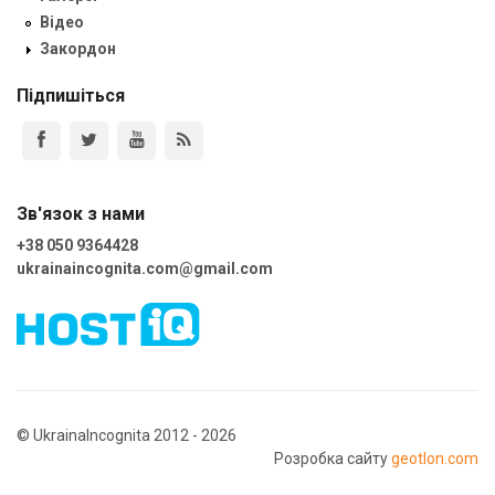
Відео
Закордон
Підпишіться
Зв'язок з нами
+38 050 9364428
ukrainaincognita.com@gmail.com
© UkrainaIncognita 2012 - 2026
Розробка сайту
geotlon.com