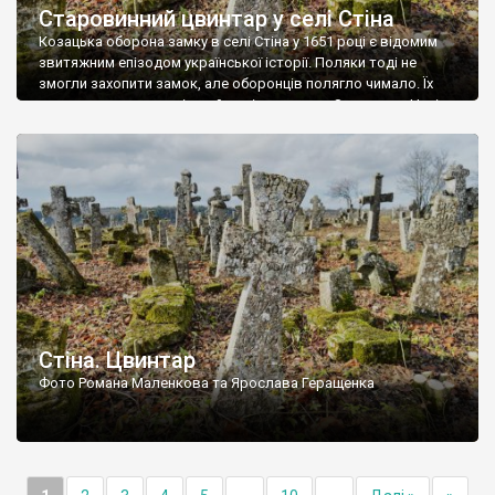
Старовинний цвинтар у селі Стіна
Козацька оборона замку в селі Стіна у 1651 році є відомим
звитяжним епізодом української історії. Поляки тоді не
змогли захопити замок, але оборонців полягло чимало. Їх
поховали на цвинтарі, який тоді називався Замковим. Нині на
місці замку церква із кам’яною огорожею, а цвинтар є. На
ньому чимало хрестів 19 століття, є такі, де епітафії стер […]
Стіна. Цвинтар
Фото Романа Маленкова та Ярослава Геращенка