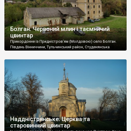
Болган. Червоний млин і таємничий
цвинтар
Прикордонне із Придністров’ям (Молдовою) село Болган.
Південь Вінниччини, Тульчинський район, Студенянська
громада. У селі мешкає близько тисячі осіб. Спочатку ми
дізналися, що у Болгані є величезний захаращений
старовинний цвинтар із кам’яними хрестами. Всі епітафії, які
збереглися, написані кирилицею, церковнослов’янською
мовою. За всіма традиційними ознаками – цвинтар
український. Хрести датуються 19 століттям. У 1924-1940
роках Болган […]
Наддністрянське. Церква та
старовинний цвинтар