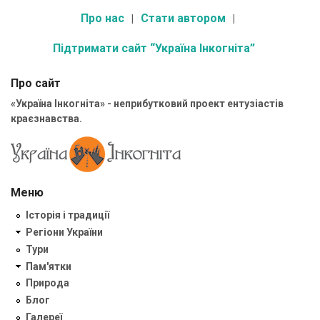
Про нас
Стати автором
Підтримати сайт “Україна Інкогніта”
Про сайт
«Україна Інкогніта» - неприбутковий проект ентузіастів
краєзнавства.
Меню
Історія і традиції
Регіони України
Тури
Пам'ятки
Природа
Блог
Галереї