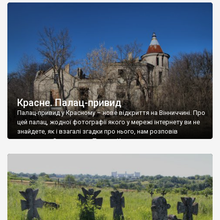
доглянутий, а в іншій суцільна руїна. Руїни палацу Тишкевичів у
Андрушівці, на Вінниччині. Такий стан […]
Красне. Палац-привид
Палац-привид у Красному – нове відкриття на Вінниччині. Про
цей палац, жодної фотографії якого у мережі інтернету ви не
знайдете, як і взагалі згадки про нього, нам розповів
мешканець Самгородка. Палац у Красному вразив не лише
станом руїни і чагарями, які його оточують, але і величчю
навіть у руїні. Можна уявно рекоструювати головний вхід із
[…]