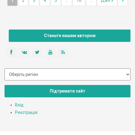
1
2
3
4
5
...
10
...
Далі »
»
Станьте нашим автором
Підтримати сайт
Вхід
Реєстрація