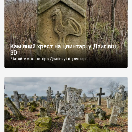
Кам’яний хрест на цвинтарі у Дзигівці
3D
Читайте статтю про Дзигівку і її цвинтар