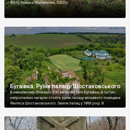
Фото Романа Маленкова, 2023 р.
Бугаївка. Руїни палацу Шостаковського
В невеликому (близько 200 жителів) селі Бугаївка, в густих
непролазних чагарях стоять руїни палацу місцевого поміщика
Фелікса Шостаковського. Звели палац у 1893 році. В
радянський період у ньому спочатку містилася школа, потім
клуб, ще пізніше – гуртожиток. У 60-х роках минулого
століття тут розмістили туберкульозну лікарню. Коли із
палацу виїхала лікарня – ми точно не […]