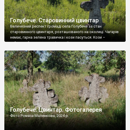
Голубече. Старовинний цвинтар
Величезний респект громаді села Голубече за стан
старовинного цвинтаря, розташованого на околиці. Чагарів
немає, гарна зелена травичка і кози пасуться. Кози –
найкращий регулятор шкідливої, для старих кладовищ,
рослинності. Навесні, коли паростки дерев вкриваються
бруньками, кози ті бруньки обгризають, бо то улюблений
делікатес. На цвинтарі у Голубечому ціла колекція
різноманітних форм хрестів. Село відносно невелике, […]
Голубече. Цвинтар. Фотогалерея
Фото Романа Маленкова, 2024 р.